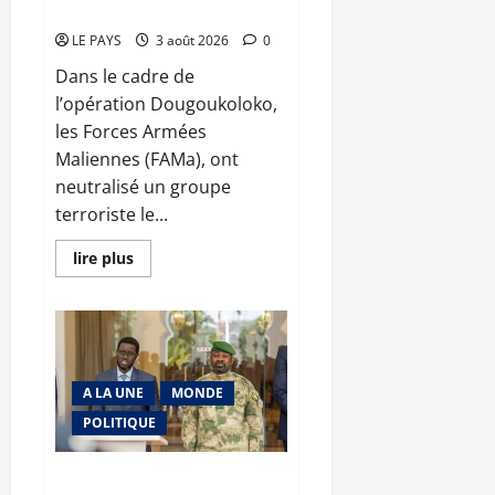
terroristes
LE PAYS
3 août 2026
0
Dans le cadre de
l’opération Dougoukoloko,
les Forces Armées
Maliennes (FAMa), ont
neutralisé un groupe
terroriste le...
En
lire plus
savoir
plus
sur
Mopti
:
Nouvelles
frappes
contre
A LA UNE
MONDE
des
groupes
POLITIQUE
armés
terroristes
Mali–Sénégal : Diomaye Faye