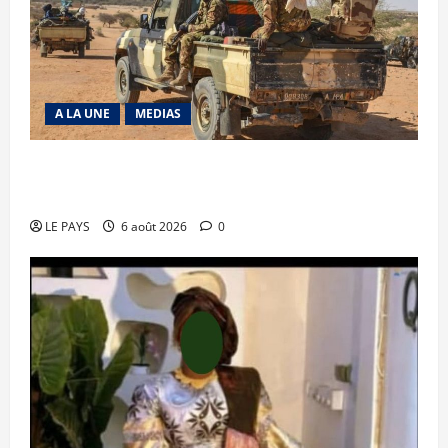
A LA UNE
MEDIAS
Tessalit et Tabrichat : La coalition JNIM/FLA
mise en déroute
LE PAYS
6 août 2026
0