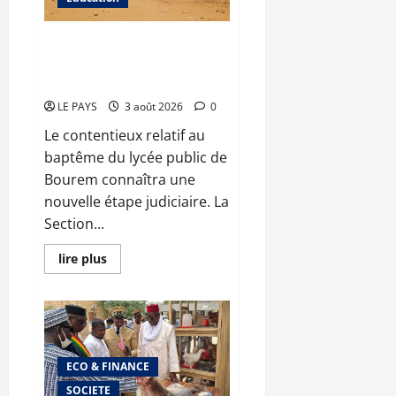
TPI
du
6ème
arrondissement :
Bourem : le contentieux sur le
cinq
baptême du lycée public
affaires
inscrites
examiné en appel le 13 août
au
rôle
LE PAYS
3 août 2026
0
Le contentieux relatif au
baptême du lycée public de
Bourem connaîtra une
nouvelle étape judiciaire. La
Section...
En
lire plus
savoir
plus
sur
Bourem
:
le
contentieux
sur
ECO & FINANCE
le
baptême
SOCIETE
du