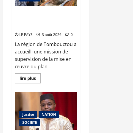
lycée
public
examiné
Tombouctou : le ministre Youba
en
BAH supervise la mise en œuvre
appel
le
du plan de campagne agricole
13
août
LE PAYS
3 août 2026
0
La région de Tombouctou a
accueilli une mission de
supervision de la mise en
œuvre du plan...
En
lire plus
savoir
plus
sur
Tombouctou
:
le
ministre
Youba
Justice
NATION
BAH
supervise
SOCIETE
la
mise
en