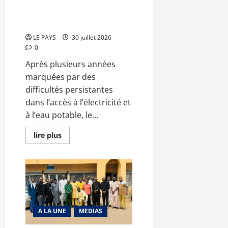
Eau et électricité : les premiers
terrorisme
résultats d’une stratégie de
redressement
LE PAYS
30 juillet 2026
0
Après plusieurs années
marquées par des
difficultés persistantes
dans l’accès à l’électricité et
à l’eau potable, le...
En
lire plus
savoir
plus
sur
Eau
et
électricité
:
les
premiers
résultats
A LA UNE
MEDIAS
d’une
stratégie
de