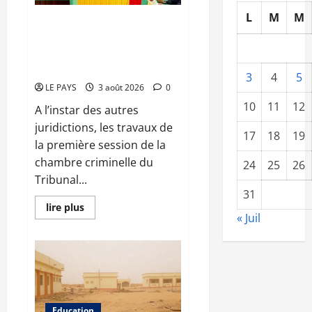
un
L
M
M
artisan
Première session de la chambre
de
criminelle du TPI du 6ème
la
paix
arrondissement : cinq affaires
à
inscrites au rôle
l’épreuve
3
4
5
de
la
LE PAYS
3 août 2026
0
justice
10
11
12
A l’instar des autres
juridictions, les travaux de
17
18
19
la première session de la
chambre criminelle du
24
25
26
Tribunal...
31
En
lire plus
savoir
« Juil
plus
sur
Première
session
de
la
chambre
criminelle
du
Education