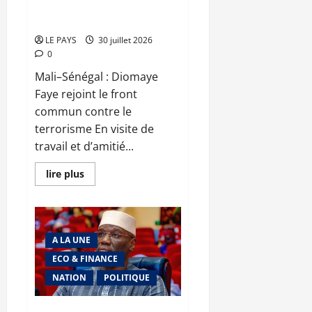
rejoint le front commun contre
le terrorisme
LE PAYS
30 juillet 2026
0
Mali–Sénégal : Diomaye
Faye rejoint le front
commun contre le
terrorisme En visite de
travail et d’amitié...
En
lire plus
savoir
plus
sur
Mali–
Sénégal
:
A LA UNE
Diomaye
Faye
ECO & FINANCE
rejoint
le
NATION
POLITIQUE
front
commun
contre
le