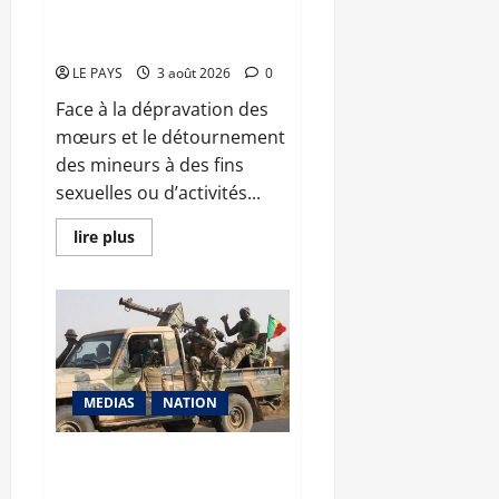
œuvre
Dépravation des mœurs : le
du
ministre Kassogué serre la vis
plan
de
LE PAYS
3 août 2026
0
campagne
agricole
Face à la dépravation des
mœurs et le détournement
des mineurs à des fins
sexuelles ou d’activités...
En
lire plus
savoir
plus
sur
Dépravation
des
mœurs
:
le
ministre
Kassogué
MEDIAS
NATION
serre
la
vis
Mopti : Nouvelles frappes
contre des groupes armés