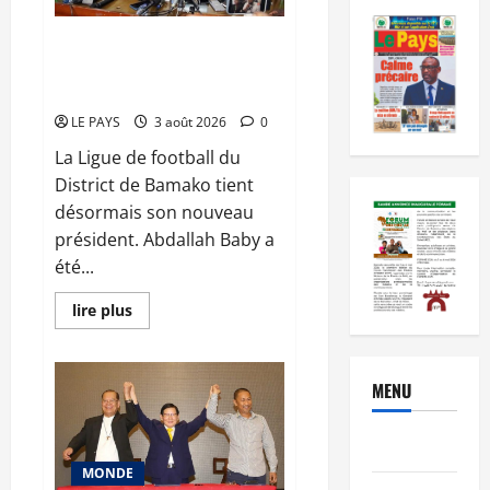
Ligue de football du District de
Bamako : Abdallah Baby élu
nouveau président
LE PAYS
3 août 2026
0
La Ligue de football du
District de Bamako tient
désormais son nouveau
président. Abdallah Baby a
été...
En
lire plus
savoir
plus
sur
Ligue
de
MENU
football
du
District
Brèves
de
Bamako
MONDE
: