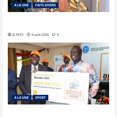
A LA UNE
FAITS DIVERS
Kalaban-Coro : ‘’ZA’’ tuée puis découpée par son
mari
LE PAYS
6 août 2026
0
A LA UNE
SPORT
Retour de la biennale sportive : Orange Mali