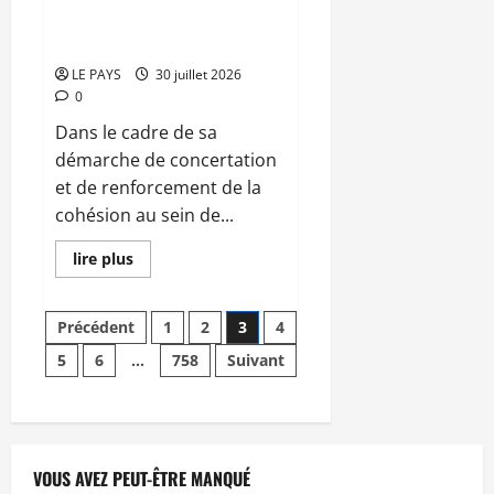
redressement
ASSEP : Des anciens présidents
de l’Association reçus
LE PAYS
30 juillet 2026
0
Dans le cadre de sa
démarche de concertation
et de renforcement de la
cohésion au sein de...
En
lire plus
savoir
plus
sur
Pagination
ASSEP :
Précédent
1
2
3
4
Des
anciens
5
6
…
758
Suivant
des
présidents
de
l’Association
publications
reçus
VOUS AVEZ PEUT-ÊTRE MANQUÉ