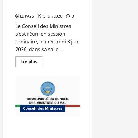
ministres du mercredi 3 juin
23/SGG
2026 CM N°2026-22/SGG
LE PAYS
3 juin 2026
0
Le Conseil des Ministres
s’est réuni en session
ordinaire, le mercredi 3 juin
2026, dans sa salle...
En
lire plus
savoir
plus
sur
Communique
du
conseil
des
ministres
du
mercredi
Conseil des Ministres
3
juin
2026
CM
Communique du Conseil des
N°2026-
22/SGG
ministres du vendredi 29 mai