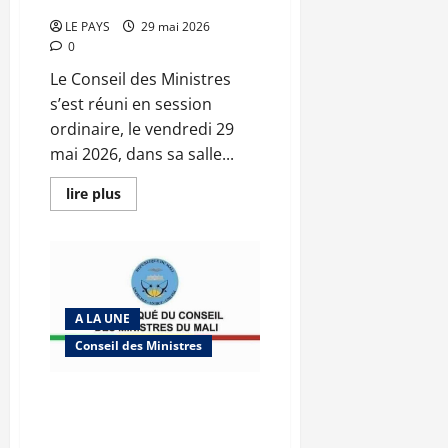
2026 CM N°2026-21/SGG
LE PAYS
29 mai 2026
0
Le Conseil des Ministres
s’est réuni en session
ordinaire, le vendredi 29
mai 2026, dans sa salle...
En
lire plus
savoir
plus
sur
Communique
du
Conseil
des
ministres
du
A LA UNE
vendredi
Conseil des Ministres
29
mai
2026
CM
Communique du conseil des
N°2026-
21/SGG
ministres du mercredi 6 mai
2026 CM N°2026-18/SGG