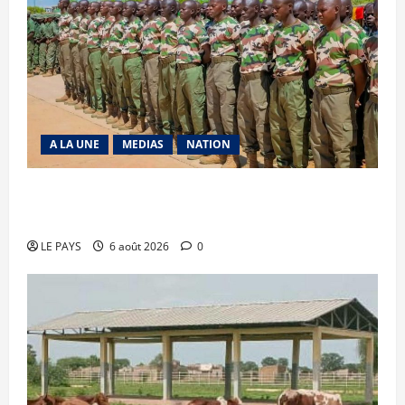
A LA UNE
MEDIAS
NATION
Tombouctou-Taoudenni : 394 éléments du
processus DDRI franchissent une nouvelle étape
LE PAYS
6 août 2026
0