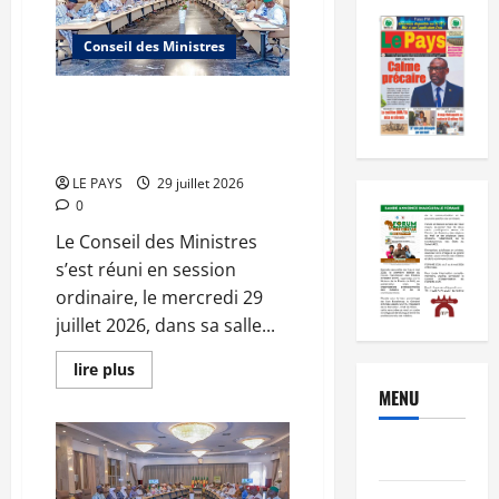
Conseil des Ministres
Communique du conseil des
ministres du mercredi 29 juillet
2026 CM N°2026-30/SGG
LE PAYS
29 juillet 2026
0
Le Conseil des Ministres
s’est réuni en session
ordinaire, le mercredi 29
juillet 2026, dans sa salle...
En
lire plus
savoir
MENU
plus
sur
Communique
du
Brèves
conseil
des
ministres