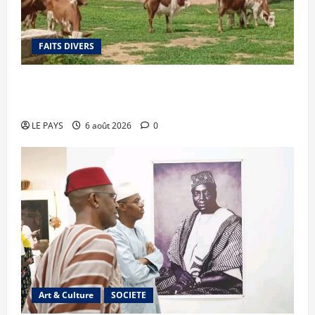
FAITS DIVERS
Diboli : Un réseau présumé de vol et revente du
batail démantelé
LE PAYS
6 août 2026
0
Art & Culture
SOCIETE