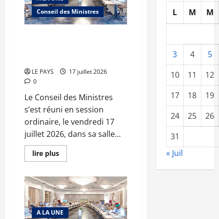
vendredi
L
M
M
Conseil des Ministres
24
juillet
2026
CM
Communique du conseil des
N°2026-
ministres du vendredi 17 juillet
29/SGG
3
4
5
2026 CM N°2026-28/SGG
LE PAYS
17 juillet 2026
10
11
12
0
17
18
19
Le Conseil des Ministres
s’est réuni en session
24
25
26
ordinaire, le vendredi 17
juillet 2026, dans sa salle...
31
« Juil
En
lire plus
savoir
plus
sur
Communique
du
conseil
des
ministres
A LA UNE
du