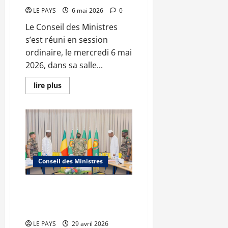
LE PAYS
6 mai 2026
0
Le Conseil des Ministres
s’est réuni en session
ordinaire, le mercredi 6 mai
2026, dans sa salle...
En
lire plus
savoir
plus
sur
Communique
du
conseil
des
ministres
du
mercredi
Conseil des Ministres
6
mai
2026
CM
Communique du conseil des
N°2026-
ministres du mercredi 29 avril
18/SGG
2026 CM N°2026-17/SGG
LE PAYS
29 avril 2026