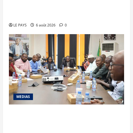
Musée national du Mali : TƐGƐNƆ au service de
la valorisation du patrimoine
LE PAYS
6 août 2026
0
MEDIAS
« Voyage au cœur d’Orange » : L’opérateur
ouvre ses portes aux consommateurs et aux
médias