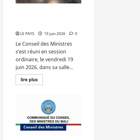
juin
2026
CM
Communique du conseil des
N°2026-
ministres du vendredi 19 juin
25/SGG
2026 CM N°2026-24/SGG
LE PAYS
19 juin 2026
0
Le Conseil des Ministres
s’est réuni en session
ordinaire, le vendredi 19
juin 2026, dans sa salle...
En
lire plus
savoir
plus
sur
Communique
du
conseil
des
ministres
du
vendredi
Conseil des Ministres
19
juin
2026