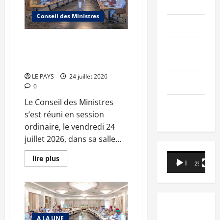
PEOPLE
du
mercredi
Conseil des Ministres
29
Editorial
juillet
2026
CM
Communique du conseil des
N°2026-
SCIENCES &
ministres du vendredi 24 juillet
30/SGG
TECH
2026 CM N°2026-29/SGG
LE PAYS
24 juillet 2026
Nécrologie
0
Le Conseil des Ministres
TRIBUNE
s’est réuni en session
ordinaire, le vendredi 24
juillet 2026, dans sa salle...
Lecteur
En
lire plus
savoir
00:00
29:21
vidéo
plus
sur
Communique
du
conseil
des
ministres
A LA UNE
du