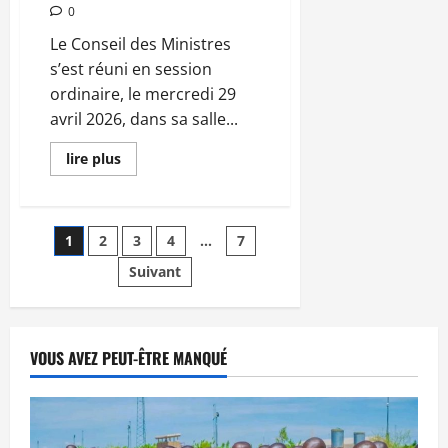
0
Le Conseil des Ministres
s’est réuni en session
ordinaire, le mercredi 29
avril 2026, dans sa salle...
En
lire plus
savoir
plus
sur
Communique
du
Pagination
1
2
3
4
…
7
conseil
des
ministres
Suivant
des
du
mercredi
29
publications
avril
2026
CM
VOUS AVEZ PEUT-ÊTRE MANQUÉ
N°2026-
17/SGG