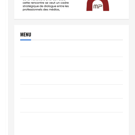
MENU
Brèves
PEOPLE
Editorial
SCIENCES & TECH
Nécrologie
TRIBUNE