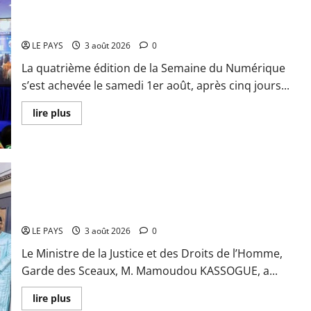
Mali
Semaine du Numérique 2026 : La marche de l’AES vers la
exporte
son
souveraineté numérique
modèle
de
LE PAYS
3 août 2026
0
mobilisation
de
La quatrième édition de la Semaine du Numérique
la
diaspora
s’est achevée le samedi 1er août, après cinq jours...
En
lire plus
savoir
plus
sur
Semaine
du
Numérique
2026
:
Justice – presse : Le garde des Sceaux reçoit une délégation
La
marche
des faîtières
de
l’AES
LE PAYS
3 août 2026
0
vers
la
Le Ministre de la Justice et des Droits de l’Homme,
souveraineté
numérique
Garde des Sceaux, M. Mamoudou KASSOGUE, a...
En
lire plus
savoir