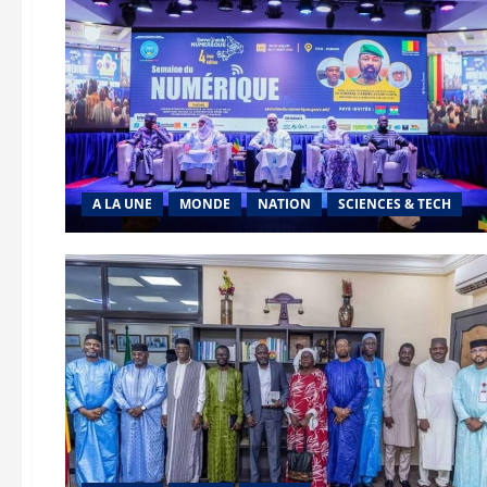
A LA UNE
MONDE
NATION
SCIENCES & TECH