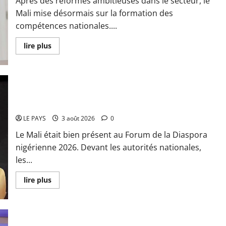
Après des réformes ambitieuses dans le secteur, le
une
nouvelle
Mali mise désormais sur la formation des
étape
compétences nationales....
En
lire plus
savoir
plus
sur
Secteur
minier :
La
Niamey : Le Mali exporte son modèle de mobilisation de la
vision
futuriste
diaspora
du
Général
LE PAYS
3 août 2026
0
d’Armée
Assimi
Le Mali était bien présent au Forum de la Diaspora
Goïta
nigérienne 2026. Devant les autorités nationales,
les...
En
lire plus
savoir
plus
sur
Niamey
:
Le