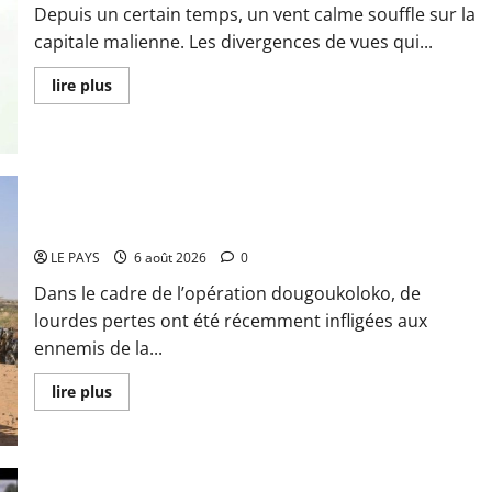
Depuis un certain temps, un vent calme souffle sur la
capitale malienne. Les divergences de vues qui...
En
lire plus
savoir
plus
sur
Diplomatie :
calme
précaire
Tessalit et Tabrichat : La coalition JNIM/FLA mise en déroute
LE PAYS
6 août 2026
0
Dans le cadre de l’opération dougoukoloko, de
lourdes pertes ont été récemment infligées aux
ennemis de la...
En
lire plus
savoir
plus
sur
Tessalit
et
Tabrichat