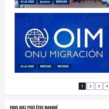
A LA UNE
Justice
MEDIAS
A LA UNE
MEDIAS
MONDE
Paginatio
1
2
3
4
des
publicatio
VOUS AVEZ PEUT-ÊTRE MANQUÉ