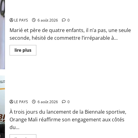
:
La
coalition
Kalaban-Coro : ‘’ZA’’ tuée puis découpée par son mari
JNIM/FLA
mise
LE PAYS
6 août 2026
0
en
déroute
Marié et père de quatre enfants, il n’a pas, une seule
seconde, hésité de commettre l’irréparable à...
En
lire plus
savoir
plus
sur
Kalaban-
Coro :
‘’ZA’’
tuée
puis
Retour de la biennale sportive : Orange Mali apporte un
découpée
par
soutien de 50 millions FCFA
son
mari
LE PAYS
6 août 2026
0
À trois jours du lancement de la Biennale sportive,
Orange Mali réaffirme son engagement aux côtés
du...