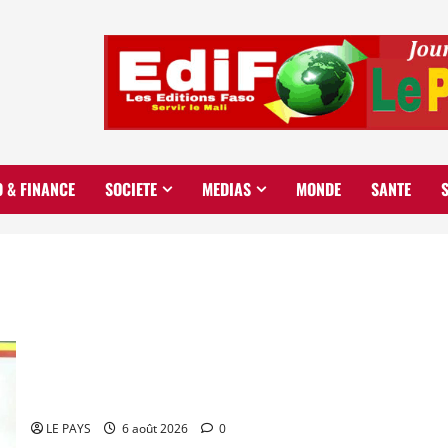
O & FINANCE
SOCIETE
MEDIAS
MONDE
SANTE
Diplomatie : calme précaire
LE PAYS
6 août 2026
0