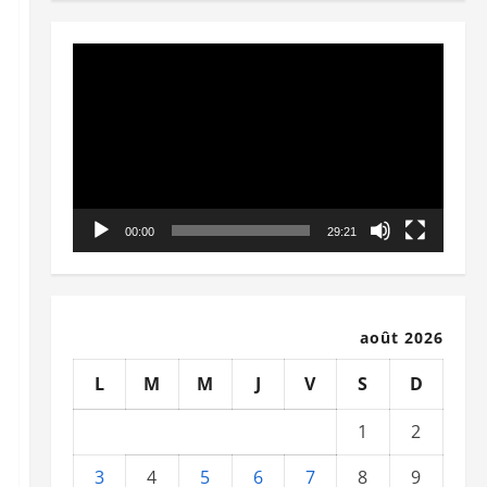
Lecteur
vidéo
00:00
29:21
août 2026
L
M
M
J
V
S
D
1
2
3
4
5
6
7
8
9