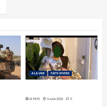
A LA UNE
FAITS DIVERS
lition
Kalaban-Coro : ‘’ZA’’ tuée puis découpée
par son mari
LE PAYS
6 août 2026
0