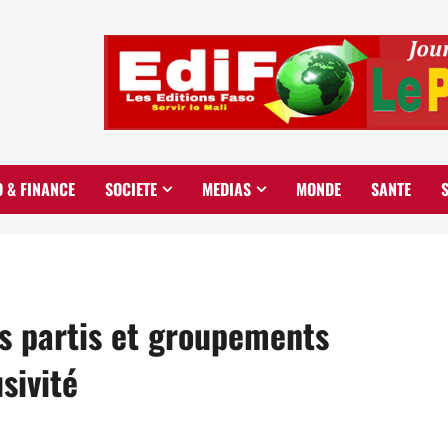
O & FINANCE
SOCIETE
MEDIAS
MONDE
SANTE
es partis et groupements
usivité