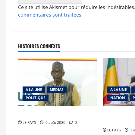
Ce site utilise Akismet pour réduire les indésirables
commentaires sont traitées
.
HISTOIRES CONNEXES
A LA UNE
MEDIAS
A LA UNE
POLITIQUE
NATION
P
Diplomatie : calme précaire
Secteur minier 
du Général d’
LE PAYS
6 août 2026
0
LE PAYS
3 