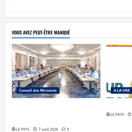
VOUS AVEZ PEUT-ÊTRE MANQUÉ
Conseil des Ministres
A LA UNE
Communique du conseil des ministres
Diplomatie 
du vendredi 7 aout 2026 CM N°2026-
LE PAYS
31/SGG
LE PAYS
7 août 2026
0