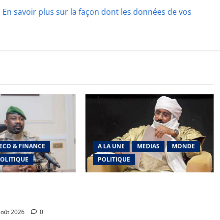
.
En savoir plus sur la façon dont les données de vos
ECO & FINANCE
A LA UNE
MEDIAS
MONDE
OLITIQUE
POLITIQUE
: La vision futuriste
Niamey : Le Mali exporte son
Armée Assimi Goïta
modèle de mobilisation de la
diaspora
août 2026
0