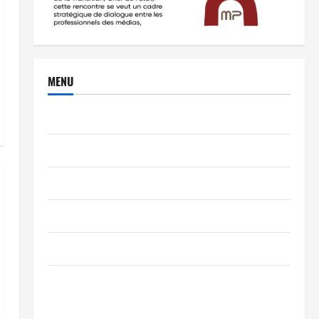
MENU
Brèves
PEOPLE
Editorial
SCIENCES & TECH
Nécrologie
TRIBUNE