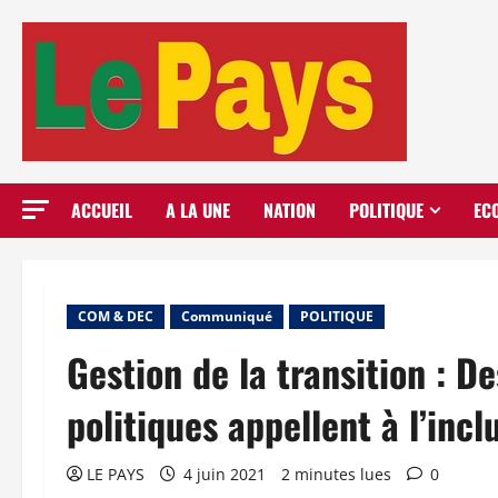
Aller
au
contenu
ACCUEIL
A LA UNE
NATION
POLITIQUE
EC
COM & DEC
Communiqué
POLITIQUE
Gestion de la transition : D
politiques appellent à l’incl
LE PAYS
4 juin 2021
2 minutes lues
0