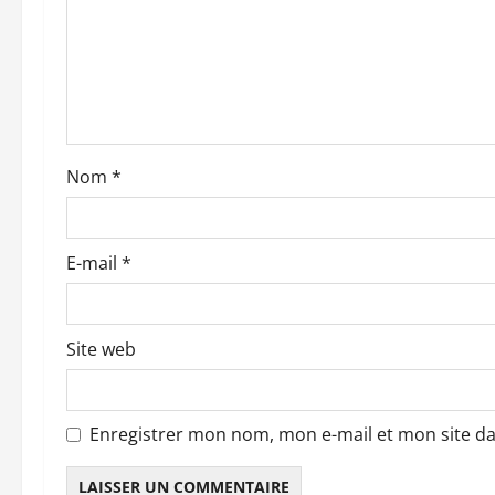
n
d
’
a
Nom
*
r
t
E-mail
*
i
c
Site web
l
e
Enregistrer mon nom, mon e-mail et mon site d