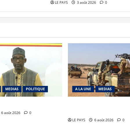
LE PAYS
3 août 2026
0
MEDIAS
POLITIQUE
A LA UNE
MEDIAS
: calme précaire
Tessalit et Tabrichat : La coa
JNIM/FLA mise en déroute
6 août 2026
0
LE PAYS
6 août 2026
0