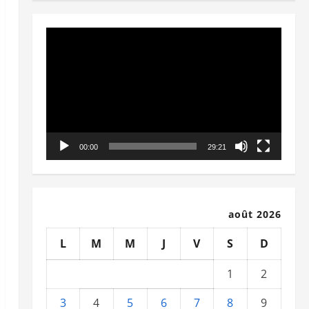
Lecteur
vidéo
00:00
29:21
août 2026
L
M
M
J
V
S
D
1
2
3
4
5
6
7
8
9