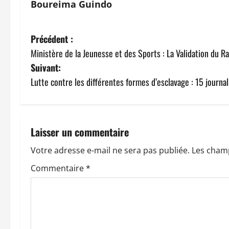
Boureima Guindo
N
Précédent :
Ministère de la Jeunesse et des Sports : La Validation du R
a
Suivant:
v
Lutte contre les différentes formes d’esclavage : 15 journal
i
g
Laisser un commentaire
a
Votre adresse e-mail ne sera pas publiée.
Les champ
t
Commentaire
*
i
o