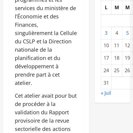
L
M
M
services du ministère de
l’Économie et des
Finances,
singulièrement la Cellule
3
4
5
du CSLP et la Direction
10
11
12
nationale de la
planification et du
17
18
19
développement à
24
25
26
prendre part à cet
atelier.
31
« Juil
Cet atelier avait pour but
de procéder à la
validation du Rapport
provisoire de la revue
sectorielle des actions