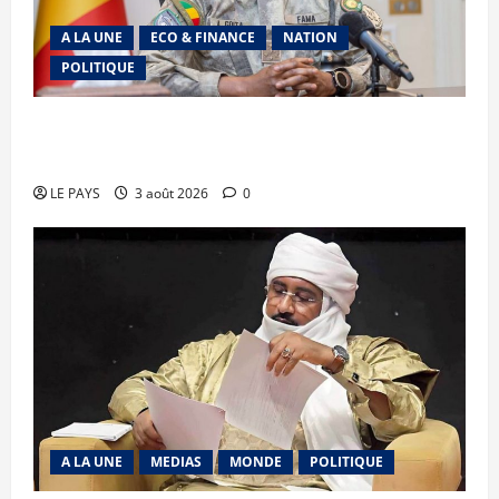
A LA UNE
ECO & FINANCE
NATION
POLITIQUE
Secteur minier : La vision futuriste du Général
d’Armée Assimi Goïta
LE PAYS
3 août 2026
0
A LA UNE
MEDIAS
MONDE
POLITIQUE