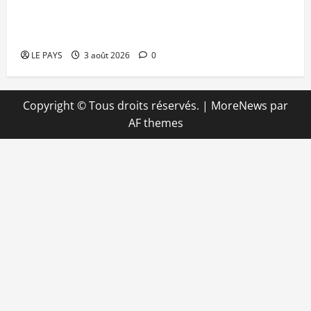
Niamey : Le Mali exporte son modèle de
mobilisation de la diaspora
LE PAYS
3 août 2026
0
Copyright © Tous droits réservés.
|
MoreNews
par
AF themes