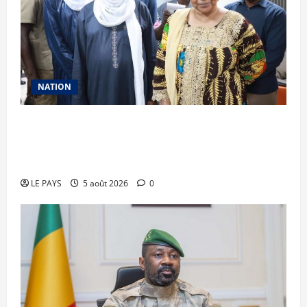
NATION
Vacances citoyennes des Pupilles de la Nation :
le Gouvernement réaffirme son engagement en
faveur d’une jeunesse épanouie et responsable
LE PAYS
5 août 2026
0