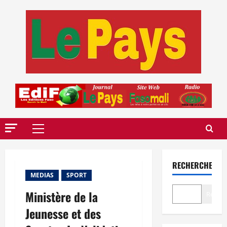
Aller
au
contenu
Menu
principal
RECHERCHER
MEDIAS
SPORT
Ministère de la
Recher
Jeunesse et des