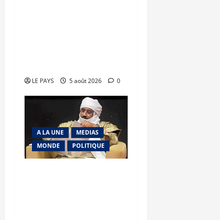
Renforcement des
capacités : la CANAM
forme son personnel aux
missions de contrôle
externe
LE PAYS
5 août 2026
0
A LA UNE
MEDIAS
MONDE
POLITIQUE
Niamey : Le Mali exporte
son modèle de
mobilisation de la
diaspora