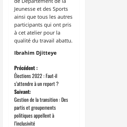
de Département de la
Jeunesse et des Sports
ainsi que tous les autres
participants qui ont pris
à cet atelier pour la
qualité du travail abattu.
Ibrahim Djitteye
N
Précédent :
Élections 2022 : Faut-il
a
s’attendre à un report ?
v
Suivant:
Gestion de la transition : Des
i
partis et groupements
g
politiques appellent à
l’inclusivité