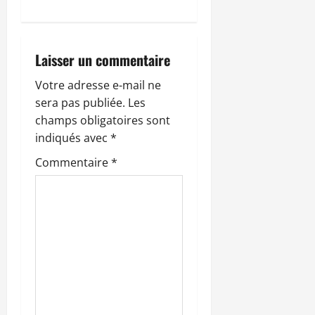
a
t
i
Laisser un commentaire
o
Votre adresse e-mail ne
sera pas publiée.
Les
n
champs obligatoires sont
indiqués avec
*
d
Commentaire
*
’
a
r
t
i