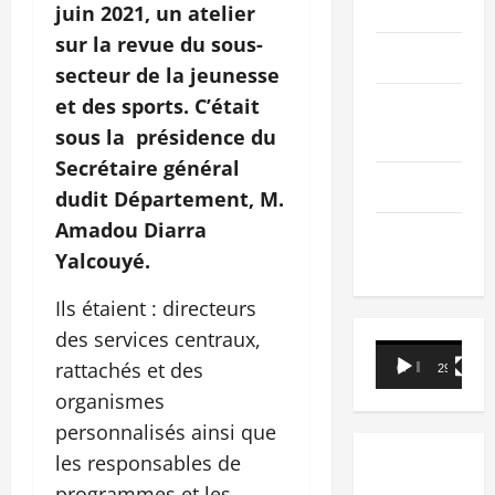
PEOPLE
juin 2021, un atelier
sur la revue du sous-
Editorial
secteur de la jeunesse
et des sports. C’était
SCIENCES &
TECH
sous la présidence du
Secrétaire général
Nécrologie
dudit Département, M.
Amadou Diarra
TRIBUNE
Yalcouyé.
Ils étaient : directeurs
des services centraux,
Lecteur
rattachés et des
00:00
29:21
vidéo
organismes
personnalisés ainsi que
les responsables de
programmes et les