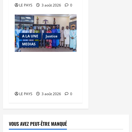
LE PAYS
3 août 2026
0
A LA UNE
Justice
MEDIAS
Justice – presse : Le
garde des Sceaux reçoit
une délégation des
faîtières
LE PAYS
3 août 2026
0
VOUS AVEZ PEUT-ÊTRE MANQUÉ