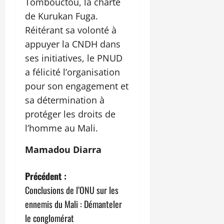
Tombouctou, la charte
de Kurukan Fuga.
Réitérant sa volonté à
appuyer la CNDH dans
ses initiatives, le PNUD
a félicité l’organisation
pour son engagement et
sa détermination à
protéger les droits de
l’homme au Mali.
Mamadou Diarra
N
Précédent :
Conclusions de l’ONU sur les
a
ennemis du Mali : Démanteler
v
le conglomérat