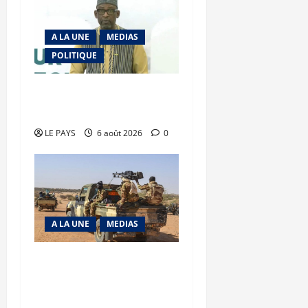
A LA UNE
MEDIAS
POLITIQUE
Diplomatie : calme
précaire
LE PAYS
6 août 2026
0
A LA UNE
MEDIAS
Tessalit et Tabrichat : La
coalition JNIM/FLA mise
en déroute