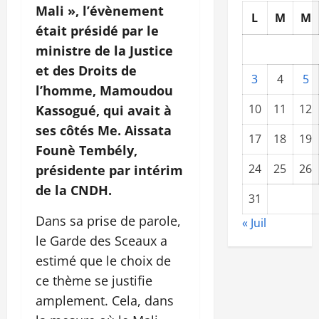
Mali », l’évènement
L
M
M
était présidé par le
ministre de la Justice
et des Droits de
3
4
5
l’homme, Mamoudou
10
11
12
Kassogué, qui avait à
ses côtés Me. Aissata
17
18
19
Founè Tembély,
24
25
26
présidente par intérim
de la CNDH.
31
Dans sa prise de parole,
« Juil
le Garde des Sceaux a
estimé que le choix de
ce thème se justifie
amplement. Cela, dans