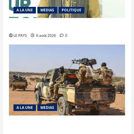
A LA UNE
MEDIAS
POLITIQUE
Diplomatie : calme précaire
LE PAYS
6 août 2026
0
A LA UNE
MEDIAS
Tessalit et Tabrichat : La coalition JNIM/FLA
mise en déroute