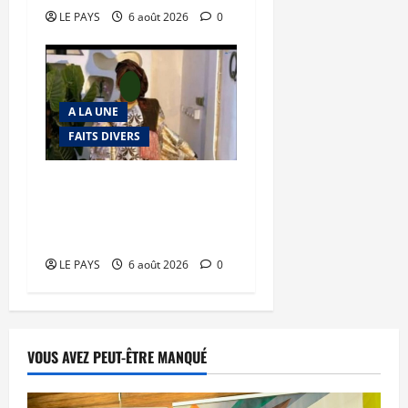
LE PAYS
6 août 2026
0
A LA UNE
FAITS DIVERS
Kalaban-Coro : ‘’ZA’’ tuée
puis découpée par son
mari
LE PAYS
6 août 2026
0
VOUS AVEZ PEUT-ÊTRE MANQUÉ