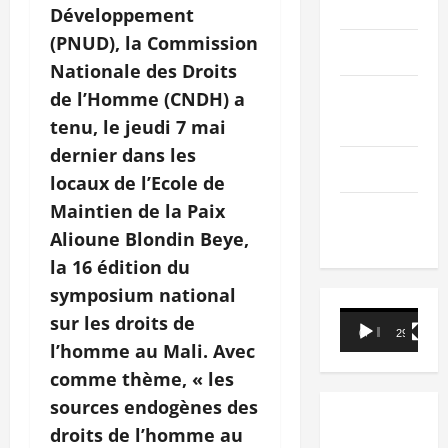
PEOPLE
Développement
(PNUD), la Commission
Editorial
Nationale des Droits
SCIENCES &
de l’Homme (CNDH) a
TECH
tenu, le jeudi 7 mai
dernier dans les
Nécrologie
locaux de l’Ecole de
Maintien de la Paix
TRIBUNE
Alioune Blondin Beye,
la 16 édition du
symposium national
Lecteur
sur les droits de
00:00
29:21
vidéo
l’homme au Mali. Avec
comme thème, « les
sources endogènes des
droits de l’homme au