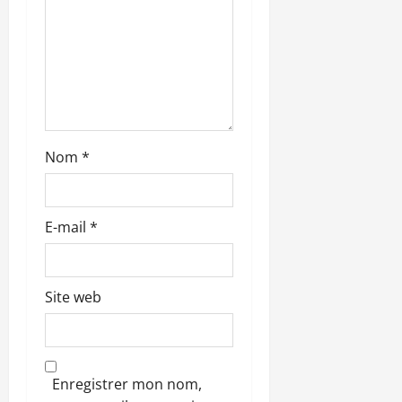
r
t
i
c
l
Nom
*
e
E-mail
*
Site web
Enregistrer mon nom,