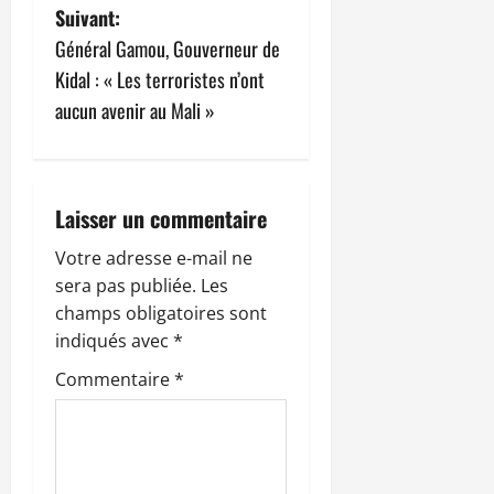
Suivant:
i
Général Gamou, Gouverneur de
g
Kidal : « Les terroristes n’ont
aucun avenir au Mali »
a
t
i
Laisser un commentaire
o
Votre adresse e-mail ne
sera pas publiée.
Les
n
champs obligatoires sont
indiqués avec
*
d
Commentaire
*
’
a