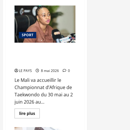
rupture
sur
avec
Soutien
la
aux
pratique
FAMa :
ancienne »
la
réponse
de
Bamako
SPORT
et
régions
ce
samedi
Championnat d’Afrique de
Taekwondo : Bamako accueille
44 nations
LE PAYS
8 mai 2026
0
Le Mali va accueillir le
Championnat d’Afrique de
Taekwondo du 30 mai au 2
juin 2026 au...
En
lire plus
savoir
plus
sur
Championnat