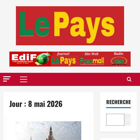
Aller
au
contenu
Menu
principal
Jour :
8 mai 2026
RECHERCHER
Recher