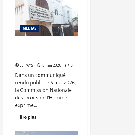
d’Afrique
de
Taekwondo :
Bamako
accueille
44
MEDIAS
nations
Disparitions forcées et haine en
ligne : la CNDH tire la sonnette
d’alarme
LE PAYS
8 mai 2026
0
Dans un communiqué
rendu public le 6 mai 2026,
la Commission Nationale
des Droits de l’Homme
exprime...
En
lire plus
savoir
plus
sur
Disparitions