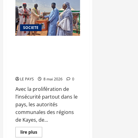
forcées
et
haine
en
ligne :
la
SOCIETE
CNDH
tire
la
sonnette
Communes urbaines de Kayes,
d’alarme
Mopti et de Kati : les cortèges
de mariages interdits jusqu’à
nouvel ordre pour des « raisons
sécuritaires »
LE PAYS
8 mai 2026
0
Avec la prolifération de
l’insécurité partout dans le
pays, les autorités
communales des régions
de Kayes, de...
En
lire plus
savoir