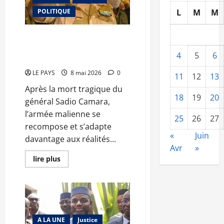
Mali
POLITIQUE
L
M
M
demeure »
Etat-major général des armées :
le choix de la rigueur
4
5
6
stratégique
LE PAYS
8 mai 2026
0
11
12
13
Après la mort tragique du
18
19
20
général Sadio Camara,
l’armée malienne se
25
26
27
recompose et s’adapte
«
Juin
davantage aux réalités...
Avr
»
En
lire plus
savoir
plus
sur
Etat-
major
général
des
armées
A LA UNE
Justice
: