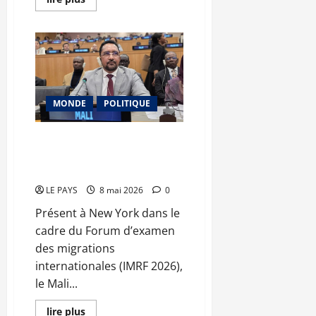
savoir
plus
sur
CAN
U17
Maroc
2026 :
les
poulains
du
MONDE
POLITIQUE
coach
Demba
Traoré
à
Migration internationale : le
la
Mali affirme sa vision et son
conquête
d’un
leadership à la tribune mondiale
troisième
sacre
LE PAYS
8 mai 2026
0
continental
Présent à New York dans le
cadre du Forum d’examen
des migrations
internationales (IMRF 2026),
le Mali...
En
lire plus