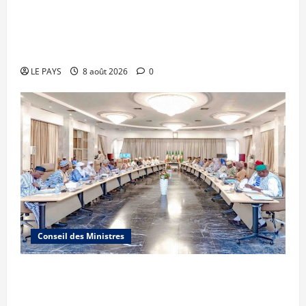
Le PMU Mali apporte une contribution de 50
millions de FCFA à l’organisation de la Biennale
Sportive 2026
LE PAYS
8 août 2026
0
Conseil des Ministres
Communique du conseil des ministres du
vendredi 7 aout 2026 CM N°2026-31/SGG