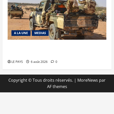
A LA UNE
MEDIAS
Tessalit et Tabrichat : La coalition JNIM/FLA
mise en déroute
LE PAYS
6 août 2026
0
Copyright © Tous droits réservés.
|
MoreNews
par
AF themes