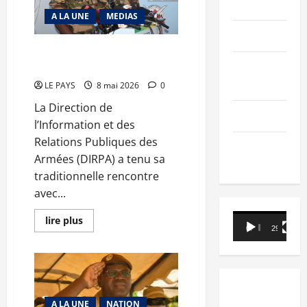
du
PEOPLE
Mali :
A LA UNE
MEDIAS
Le
Projet
Editorial
de
balkanisation
DIRPA : « Le Mali reste et le
capoté
Mali demeure »
SCIENCES &
TECH
LE PAYS
8 mai 2026
0
La Direction de
Nécrologie
l’Information et des
Relations Publiques des
TRIBUNE
Armées (DIRPA) a tenu sa
traditionnelle rencontre
avec...
Lecteur
En
lire plus
savoir
00:00
29:21
vidéo
plus
sur
DIRPA :
« Le
Mali
reste
et
A LA UNE
NATION
le