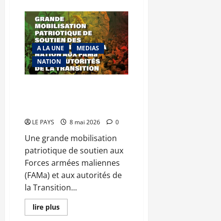
plus
sur
Le
ministre
Kassogué,
lors
de
A LA UNE
MEDIAS
la
1ère
NATION
audience
de
la
Chambre
Soutien aux FAMa : la réponse
criminelle
de Bamako et régions ce
du
TGI
samedi
de
la
LE PAYS
8 mai 2026
0
Commune
V
Une grande mobilisation
:
«
patriotique de soutien aux
C’est
vraiment
Forces armées maliennes
une
avancée
(FAMa) et aux autorités de
historique qui
la Transition...
permet
de
marquer
En
lire plus
une
savoir
nette
plus