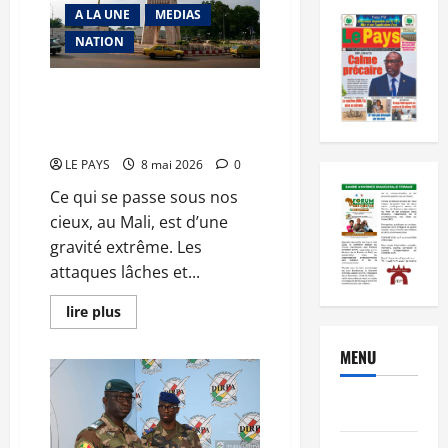
A LA UNE
MEDIAS
NATION
Les semeurs de troubles aux
portes du Mali : Le Projet de
balkanisation capoté
LE PAYS
8 mai 2026
0
Ce qui se passe sous nos
cieux, au Mali, est d’une
gravité extrême. Les
attaques lâches et...
En
lire plus
savoir
plus
sur
MENU
Les
semeurs
de
Brèves
troubles
aux
portes