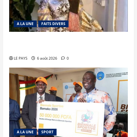
A LA UNE
FAITS DIVERS
Kalaban-Coro : ‘’ZA’’ tuée puis découpée par son
mari
LE PAYS
6 août 2026
0
A LA UNE
SPORT