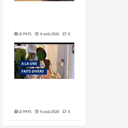
Tessalit et Tabrichat : La
coalition JNIM/FLA mise
en déroute
LE PAYS
6 août 2026
0
A LA UNE
FAITS DIVERS
Kalaban-Coro : ‘’ZA’’ tuée
puis découpée par son
mari
LE PAYS
6 août 2026
0