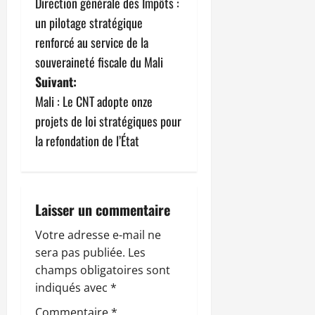
Direction générale des Impôts :
a
un pilotage stratégique
v
renforcé au service de la
souveraineté fiscale du Mali
i
Suivant:
g
Mali : Le CNT adopte onze
projets de loi stratégiques pour
a
la refondation de l’État
t
i
Laisser un commentaire
o
Votre adresse e-mail ne
n
sera pas publiée.
Les
champs obligatoires sont
d
indiqués avec
*
’
Commentaire
*