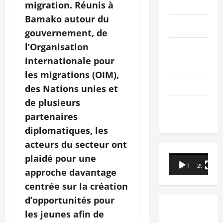
PEOPLE
migration. Réunis à
Bamako autour du
Editorial
gouvernement, de
l’Organisation
SCIENCES &
internationale pour
TECH
les migrations (OIM),
Nécrologie
des Nations unies et
de plusieurs
TRIBUNE
partenaires
diplomatiques, les
acteurs du secteur ont
plaidé pour une
Lecteur
00:00
29:21
vidéo
approche davantage
centrée sur la création
d’opportunités pour
les jeunes afin de