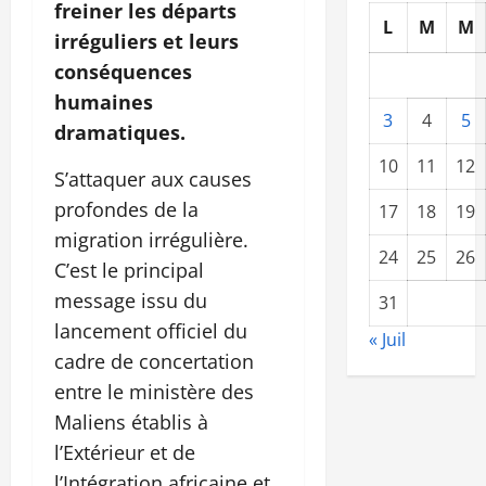
freiner les départs
L
M
M
irréguliers et leurs
conséquences
humaines
3
4
5
dramatiques.
10
11
12
S’attaquer aux causes
profondes de la
17
18
19
migration irrégulière.
24
25
26
C’est le principal
message issu du
31
lancement officiel du
« Juil
cadre de concertation
entre le ministère des
Maliens établis à
l’Extérieur et de
l’Intégration africaine et