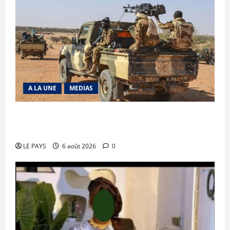
A LA UNE
MEDIAS
Tessalit et Tabrichat : La coalition JNIM/FLA
mise en déroute
LE PAYS
6 août 2026
0