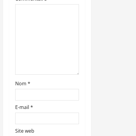
a
r
t
i
c
l
Nom
*
e
E-mail
*
Site web