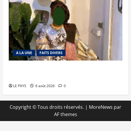
A LA UNE
FAITS DIVERS
Kalaban-Coro : ‘’ZA’’ tuée puis découpée par son
mari
LE PAYS
6 août 2026
0
Copyright © Tous droits réservés.
|
MoreNews
par
AF themes