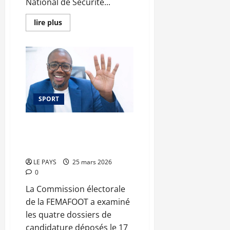
National de Sécurité...
En
lire plus
savoir
plus
sur
Insécurité
alimentaire
:
la
22ᵉ
session
du
SPORT
CNSA
adopte
le
Plan
Élection Femafoot : Un
de
plébiscite annoncé pour
Réponse
pour
Mahazou Baba Cissé
2026
LE PAYS
25 mars 2026
0
La Commission électorale
de la FEMAFOOT a examiné
les quatre dossiers de
candidature déposés le 17