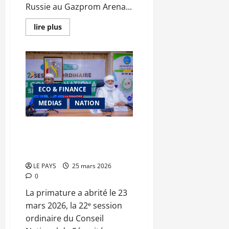
Russie au Gazprom Arena...
En
lire plus
savoir
plus
sur
Fenêtre
FIFA
:
les
Aigles
ECO & FINANCE
face
au
MEDIAS
NATION
défi
russe
Insécurité alimentaire : la 22ᵉ
session du CNSA adopte le Plan
de Réponse pour 2026
LE PAYS
25 mars 2026
0
La primature a abrité le 23
mars 2026, la 22ᵉ session
ordinaire du Conseil