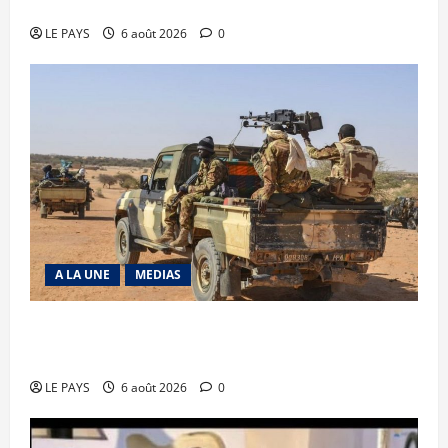
Diplomatie : calme précaire
LE PAYS
6 août 2026
0
A LA UNE
MEDIAS
Tessalit et Tabrichat : La coalition JNIM/FLA
mise en déroute
LE PAYS
6 août 2026
0