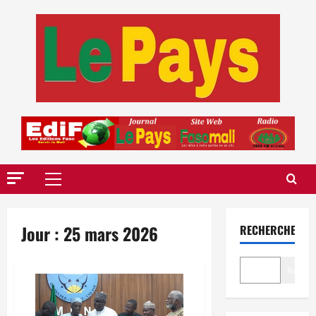
Aller
au
contenu
Menu
principal
Jour :
25 mars 2026
RECHERCHER
Recher