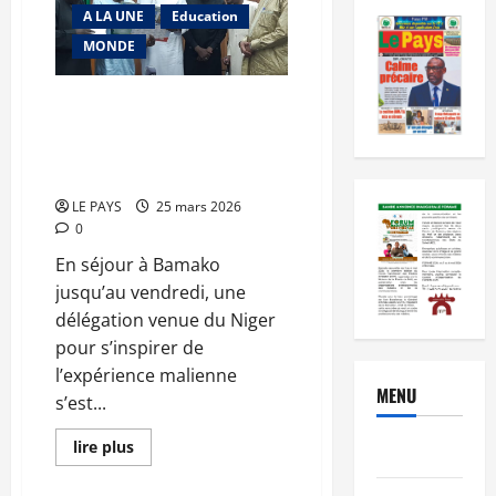
A LA UNE
Education
MONDE
Bonne organisation du
Baccalauréat : une délégation
nigérienne à l’école du ministre
Sy Savané à Bamako
LE PAYS
25 mars 2026
0
En séjour à Bamako
jusqu’au vendredi, une
délégation venue du Niger
pour s’inspirer de
l’expérience malienne
MENU
s’est...
En
lire plus
Brèves
savoir
plus
sur