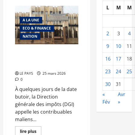
sur
L
M
M
Drame
à
Bamako
A LA UNE
:
Ce
ECO & FINANCE
que
2
3
4
l’on
NATION
sait
de
9
10
11
l’effondrement
d’un
Impôts fonciers au Mali :
immeuble
dernière ligne droite avant
16
17
18
R+4
l’échéance du 31 mars
23
24
25
LE PAYS
25 mars 2026
0
30
31
À quelques jours de la date
«
Avr
butoir, la Direction
Fév
»
générale des impôts (DGI)
appelle les contribuables
maliens...
En
lire plus