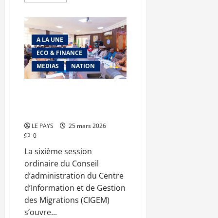
savoir
plus
sur
Impôts
fonciers
au
A LA UNE
Mali
:
ECO & FINANCE
dernière
ligne
MEDIAS
NATION
droite
avant
l’échéance
du
6e CA du CIGEM : 495 millions
31
FCFA pour consolider la
mars
gouvernance migratoire
LE PAYS
25 mars 2026
0
La sixième session
ordinaire du Conseil
d’administration du Centre
d’Information et de Gestion
des Migrations (CIGEM)
s’ouvre...