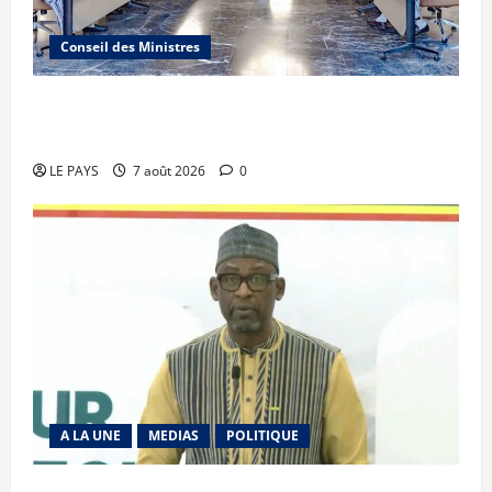
Conseil des Ministres
Communique du conseil des ministres du
vendredi 7 aout 2026 CM N°2026-31/SGG
LE PAYS
7 août 2026
0
A LA UNE
MEDIAS
POLITIQUE