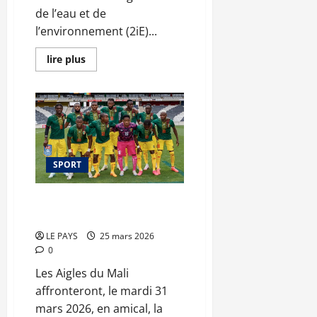
de l’eau et de
l’environnement (2iE)...
En
lire plus
savoir
plus
sur
Brèves
du
mercredi
25
mars
2026
SPORT
Fenêtre FIFA : les Aigles face au
défi russe
LE PAYS
25 mars 2026
0
Les Aigles du Mali
affronteront, le mardi 31
mars 2026, en amical, la