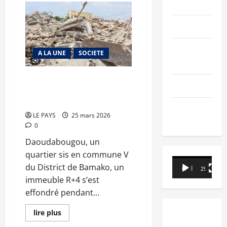
PEOPLE
Bonne
organisation
du
Editorial
Baccalauréat
:
une
délégation
SCIENCES &
A LA UNE
SOCIETE
nigérienne
TECH
à
l’école
du
Drame à Bamako : Ce que l’on
ministre
Nécrologie
sait de l’effondrement d’un
Sy
Savané
immeuble R+4
à
TRIBUNE
Bamako
LE PAYS
25 mars 2026
0
Daoudabougou, un
quartier sis en commune V
Lecteur
du District de Bamako, un
00:00
29:21
vidéo
immeuble R+4 s’est
effondré pendant...
En
lire plus
savoir
plus