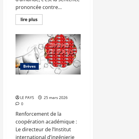
prononcée contre...
En
lire plus
savoir
plus
sur
Condamnation
du
journaliste
Youssouf
Sissoko
:
l’ASSEP
Brèves
regrette
un
recul
préoccupant
Brèves du mercredi 25 mars
de
2026
la
liberté
d’expression
LE PAYS
25 mars 2026
et
0
de
la
Renforcement de la
liberté
de
coopération académique :
la
presse
Le directeur de l’Institut
international d’ingénierie