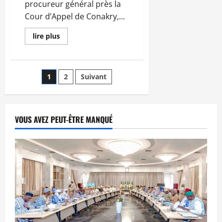
procureur général près la
Cour d’Appel de Conakry,...
En
lire plus
savoir
plus
sur
Terrorisme
:
Pagination
1
2
Suivant
Sept
(7)
Maliens
des
parmi
des
présumés
publications
VOUS AVEZ PEUT-ÊTRE MANQUÉ
mis
hors
d’état
de
nuire
en
Guinée
Conakry