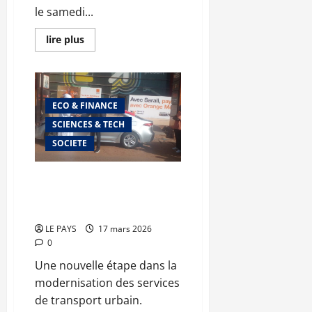
le samedi...
En
lire plus
savoir
plus
sur
Activités
du
parrain
ECO & FINANCE
du
mois
SCIENCES & TECH
de
mars
SOCIETE
:
visite
des
lieux
Orange Money – Mouv : un
symboliques
paiement digital qui facilite la
et
transmission
mobilité à Bamako
de
valeurs
LE PAYS
17 mars 2026
0
Une nouvelle étape dans la
modernisation des services
de transport urbain.