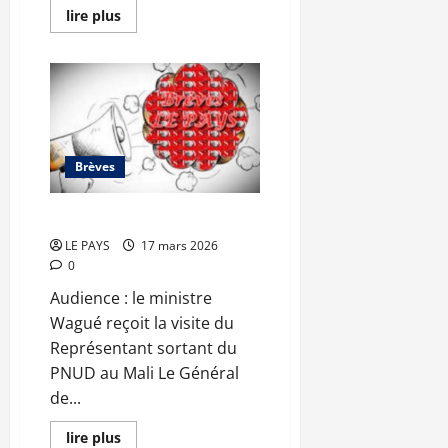
En
lire plus
savoir
plus
sur
Fonds
minier
:
18,4
milliards
FCFA
pour
Brèves
les
communes,
Assimi
Goïta
Brèves du mardi 17 mars 2026
met
en
LE PAYS
17 mars 2026
garde
0
contre
toute
mauvaise
Audience : le ministre
gestion
Wagué reçoit la visite du
Représentant sortant du
PNUD au Mali Le Général
de...
En
lire plus