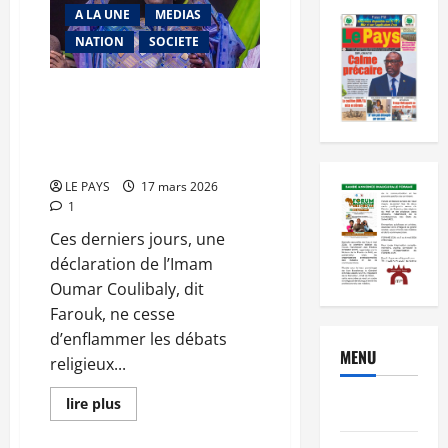
A LA UNE
MEDIAS
NATION
SOCIETE
El Hadj Oumar Coulibaly, dit
Farouk : Des propos qui
mettent à mal la cohésion
interreligieuse
LE PAYS
17 mars 2026
1
Ces derniers jours, une
déclaration de l’Imam
Oumar Coulibaly, dit
Farouk, ne cesse
d’enflammer les débats
MENU
religieux...
En
lire plus
Brèves
savoir
plus
sur