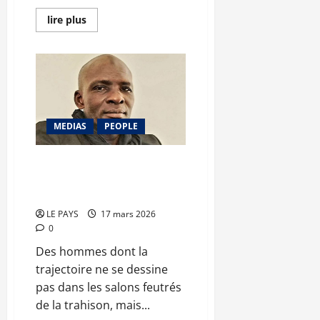
En
lire plus
savoir
plus
sur
Opération
ramadan
:
Siguida
Hinè
enregistre
400
MEDIAS
PEOPLE
bénéficiaires
cette
année
à
EL HADJ TANDINA : le bâtisseur
Bamako
du sursaut et le gardien du
temple républicain !
LE PAYS
17 mars 2026
0
Des hommes dont la
trajectoire ne se dessine
pas dans les salons feutrés
de la trahison, mais...