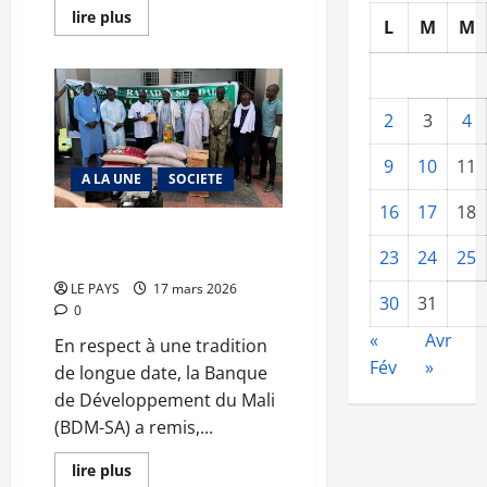
En
lire plus
L
M
M
savoir
plus
sur
Fermeture
et
reconstruction
2
3
4
du
marché
«
9
10
11
soukouni-
A LA UNE
SOCIETE
koura
»
16
17
18
:
les
Ramadan 2026 : la solidarité
occupants
23
24
25
agissante de la BDM-SA
implorent
l’indulgence
LE PAYS
17 mars 2026
des
30
31
plus
0
Hautes
Autorités
«
Avr
En respect à une tradition
Fév
»
de longue date, la Banque
de Développement du Mali
(BDM-SA) a remis,...
En
lire plus
savoir