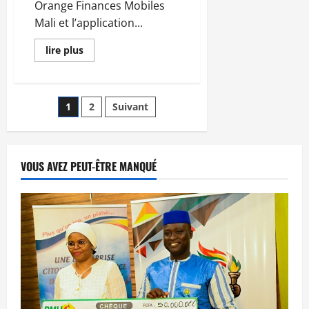
Orange Finances Mobiles
Mali et l’application...
En
lire plus
savoir
plus
sur
Orange
Money
Pagination
1
2
Suivant
–
Mouv
:
des
un
paiement
digital
publications
VOUS AVEZ PEUT-ÊTRE MANQUÉ
qui
facilite
la
mobilité
à
Bamako