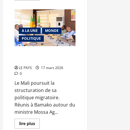
plus
sur
Ramadan
2026
:
la
solidarité
A LA UNE
MONDE
agissante
de
POLITIQUE
la
BDM-
SA
Migration : le Mali et l’OIM
tracent une feuille de route
LE PAYS
17 mars 2026
0
Le Mali poursuit la
structuration de sa
politique migratoire.
Réunis à Bamako autour du
ministre Mossa Ag...
En
lire plus
savoir