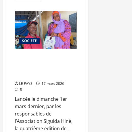
savoir
plus
sur
Brèves
du
mardi
17
mars
2026
SOCIETE
Opération ramadan : Siguida
Hinè enregistre 400
bénéficiaires cette année à
Bamako
LE PAYS
17 mars 2026
0
Lancée le dimanche 1er
mars dernier, par les
responsables de
l’Association Siguida Hinè,
la quatrième édition de...