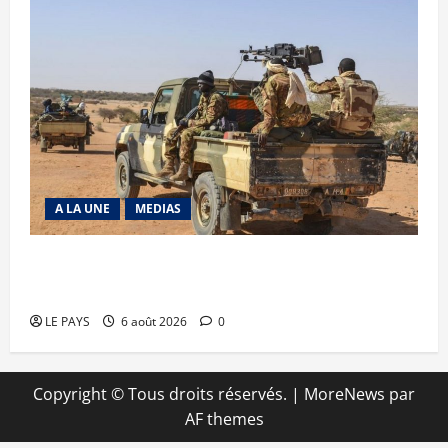
A LA UNE
MEDIAS
Tessalit et Tabrichat : La coalition JNIM/FLA
mise en déroute
LE PAYS
6 août 2026
0
Copyright © Tous droits réservés.
|
MoreNews
par
AF themes