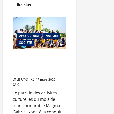
En
lire plus
savoir
plus
sur
EL
HADJ
TANDINA
:
le
Art & Culture
NATION
bâtisseur
du
SOCIETE
sursaut
et
le
gardien
Activités du parrain du mois de
du
mars : visite des lieux
temple
républicain
symboliques et transmission de
!
valeurs
LE PAYS
17 mars 2026
0
Le parrain des activités
culturelles du mois de
mars, honorable Magma
Gabriel Konaté, a conduit,