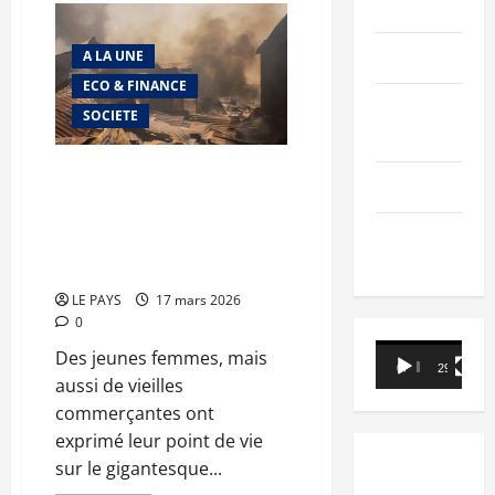
PEOPLE
El
Hadj
Oumar
Editorial
A LA UNE
Coulibaly,
dit
ECO & FINANCE
Farouk
:
SCIENCES &
SOCIETE
Des
TECH
propos
qui
mettent
Fermeture et reconstruction du
à
Nécrologie
marché « soukouni-koura » : les
mal
la
occupants implorent
cohésion
TRIBUNE
l’indulgence des plus Hautes
interreligieuse
Autorités
LE PAYS
17 mars 2026
0
Lecteur
Des jeunes femmes, mais
00:00
29:21
vidéo
aussi de vieilles
commerçantes ont
exprimé leur point de vie
sur le gigantesque...