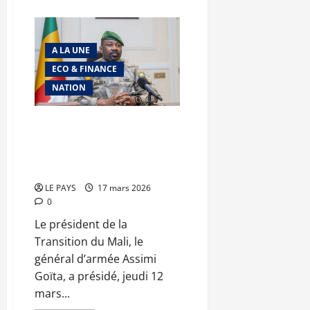
plus
sur
Migration
:
le
A LA UNE
Mali
et
ECO & FINANCE
l’OIM
tracent
NATION
une
feuille
de
route
Fonds minier : 18,4 milliards
FCFA pour les communes,
Assimi Goïta met en garde
contre toute mauvaise gestion
LE PAYS
17 mars 2026
0
Le président de la
Transition du Mali, le
général d’armée Assimi
Goïta, a présidé, jeudi 12
mars...