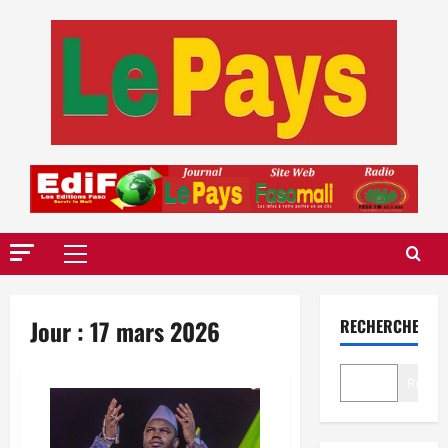
Aller
au
contenu
Menu
principal
Jour :
17 mars 2026
RECHERCHER
Recher