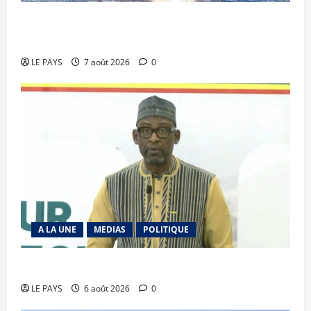
Communique du conseil des ministres du
vendredi 7 aout 2026 CM N°2026-31/SGG
LE PAYS
7 août 2026
0
A LA UNE
MEDIAS
POLITIQUE
Diplomatie : calme précaire
LE PAYS
6 août 2026
0