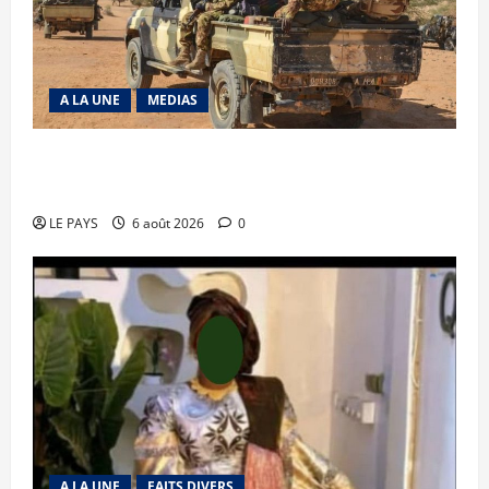
A LA UNE
MEDIAS
Tessalit et Tabrichat : La coalition JNIM/FLA
mise en déroute
LE PAYS
6 août 2026
0
A LA UNE
FAITS DIVERS