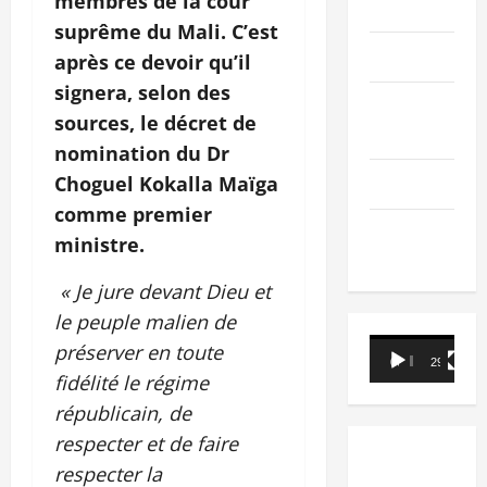
membres de la cour
PEOPLE
suprême du Mali. C’est
Editorial
après ce devoir qu’il
signera, selon des
SCIENCES &
sources, le décret de
TECH
nomination du Dr
Choguel Kokalla Maïga
Nécrologie
comme premier
TRIBUNE
ministre.
« Je jure devant Dieu et
le peuple malien de
Lecteur
préserver en toute
00:00
29:21
vidéo
fidélité le régime
républicain, de
respecter et de faire
respecter la