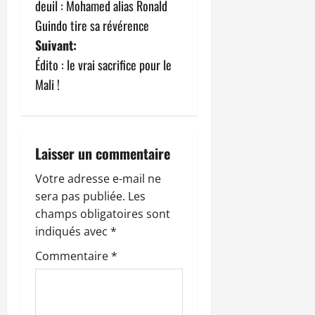
deuil : Mohamed alias Ronald
v
Guindo tire sa révérence
Suivant:
i
Édito : le vrai sacrifice pour le
g
Mali !
a
t
Laisser un commentaire
i
Votre adresse e-mail ne
sera pas publiée.
Les
o
champs obligatoires sont
n
indiqués avec
*
Commentaire
*
d
’