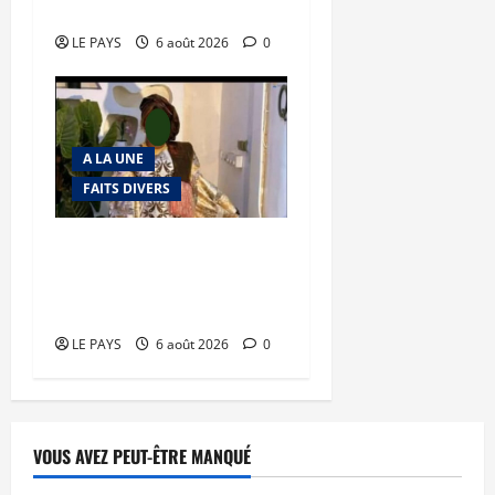
en déroute
LE PAYS
6 août 2026
0
A LA UNE
FAITS DIVERS
Kalaban-Coro : ‘’ZA’’ tuée
puis découpée par son
mari
LE PAYS
6 août 2026
0
VOUS AVEZ PEUT-ÊTRE MANQUÉ