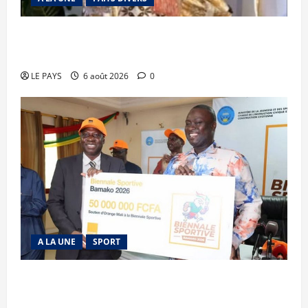
Kalaban-Coro : ‘’ZA’’ tuée puis découpée par son
mari
LE PAYS
6 août 2026
0
A LA UNE
SPORT
Retour de la biennale sportive : Orange Mali
apporte un soutien de 50 millions FCFA