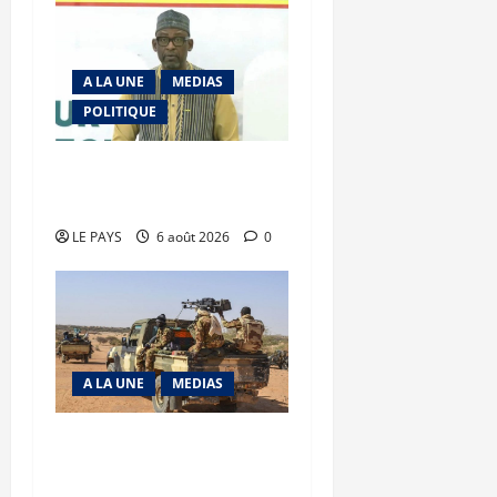
A LA UNE
MEDIAS
POLITIQUE
Diplomatie : calme
précaire
LE PAYS
6 août 2026
0
A LA UNE
MEDIAS
Tessalit et Tabrichat : La
coalition JNIM/FLA mise