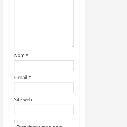
a
r
t
i
c
Nom
*
l
e
E-mail
*
Site web
Enregistrer mon nom,