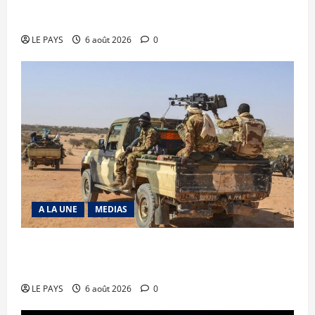
Diplomatie : calme précaire
LE PAYS
6 août 2026
0
A LA UNE
MEDIAS
Tessalit et Tabrichat : La coalition JNIM/FLA
mise en déroute
LE PAYS
6 août 2026
0