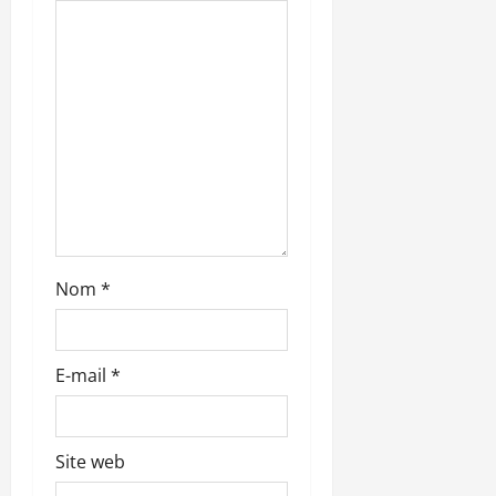
’
a
r
t
i
c
l
Nom
*
e
E-mail
*
Site web