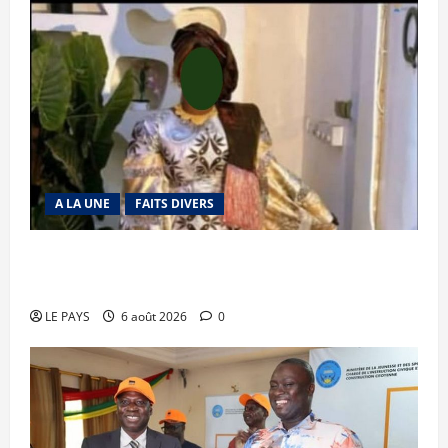
A LA UNE
FAITS DIVERS
Kalaban-Coro : ‘’ZA’’ tuée puis découpée par son
mari
LE PAYS
6 août 2026
0