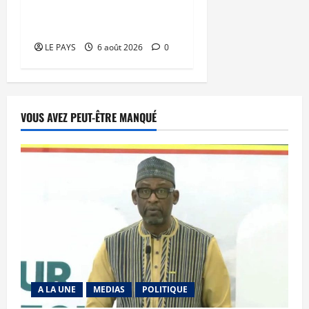
prison, Chahana Takiou
écope de douze mois
LE PAYS
6 août 2026
0
VOUS AVEZ PEUT-ÊTRE MANQUÉ
A LA UNE
MEDIAS
POLITIQUE