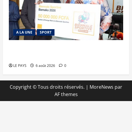
A LA UNE
SPORT
Retour de la biennale sportive : Orange Mali
apporte un soutien de 50 millions FCFA
LE PAYS
6 août 2026
0
Copyright © Tous droits réservés.
|
MoreNews
par
AF themes