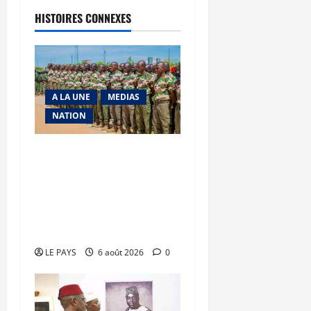
HISTOIRES CONNEXES
A LA UNE
MEDIAS
NATION
Tombouctou-Taoudenni :
394 éléments du
processus DDRI
franchissent une nouvelle
étape
LE PAYS
6 août 2026
0