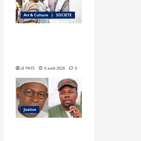
Art & Culture
SOCIETE
Musée national du Mali :
TƐGƐNƆ au service de la
valorisation du
patrimoine
LE PAYS
6 août 2026
0
Justice
Justice : Ben le Cerveau
condamné à cinq ans de