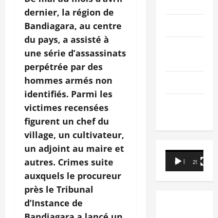
PEOPLE
dernier, la région de
Editorial
Bandiagara, au centre
du pays, a assisté à
SCIENCES &
une série d’assassinats
TECH
perpétrée par des
hommes armés non
Nécrologie
identifiés. Parmi les
TRIBUNE
victimes recensées
figurent un chef du
village, un cultivateur,
un adjoint au maire et
Lecteur
autres. Crimes suite
00:00
29:21
vidéo
auxquels le procureur
près le Tribunal
d’Instance de
Bandiagara a lancé un