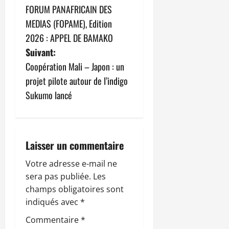
FORUM PANAFRICAIN DES
a
MEDIAS (FOPAME), Edition
v
2026 : APPEL DE BAMAKO
Suivant:
i
Coopération Mali – Japon : un
g
projet pilote autour de l’indigo
Sukumo lancé
a
t
i
Laisser un commentaire
o
Votre adresse e-mail ne
sera pas publiée.
Les
n
champs obligatoires sont
indiqués avec
*
d
Commentaire
*