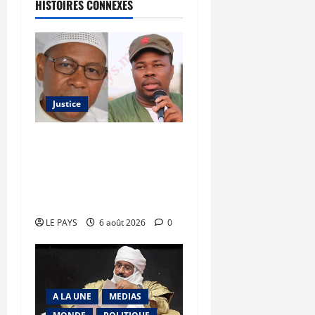
HISTOIRES CONNEXES
Justice
Justice : Ben le Cerveau
condamné à cinq ans de
prison, Chahana Takiou
écope de douze mois
LE PAYS
6 août 2026
0
A LA UNE
MEDIAS