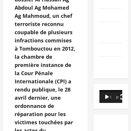
PEOPLE
Abdoul Ag Mohamed
Editorial
Ag Mahmoud, un chef
terroriste reconnu
SCIENCES &
coupable de plusieurs
TECH
infractions commises
à Tombouctou en 2012,
Nécrologie
la chambre de
TRIBUNE
première instance de
la Cour Pénale
Internationale (CPI) a
rendu publique, le 28
Lecteur
avril dernier, une
00:00
29:21
vidéo
ordonnance de
réparation pour les
victimes touchées par
les actes du