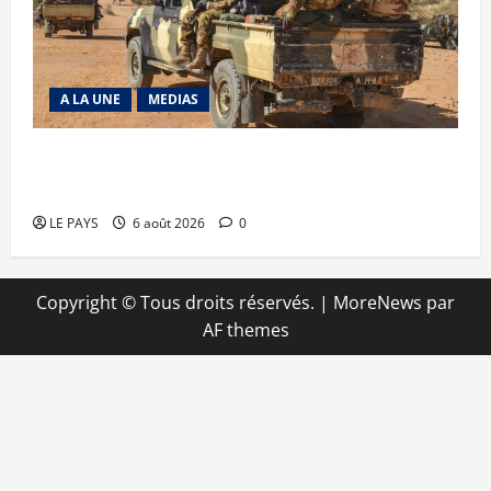
A LA UNE
MEDIAS
Tessalit et Tabrichat : La coalition JNIM/FLA
mise en déroute
LE PAYS
6 août 2026
0
Copyright © Tous droits réservés.
|
MoreNews
par
AF themes