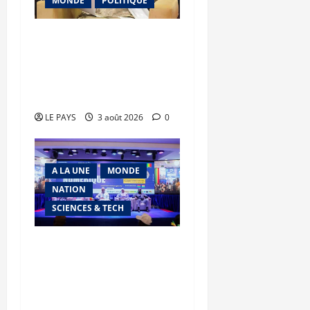
MONDE
POLITIQUE
Niamey : Le Mali exporte
son modèle de
mobilisation de la
diaspora
LE PAYS
3 août 2026
0
A LA UNE
MONDE
NATION
SCIENCES & TECH
Semaine du Numérique
2026 : La marche de l’AES
vers la souveraineté
numérique