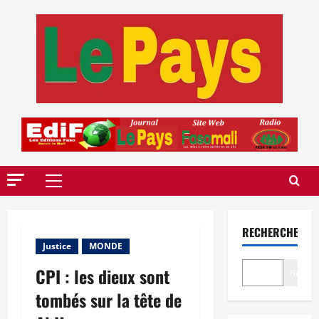
Aller
au
contenu
Menu
principal
RECHERCHER
Justice
MONDE
CPI : les dieux sont
Recher
tombés sur la tête de