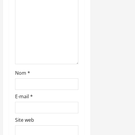
a
r
t
i
c
l
Nom
*
e
E-mail
*
Site web