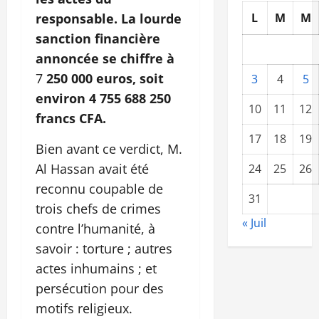
responsable. La lourde
L
M
M
sanction financière
annoncée se chiffre à
7
250 000 euros, soit
3
4
5
environ 4 755 688 250
10
11
12
francs CFA.
17
18
19
Bien avant ce verdict, M.
Al Hassan avait été
24
25
26
reconnu coupable de
31
trois chefs de crimes
« Juil
contre l’humanité, à
savoir : torture ; autres
actes inhumains ; et
persécution pour des
motifs religieux.