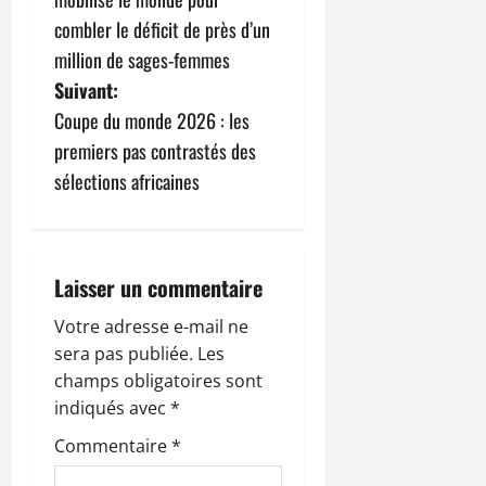
v
combler le déficit de près d’un
million de sages-femmes
i
Suivant:
g
Coupe du monde 2026 : les
premiers pas contrastés des
a
sélections africaines
t
i
Laisser un commentaire
o
Votre adresse e-mail ne
n
sera pas publiée.
Les
champs obligatoires sont
d
indiqués avec
*
’
Commentaire
*