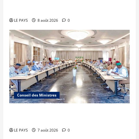
millions de FCFA à l’organisation de la Biennale
Sportive 2026
LE PAYS
8 août 2026
0
Conseil des Ministres
Communique du conseil des ministres du
vendredi 7 aout 2026 CM N°2026-31/SGG
LE PAYS
7 août 2026
0