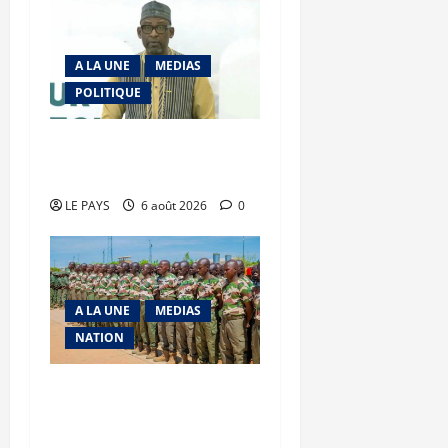
A LA UNE
MEDIAS
POLITIQUE
Diplomatie : calme
précaire
LE PAYS
6 août 2026
0
A LA UNE
MEDIAS
NATION
Tombouctou-Taoudenni :
394 éléments du