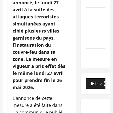
PEOPLE
annoncé, le lundi 27
avril à la suite des
Editorial
attaques terroristes
simultanées ayant
SCIENCES &
ciblé plusieurs villes
TECH
garnisons du pays,
Nécrologie
l’instauration du
couvre-feu dans sa
TRIBUNE
zone. La mesure en
vigueur a pris effet dès
le même lundi 27 avril
pour prendre fin le 26
Lecteur
00:00
29:21
vidéo
mai 2026.
L’annonce de cette
mesure a été faite dans
un communiqué publié