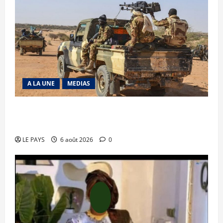
A LA UNE
MEDIAS
Tessalit et Tabrichat : La coalition JNIM/FLA
mise en déroute
LE PAYS
6 août 2026
0