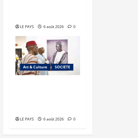
processus DDRI
franchissent une nouvelle
étape
LE PAYS
6 août 2026
0
Art & Culture
SOCIETE
Musée national du Mali :
TƐGƐNƆ au service de la
valorisation du
patrimoine
LE PAYS
6 août 2026
0