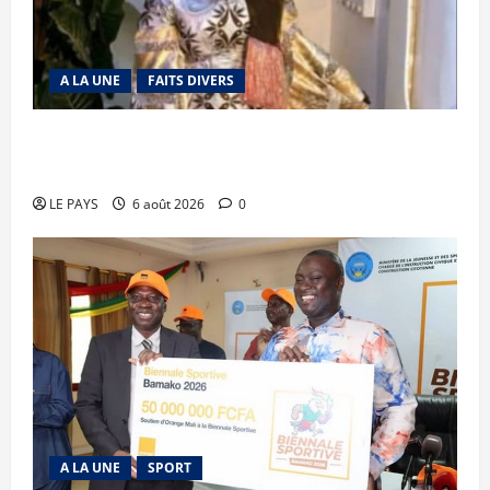
A LA UNE
FAITS DIVERS
Kalaban-Coro : ‘’ZA’’ tuée puis découpée par son
mari
LE PAYS
6 août 2026
0
A LA UNE
SPORT