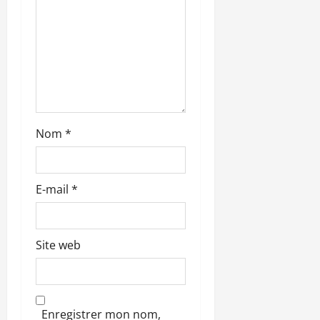
a
r
t
i
c
Nom
*
l
e
E-mail
*
Site web
Enregistrer mon nom,