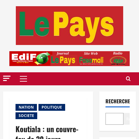
Aller
au
contenu
Menu
principal
RECHERCHER
NATION
POLITIQUE
SOCIETE
Recher
Koutiala : un couvre-
feu de 30 jours