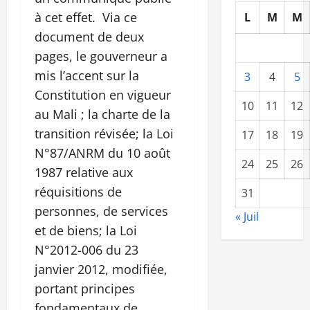
à cet effet. Via ce
L
M
M
document de deux
pages, le gouverneur a
mis l’accent sur la
3
4
5
Constitution en vigueur
10
11
12
au Mali ; la charte de la
transition révisée; la Loi
17
18
19
N°87/ANRM du 10 août
24
25
26
1987 relative aux
réquisitions de
31
personnes, de services
« Juil
et de biens; la Loi
N°2012-006 du 23
janvier 2012, modifiée,
portant principes
fondamentaux de