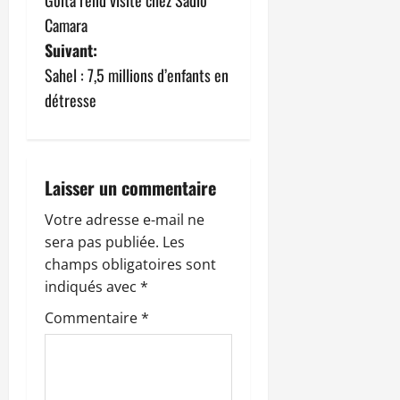
v
Camara
Suivant:
i
Sahel : 7,5 millions d’enfants en
g
détresse
a
t
Laisser un commentaire
i
Votre adresse e-mail ne
sera pas publiée.
Les
o
champs obligatoires sont
n
indiqués avec
*
Commentaire
*
d
’