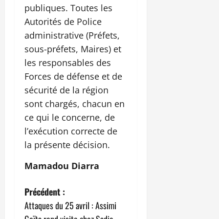
publiques. Toutes les
Autorités de Police
administrative (Préfets,
sous-préfets, Maires) et
les responsables des
Forces de défense et de
sécurité de la région
sont chargés, chacun en
ce qui le concerne, de
l’exécution correcte de
la présente décision.
Mamadou Diarra
N
Précédent :
Attaques du 25 avril : Assimi
a
Goïta rend visite chez Sadio