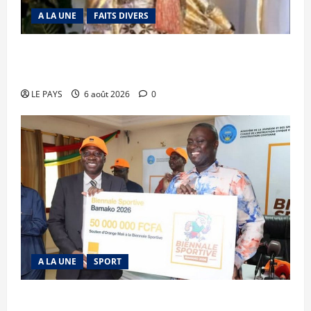
A LA UNE
FAITS DIVERS
Kalaban-Coro : ‘’ZA’’ tuée puis découpée par son
mari
LE PAYS
6 août 2026
0
A LA UNE
SPORT
Retour de la biennale sportive : Orange Mali