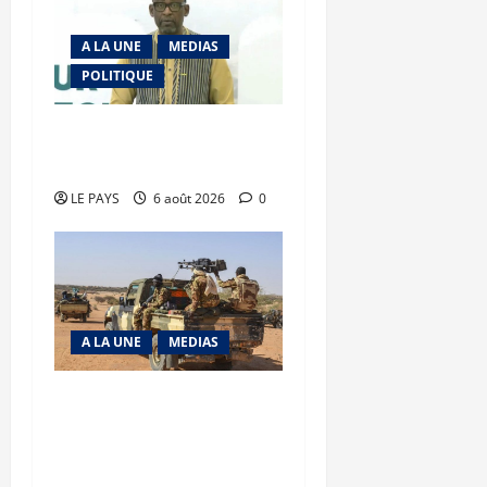
A LA UNE
MEDIAS
POLITIQUE
Diplomatie : calme
précaire
LE PAYS
6 août 2026
0
A LA UNE
MEDIAS
Tessalit et Tabrichat : La
coalition JNIM/FLA mise
en déroute