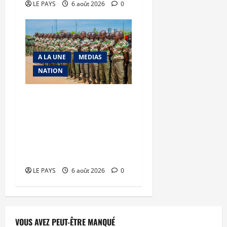
LE PAYS
6 août 2026
0
A LA UNE
MEDIAS
NATION
Tombouctou-Taoudenni :
394 éléments du
processus DDRI
franchissent une nouvelle
étape
LE PAYS
6 août 2026
0
VOUS AVEZ PEUT-ÊTRE MANQUÉ