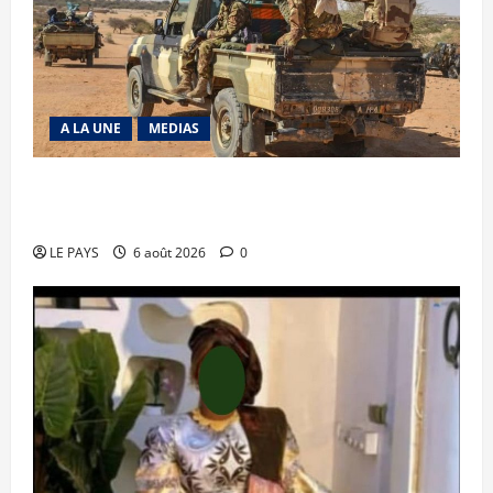
A LA UNE
MEDIAS
Tessalit et Tabrichat : La coalition JNIM/FLA
mise en déroute
LE PAYS
6 août 2026
0