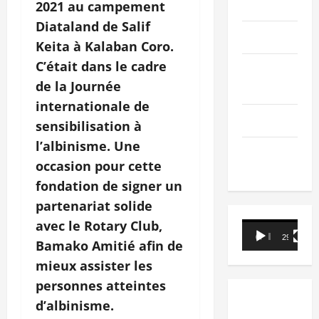
PEOPLE
2021 au campement
Diataland de Salif
Editorial
Keita à Kalaban Coro.
C’était dans le cadre
SCIENCES &
de la Journée
TECH
internationale de
Nécrologie
sensibilisation à
l’albinisme. Une
TRIBUNE
occasion pour cette
fondation de signer un
partenariat solide
avec le Rotary Club,
Lecteur
00:00
29:21
Bamako Amitié afin de
vidéo
mieux assister les
personnes atteintes
d’albinisme.