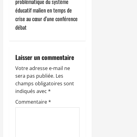
g
problématique du système
éducatif malien en temps de
a
crise au cœur d’une conférence
t
débat
i
o
Laisser un commentaire
n
Votre adresse e-mail ne
sera pas publiée.
Les
d
champs obligatoires sont
’
indiqués avec
*
Commentaire
*
a
r
t