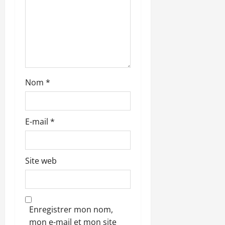
i
c
l
e
Nom
*
E-mail
*
Site web
Enregistrer mon nom,
mon e-mail et mon site