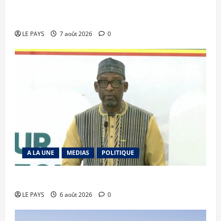
Communique du conseil des ministres du
vendredi 7 aout 2026 CM N°2026-31/SGG
LE PAYS
7 août 2026
0
A LA UNE
MEDIAS
POLITIQUE
Diplomatie : calme précaire
LE PAYS
6 août 2026
0