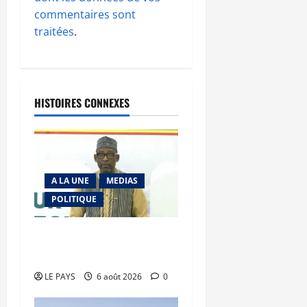
commentaires sont
traitées
.
HISTOIRES CONNEXES
A LA UNE
MEDIAS
POLITIQUE
Diplomatie : calme
précaire
LE PAYS
6 août 2026
0