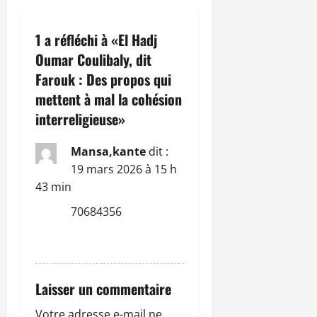
o
1 a réfléchi à «
El Hadj
n
Oumar Coulibaly, dit
Farouk : Des propos qui
d
mettent à mal la cohésion
’
interreligieuse
»
a
Mansa,kante
dit :
r
19 mars 2026 à 15 h
43 min
t
70684356
i
RÉPONDRE
c
l
Laisser un commentaire
Votre adresse e-mail ne