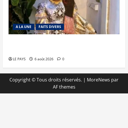
A LA UNE
FAITS DIVERS
Kalaban-Coro : ‘’ZA’’ tuée puis découpée par son
mari
LE PAYS
6 août 2026
0
Copyright © Tous droits réservés.
|
MoreNews
par
AF themes