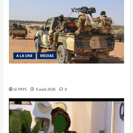
A LA UNE
MEDIAS
Tessalit et Tabrichat : La coalition JNIM/FLA
mise en déroute
LE PAYS
6 août 2026
0