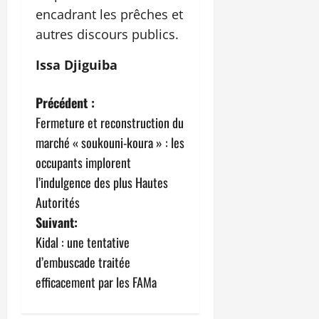
encadrant les prêches et
autres discours publics.
Issa Djiguiba
N
Précédent :
Fermeture et reconstruction du
a
marché « soukouni-koura » : les
v
occupants implorent
l’indulgence des plus Hautes
i
Autorités
g
Suivant:
Kidal : une tentative
a
d’embuscade traitée
t
efficacement par les FAMa
i