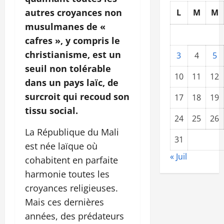
autres croyances non
L
M
M
musulmanes de «
cafres », y compris le
christianisme, est un
3
4
5
seuil non tolérable
10
11
12
dans un pays laïc, de
surcroit qui recoud son
17
18
19
tissu social.
24
25
26
La République du Mali
31
est née laïque où
« Juil
cohabitent en parfaite
harmonie toutes les
croyances religieuses.
Mais ces dernières
années, des prédateurs