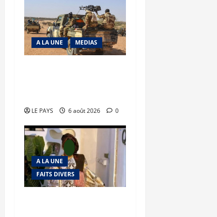
A LA UNE
MEDIAS
Tessalit et Tabrichat : La
coalition JNIM/FLA mise
en déroute
LE PAYS
6 août 2026
0
A LA UNE
FAITS DIVERS
Kalaban-Coro : ‘’ZA’’ tuée
puis découpée par son