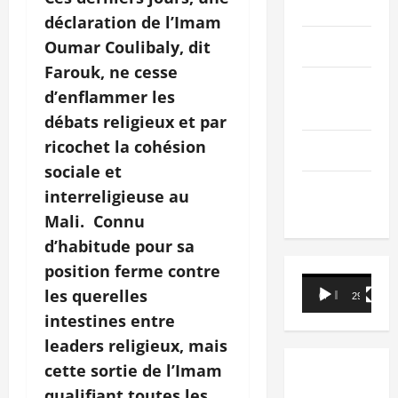
PEOPLE
déclaration de l’Imam
Editorial
Oumar Coulibaly, dit
Farouk, ne cesse
SCIENCES &
d’enflammer les
TECH
débats religieux et par
ricochet la cohésion
Nécrologie
sociale et
TRIBUNE
interreligieuse au
Mali. Connu
d’habitude pour sa
position ferme contre
Lecteur
les querelles
00:00
29:21
vidéo
intestines entre
leaders religieux, mais
cette sortie de l’Imam
qualifiant toutes les