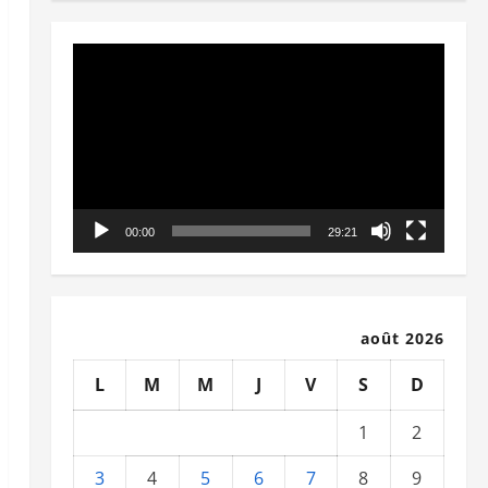
Lecteur
vidéo
00:00
29:21
août 2026
L
M
M
J
V
S
D
1
2
3
4
5
6
7
8
9