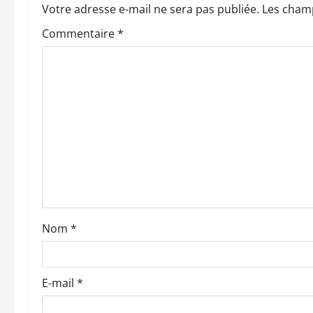
a
Votre adresse e-mail ne sera pas publiée.
Les champ
t
Commentaire
*
i
o
n
d
’
a
Nom
*
r
t
E-mail
*
i