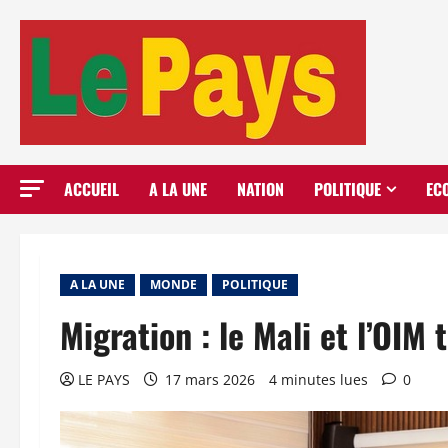
Aller
au
contenu
ACCUEIL
A LA UNE
NATION
POLITIQUE
EC
A LA UNE
MONDE
POLITIQUE
Migration : le Mali et l’OIM 
LE PAYS
17 mars 2026
4 minutes lues
0