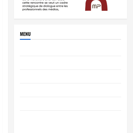
MENU
Brèves
PEOPLE
Editorial
SCIENCES & TECH
Nécrologie
TRIBUNE