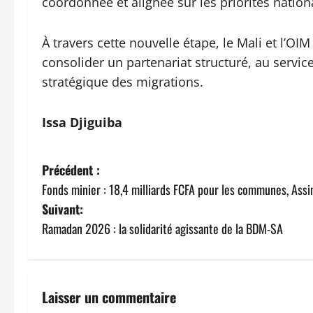
coordonnée et alignée sur les priorités nation
À travers cette nouvelle étape, le Mali et l’O
consolider un partenariat structuré, au servic
stratégique des migrations.
Issa Djiguiba
N
Précédent :
Fonds minier : 18,4 milliards FCFA pour les communes, Ass
a
Suivant:
v
Ramadan 2026 : la solidarité agissante de la BDM-SA
i
g
Laisser un commentaire