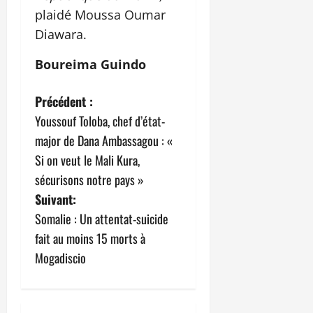
plaidé Moussa Oumar
Diawara.
Boureima Guindo
N
Précédent :
Youssouf Toloba, chef d’état-
a
major de Dana Ambassagou : «
v
Si on veut le Mali Kura,
sécurisons notre pays »
i
Suivant:
g
Somalie : Un attentat-suicide
fait au moins 15 morts à
a
Mogadiscio
t
i