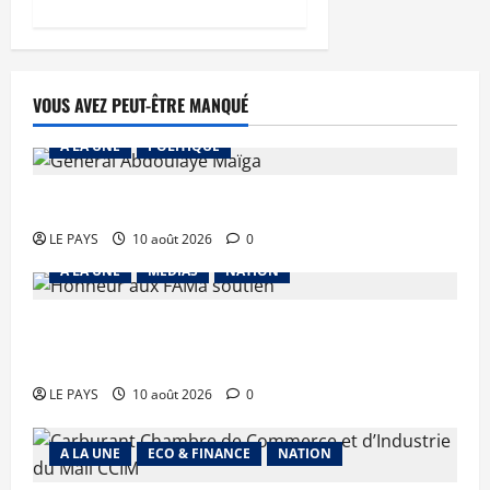
VOUS AVEZ PEUT-ÊTRE MANQUÉ
A LA UNE
POLITIQUE
MALI – ALGERIE : Le PM clôt le débat
LE PAYS
10 août 2026
0
A LA UNE
MEDIAS
NATION
Terrorisme : les FAMa enchaînent les frappes à
Boulkessi, Kidal et Tessalit
LE PAYS
10 août 2026
0
A LA UNE
ECO & FINANCE
NATION