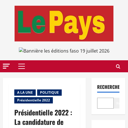
Aller
au
contenu
Menu
principal
RECHERCHER
A LA UNE
POLITIQUE
Présidentielle 2022
Recher
Présidentielle 2022 :
La candidature de