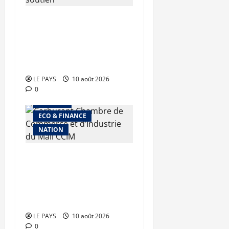
Terrorisme : les FAMa
enchaînent les frappes à
Boulkessi, Kidal et
Tessalit
LE PAYS
10 août 2026
0
A LA UNE
ECO & FINANCE
NATION
Carburant : le
Gouvernement maintient
le cap de
l’approvisionnement
LE PAYS
10 août 2026
0