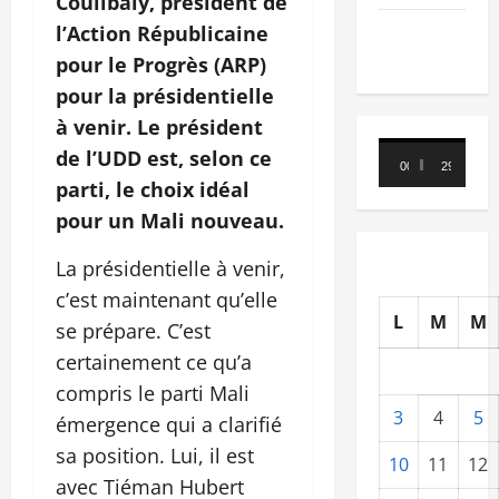
Coulibaly, président de
l’Action Républicaine
TRIBUNE
pour le Progrès (ARP)
pour la présidentielle
à venir. Le président
Lecteur
de l’UDD est, selon ce
00:00
29:21
vidéo
parti, le choix idéal
pour un Mali nouveau.
La présidentielle à venir,
c’est maintenant qu’elle
L
M
M
se prépare. C’est
certainement ce qu’a
compris le parti Mali
3
4
5
émergence qui a clarifié
sa position. Lui, il est
10
11
12
avec Tiéman Hubert