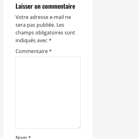
Laisser un commentaire
o
Votre adresse e-mail ne
n
sera pas publiée.
Les
champs obligatoires sont
d
indiqués avec
*
’
Commentaire
*
a
r
t
i
c
l
Nom
*