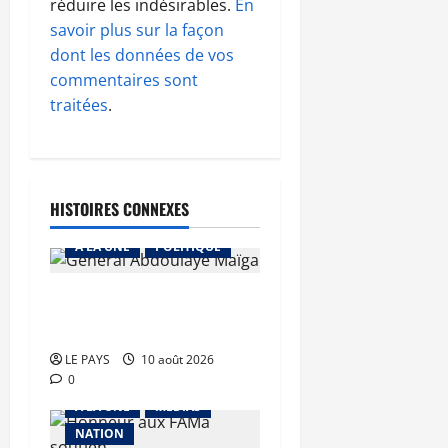
réduire les indésirables.
En
savoir plus sur la façon
dont les données de vos
commentaires sont
traitées
.
HISTOIRES CONNEXES
A LA UNE
POLITIQUE
MALI – ALGERIE : Le PM
clôt le débat
LE PAYS
10 août 2026
0
A LA UNE
MEDIAS
NATION