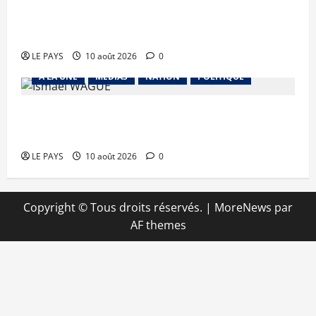
Carburant : le Gouvernement maintient le cap
de l’approvisionnement
LE PAYS
10 août 2026
0
A LA UNE
MEDIAS
NATION
POLITIQUE
DDR-I 2025 : 1 617 ex-combattants formés en
vue de leur intégration au sein des FAMa
LE PAYS
10 août 2026
0
Copyright © Tous droits réservés.
|
MoreNews
par
AF themes