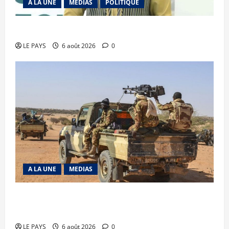
A LA UNE
MEDIAS
POLITIQUE
Diplomatie : calme précaire
LE PAYS
6 août 2026
0
A LA UNE
MEDIAS
Tessalit et Tabrichat : La coalition JNIM/FLA
mise en déroute
LE PAYS
6 août 2026
0