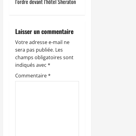
l’ordre devant l’hôtel Sheraton
a
t
i
Laisser un commentaire
o
Votre adresse e-mail ne
sera pas publiée.
Les
n
champs obligatoires sont
indiqués avec
*
d
Commentaire
*
’
a
r
t
i