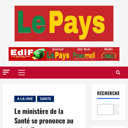
Aller
au
contenu
Menu
principal
RECHERCHER
A LA UNE
SANTE
Le ministère de la
Recher
Santé se prononce au