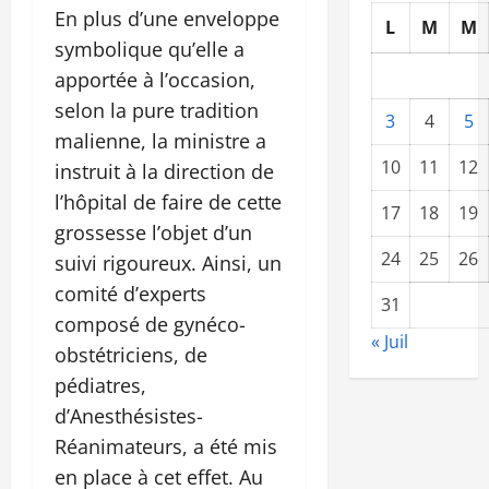
En plus d’une enveloppe
L
M
M
symbolique qu’elle a
apportée à l’occasion,
selon la pure tradition
3
4
5
malienne, la ministre a
10
11
12
instruit à la direction de
l’hôpital de faire de cette
17
18
19
grossesse l’objet d’un
24
25
26
suivi rigoureux. Ainsi, un
comité d’experts
31
composé de gynéco-
« Juil
obstétriciens, de
pédiatres,
d’Anesthésistes-
Réanimateurs, a été mis
en place à cet effet. Au