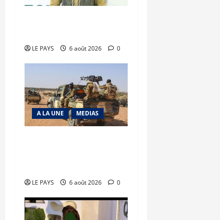
Diplomatie : calme
précaire
LE PAYS
6 août 2026
0
A LA UNE
MEDIAS
Tessalit et Tabrichat : La
coalition JNIM/FLA mise
en déroute
LE PAYS
6 août 2026
0