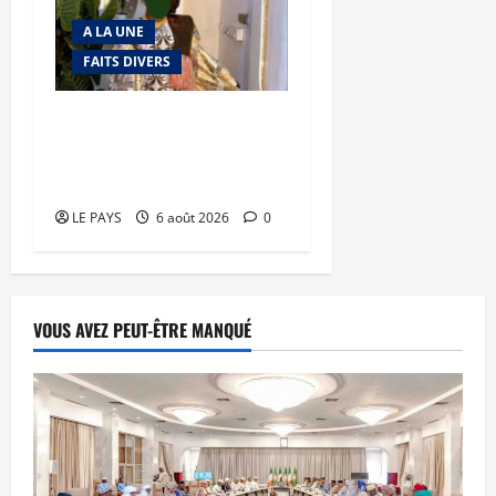
A LA UNE
FAITS DIVERS
Kalaban-Coro : ‘’ZA’’ tuée
puis découpée par son
mari
LE PAYS
6 août 2026
0
VOUS AVEZ PEUT-ÊTRE MANQUÉ