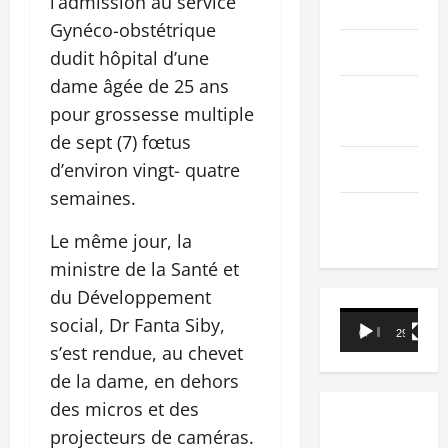
l’admission au service
PEOPLE
Gynéco-obstétrique
Editorial
dudit hôpital d’une
dame âgée de 25 ans
SCIENCES &
pour grossesse multiple
TECH
de sept (7) fœtus
Nécrologie
d’environ vingt- quatre
semaines.
TRIBUNE
Le même jour, la
ministre de la Santé et
du Développement
Lecteur
social, Dr Fanta Siby,
00:00
29:21
vidéo
s’est rendue, au chevet
de la dame, en dehors
des micros et des
projecteurs de caméras.