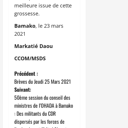
meilleure issue de cette
grossesse.
Bamako
, le 23 mars
2021
Markatié Daou
CCOM/MSDS
N
Précédent :
Brèves du Jeudi 25 Mars 2021
a
Suivant:
v
50ème session du conseil des
ministres de l’OHADA à Bamako
i
: Des militants du CDR
g
dispersés par les forces de