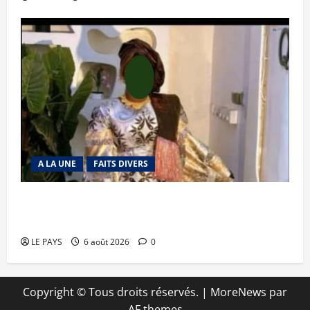
A LA UNE
FAITS DIVERS
Kalaban-Coro : ‘’ZA’’ tuée puis découpée par son
mari
LE PAYS
6 août 2026
0
Copyright © Tous droits réservés.
|
MoreNews
par
AF themes