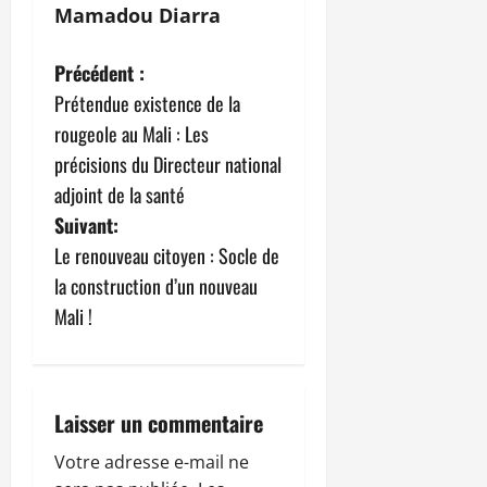
Mamadou Diarra
N
Précédent :
Prétendue existence de la
a
rougeole au Mali : Les
v
précisions du Directeur national
adjoint de la santé
i
Suivant:
g
Le renouveau citoyen : Socle de
la construction d’un nouveau
a
Mali !
t
i
Laisser un commentaire
o
Votre adresse e-mail ne