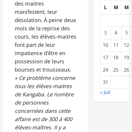
des maitres
L
M
M
manifestent, leur
désolation. À peine deux
mois de la reprise des
3
4
5
cours, les élèves-maitres
font part de leur
10
11
12
impatience d’être en
17
18
19
possession de leurs
bourses et trousseaux.
24
25
26
« Ce problème concerne
31
tous les élèves-maitres
« Juil
de Kangaba. Le nombre
de personnes
concernées dans cette
affaire est de 300 à 400
élèves-maîtres. Il y a