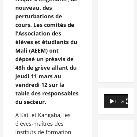
PEOPLE
nouveau, des
Editorial
perturbations de
cours. Les comités de
SCIENCES &
l’Association des
TECH
élèves et étudiants du
Mali (AEEM) ont
Nécrologie
déposé un préavis de
TRIBUNE
48h de grève allant du
jeudi 11 mars au
vendredi 12 sur la
table des responsables
Lecteur
du secteur.
00:00
29:21
vidéo
A Kati et Kangaba, les
élèves-maîtres des
instituts de formation