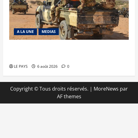
A LA UNE
MEDIAS
Tessalit et Tabrichat : La coalition JNIM/FLA
mise en déroute
LE PAYS
6 août 2026
0
Copyright © Tous droits réservés.
|
MoreNews
par
AF themes