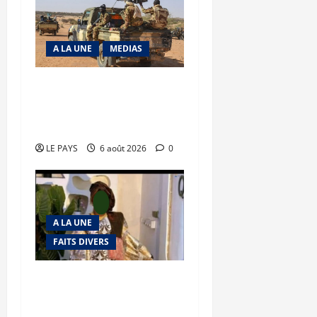
A LA UNE
MEDIAS
Tessalit et Tabrichat : La
coalition JNIM/FLA mise
en déroute
LE PAYS
6 août 2026
0
A LA UNE
FAITS DIVERS
Kalaban-Coro : ‘’ZA’’ tuée
puis découpée par son