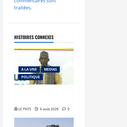
commentaires sont
traitées
.
HISTOIRES CONNEXES
A LA UNE
MEDIAS
POLITIQUE
Diplomatie : calme
précaire
LE PAYS
6 août 2026
0