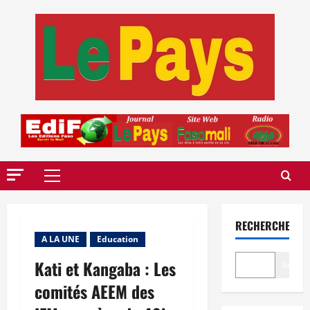
Aller
au
contenu
Menu
principal
RECHERCHER
A LA UNE
Education
Kati et Kangaba : Les
Recher
comités AEEM des