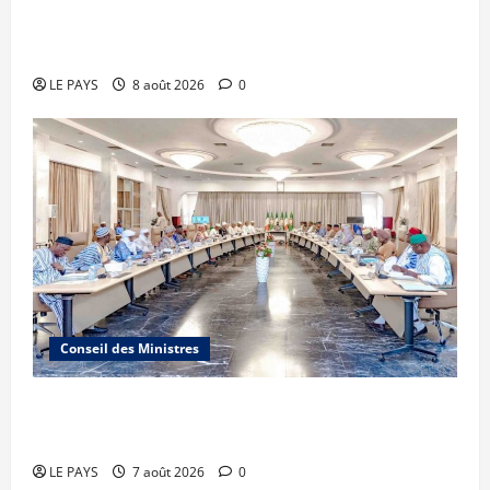
millions de FCFA à l’organisation de la Biennale
Sportive 2026
LE PAYS
8 août 2026
0
Conseil des Ministres
Communique du conseil des ministres du
vendredi 7 aout 2026 CM N°2026-31/SGG
LE PAYS
7 août 2026
0