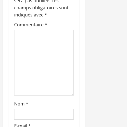
n
sera pas publiée.
Les
champs obligatoires sont
d
indiqués avec
*
’
Commentaire
*
a
r
t
i
c
l
Nom
*
e
E-mail
*