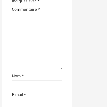
indiqués avec
*
’
Commentaire
*
a
r
t
i
c
l
Nom
*
e
E-mail
*