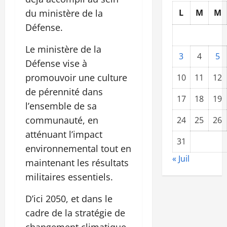
du ministère de la
L
M
M
Défense.
Le ministère de la
3
4
5
Défense vise à
promouvoir une culture
10
11
12
de pérennité dans
17
18
19
l’ensemble de sa
communauté, en
24
25
26
atténuant l’impact
31
environnemental tout en
« Juil
maintenant les résultats
militaires essentiels.
D’ici 2050, et dans le
cadre de la stratégie de
changement climatique