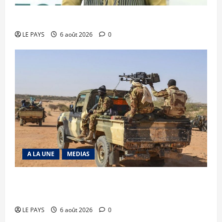
Diplomatie : calme précaire
LE PAYS
6 août 2026
0
A LA UNE
MEDIAS
Tessalit et Tabrichat : La coalition JNIM/FLA
mise en déroute
LE PAYS
6 août 2026
0