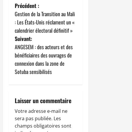
N
Précédent :
Gestion de la Transition au Mali
a
: Les États-Unis réclament un «
v
calendrier électoral définitif »
Suivant:
i
ANGESEM : des acteurs et des
g
bénéficiaires des ouvrages de
connexion dans la zone de
a
Sotuba sensibilisés
t
i
Laisser un commentaire
o
Votre adresse e-mail ne
n
sera pas publiée.
Les
champs obligatoires sont
d