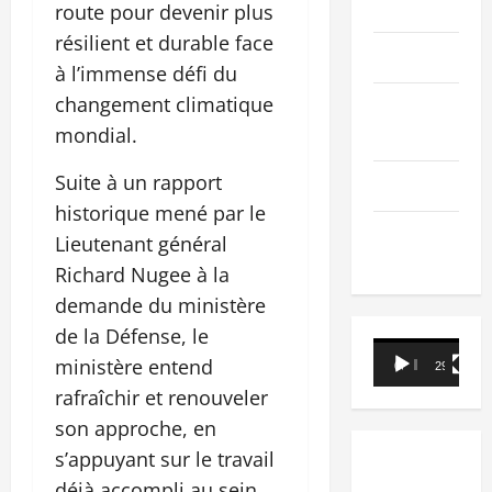
PEOPLE
route pour devenir plus
résilient et durable face
Editorial
à l’immense défi du
changement climatique
SCIENCES &
mondial.
TECH
Suite à un rapport
Nécrologie
historique mené par le
TRIBUNE
Lieutenant général
Richard Nugee à la
demande du ministère
de la Défense, le
Lecteur
ministère entend
00:00
29:21
vidéo
rafraîchir et renouveler
son approche, en
s’appuyant sur le travail
déjà accompli au sein