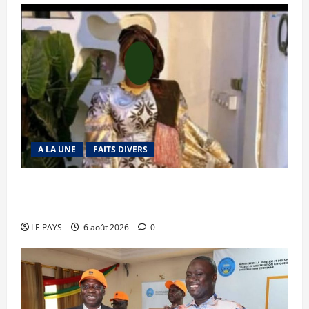
A LA UNE
FAITS DIVERS
Kalaban-Coro : ‘’ZA’’ tuée puis découpée par son
mari
LE PAYS
6 août 2026
0