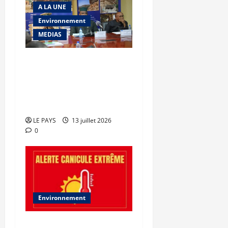
A LA UNE
Environnement
MEDIAS
Falaises de Bandiagara :
le Mali lance un projet de
préservation face aux
changements climatiques
LE PAYS
13 juillet 2026
0
Environnement
Canicule : Risque élevé