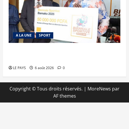
A LA UNE
SPORT
Retour de la biennale sportive : Orange Mali
apporte un soutien de 50 millions FCFA
LE PAYS
6 août 2026
0
Copyright © Tous droits réservés.
|
MoreNews
par
AF themes