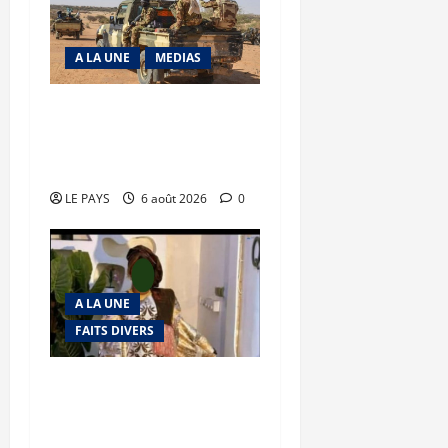
A LA UNE
MEDIAS
Tessalit et Tabrichat : La
coalition JNIM/FLA mise
en déroute
LE PAYS
6 août 2026
0
A LA UNE
FAITS DIVERS
Kalaban-Coro : ‘’ZA’’ tuée
puis découpée par son
mari