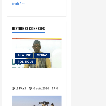
traitées
.
HISTOIRES CONNEXES
A LA UNE
MEDIAS
POLITIQUE
Diplomatie : calme
précaire
LE PAYS
6 août 2026
0