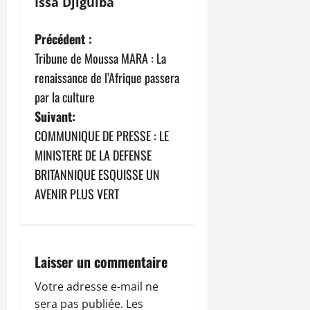
Issa Djiguiba
N
Précédent :
Tribune de Moussa MARA : La
a
renaissance de l’Afrique passera
v
par la culture
Suivant:
i
COMMUNIQUE DE PRESSE : LE
g
MINISTERE DE LA DEFENSE
BRITANNIQUE ESQUISSE UN
a
AVENIR PLUS VERT
t
i
Laisser un commentaire
o
Votre adresse e-mail ne
n
sera pas publiée.
Les