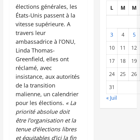
élections générales, les
L
M
M
États-Unis passent à la
vitesse supérieure. A
travers leur
3
4
5
ambassadrice à l’ONU,
10
11
12
Linda Thomas-
Greenfield, elles ont
17
18
19
réclamé, avec
24
25
26
insistance, aux autorités
de la transition
31
malienne, un calendrier
« Juil
pour les élections.
« La
priorité absolue doit
être l’organisation et la
tenue d’élections libres
et équitables d’ici la fin