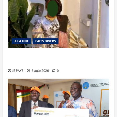
A LA UNE
FAITS DIVERS
Kalaban-Coro : ‘’ZA’’ tuée puis découpée par son
mari
LE PAYS
6 août 2026
0