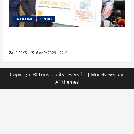
A LA UNE
SPORT
Retour de la biennale sportive : Orange Mali
apporte un soutien de 50 millions FCFA
LE PAYS
6 août 2026
0
Copyright © Tous droits réservés.
|
MoreNews
par
AF themes