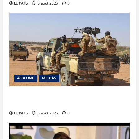
LE PAYS
6 août 2026
0
A LA UNE
MEDIAS
Tessalit et Tabrichat : La coalition JNIM/FLA
mise en déroute
LE PAYS
6 août 2026
0