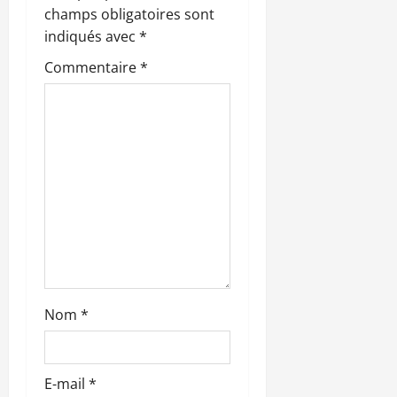
champs obligatoires sont
d
indiqués avec
*
’
Commentaire
*
a
r
t
i
c
l
Nom
*
e
E-mail
*