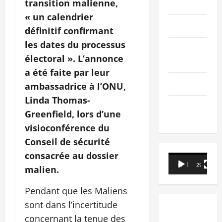
transition malienne,
PEOPLE
« un calendrier
Editorial
définitif confirmant
les dates du processus
SCIENCES &
électoral ». L’annonce
TECH
a été faite par leur
Nécrologie
ambassadrice à l’ONU,
Linda Thomas-
TRIBUNE
Greenfield, lors d’une
visioconférence du
Conseil de sécurité
consacrée au dossier
Lecteur
00:00
29:21
malien.
vidéo
Pendant que les Maliens
sont dans l’incertitude
concernant la tenue des