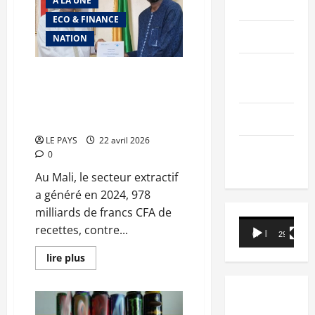
A LA UNE
de
PEOPLE
la
ECO & FINANCE
viande
:
Editorial
NATION
le
gouvernement
multiplie
SCIENCES &
les
Recettes dans le secteur
rencontres
TECH
extractif : 978 milliards de F
avec
les
CFA en 2024 contre 640
acteurs
Nécrologie
milliards en 2023
LE PAYS
22 avril 2026
TRIBUNE
0
Au Mali, le secteur extractif
a généré en 2024, 978
milliards de francs CFA de
Lecteur
recettes, contre...
00:00
29:21
vidéo
En
lire plus
savoir
plus
sur
Recettes
dans