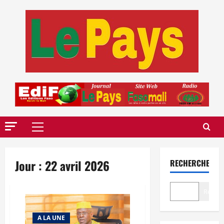
Aller
au
contenu
Menu
principal
Jour :
22 avril 2026
RECHERCHER
Recher
A LA UNE