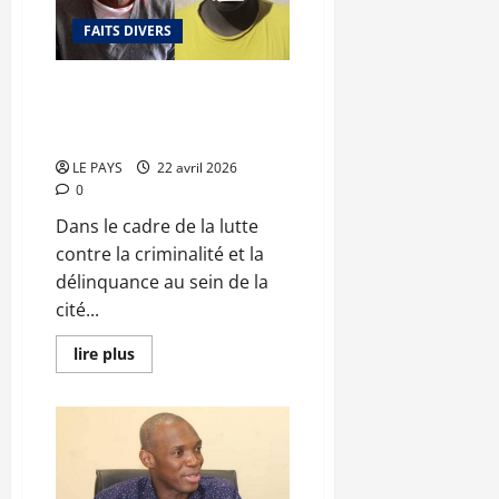
:
un
FAITS DIVERS
héritage
préservé
Yirimadio : deux individus
arrêtés pour falsification des
documents administratifs
LE PAYS
22 avril 2026
0
Dans le cadre de la lutte
contre la criminalité et la
délinquance au sein de la
cité...
En
lire plus
savoir
plus
sur
Yirimadio
:
deux
individus
arrêtés
pour