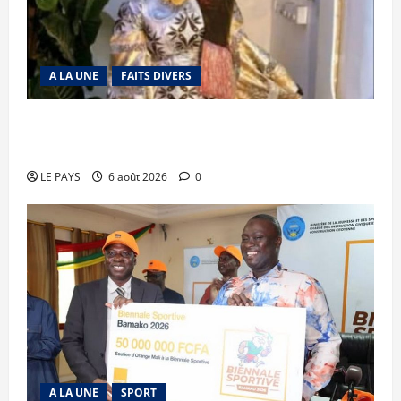
A LA UNE
FAITS DIVERS
Kalaban-Coro : ‘’ZA’’ tuée puis découpée par son
mari
LE PAYS
6 août 2026
0
A LA UNE
SPORT