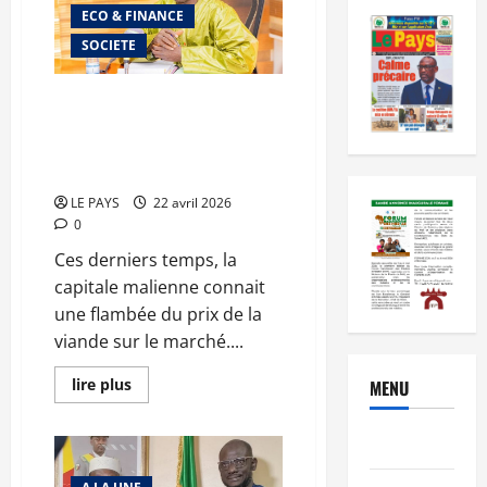
ECO & FINANCE
SOCIETE
Augmentation du prix de la
viande : le gouvernement
multiplie les rencontres avec
les acteurs
LE PAYS
22 avril 2026
0
Ces derniers temps, la
capitale malienne connait
une flambée du prix de la
viande sur le marché....
En
lire plus
MENU
savoir
plus
sur
Brèves
Augmentation
du
prix