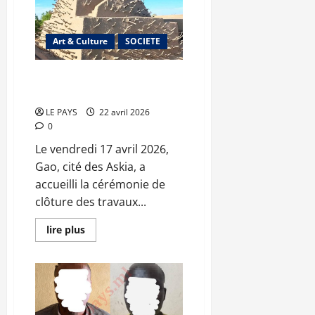
Coro
et
environs
:
Art & Culture
SOCIETE
Le
FOSC-
MALI
félicite
Réhabilitation du Tombeau des
le
Askia : un héritage préservé
Commissaire
Idrissa
LE PAYS
22 avril 2026
GUINDO
0
Le vendredi 17 avril 2026,
Gao, cité des Askia, a
accueilli la cérémonie de
clôture des travaux...
En
lire plus
savoir
plus
sur
Réhabilitation
du
Tombeau
des
Askia