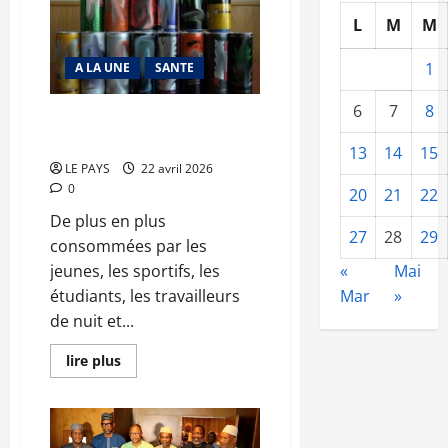
le
secteur
L
M
M
extractif
:
978
1
A LA UNE
SANTE
milliards
de
F
6
7
8
CFA
Les boissons énergisantes : les
en
effets sur la santé
2024
13
14
15
contre
LE PAYS
22 avril 2026
640
milliards
0
20
21
22
en
2023
De plus en plus
27
28
29
consommées par les
jeunes, les sportifs, les
«
Mai
étudiants, les travailleurs
Mar
»
de nuit et...
En
lire plus
savoir
plus
sur
Les
boissons
énergisantes