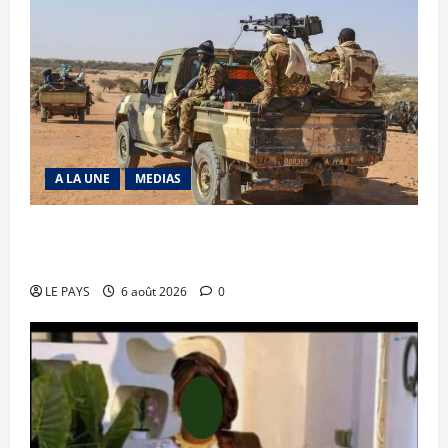
A LA UNE
MEDIAS
Tessalit et Tabrichat : La coalition JNIM/FLA
mise en déroute
LE PAYS
6 août 2026
0