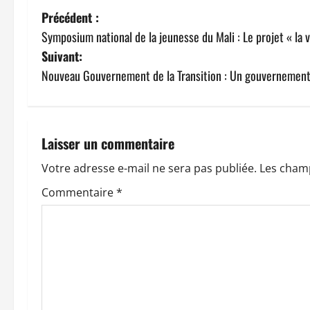
N
Précédent :
Symposium national de la jeunesse du Mali : Le projet « la v
a
Suivant:
v
Nouveau Gouvernement de la Transition : Un gouvernement 
i
g
Laisser un commentaire
a
Votre adresse e-mail ne sera pas publiée.
Les champ
t
Commentaire
*
i
o
n