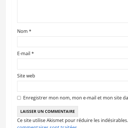
d
’
a
Nom
*
r
t
E-mail
*
i
c
Site web
l
e
Enregistrer mon nom, mon e-mail et mon site d
Ce site utilise Akismet pour réduire les indésirables
commentaires sont traitées
.