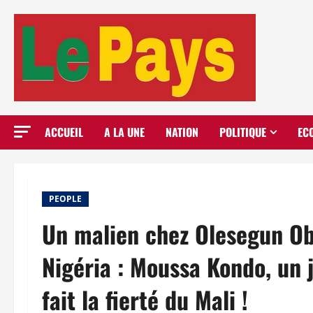
Aller
au
contenu
ACCUEIL
A LA UNE
NATION
POLITIQUE
EC
PEOPLE
Un malien chez Olesegun Ob
Nigéria : Moussa Kondo, un 
fait la fierté du Mali !