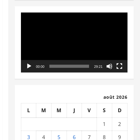
Lecteur
vidéo
00:00
29:21
août 2026
L
M
M
J
V
S
D
1
2
3
4
5
6
7
8
9