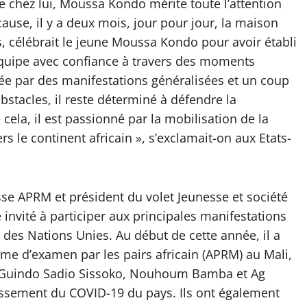
e chez lui, Moussa Kondo mérite toute l’attention
ause, il y a deux mois, jour pour jour, la maison
s, célébrait le jeune Moussa Kondo pour avoir établi
équipe avec confiance à travers des moments
rquée par des manifestations généralisées et un coup
obstacles, il reste déterminé à défendre la
e cela, il est passionné par la mobilisation de la
s le continent africain », s’exclamait-on aux Etats-
se APRM et président du volet Jeunesse et société
 invité à participer aux principales manifestations
 des Nations Unies. Au début de cette année, il a
me d’examen par les pairs africain (APRM) au Mali,
s Guindo Sadio Sissoko, Nouhoum Bamba et Ag
issement du COVID-19 du pays. Ils ont également