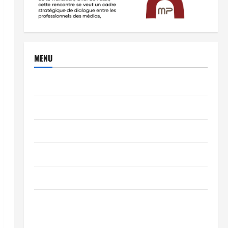
MENU
Brèves
PEOPLE
Editorial
SCIENCES & TECH
Nécrologie
TRIBUNE