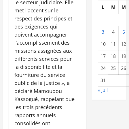
le secteur judiciaire. Elle
L
M
M
met l’accent sur le
respect des principes et
des exigences qui
3
4
5
doivent accompagner
l’accomplissement des
10
11
12
missions assignées aux
17
18
19
différents services pour
la disponibilité et la
24
25
26
fourniture du service
31
public de la justice », a
« Juil
déclaré Mamoudou
Kassogué, rappelant que
les trois précédents
rapports annuels
consolidés ont