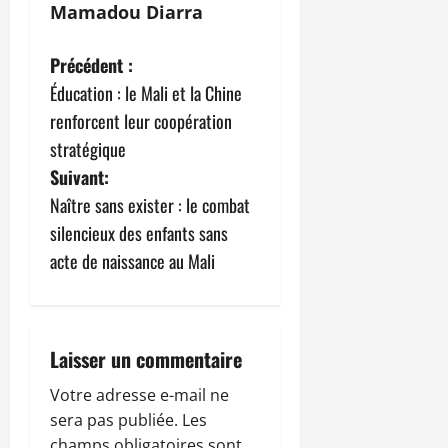
Mamadou Diarra
N
Précédent :
Éducation : le Mali et la Chine
a
renforcent leur coopération
v
stratégique
Suivant:
i
Naître sans exister : le combat
g
silencieux des enfants sans
acte de naissance au Mali
a
t
i
Laisser un commentaire
o
Votre adresse e-mail ne
sera pas publiée.
Les
champs obligatoires sont