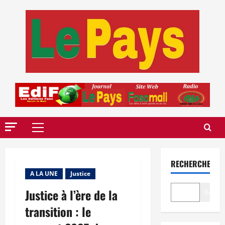
Aller
au
contenu
Menu
principal
RECHERCHER
A LA UNE
Justice
Justice à l’ère de la
Recher
transition : le