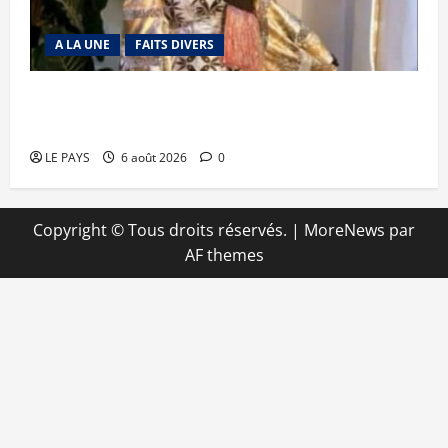
A LA UNE
FAITS DIVERS
Kalaban-Coro : ‘’ZA’’ tuée puis découpée par son
mari
LE PAYS
6 août 2026
0
Copyright © Tous droits réservés.
|
MoreNews
par
AF themes