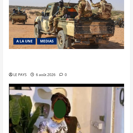
A LA UNE
MEDIAS
Tessalit et Tabrichat : La coalition JNIM/FLA
mise en déroute
LE PAYS
6 août 2026
0