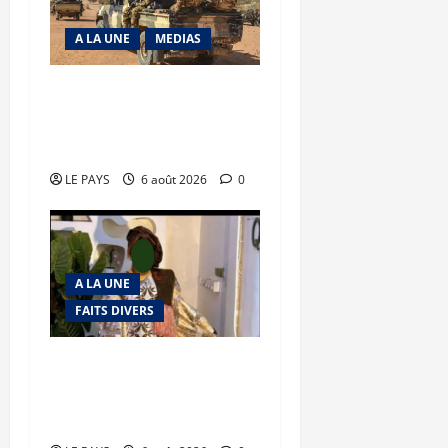
A LA UNE
MEDIAS
Tessalit et Tabrichat : La
coalition JNIM/FLA mise
en déroute
LE PAYS
6 août 2026
0
A LA UNE
FAITS DIVERS
Kalaban-Coro : ‘’ZA’’ tuée
puis découpée par son
mari