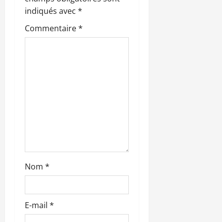
n
indiqués avec
*
d
Commentaire
*
’
a
r
t
i
c
l
Nom
*
e
E-mail
*