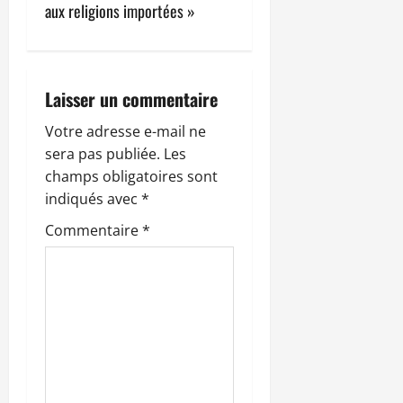
t
aux religions importées »
i
o
Laisser un commentaire
n
Votre adresse e-mail ne
sera pas publiée.
Les
d
champs obligatoires sont
’
indiqués avec
*
Commentaire
*
a
r
t
i
c