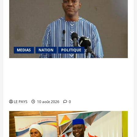
MEDIAS
NATION
POLITIQUE
Abdoulaye Maïga, Premier Ministre : « Notre
priorité sera désormais d’intensifier la
transformation structurelle de notre
économie »
LE PAYS
10 août 2026
0