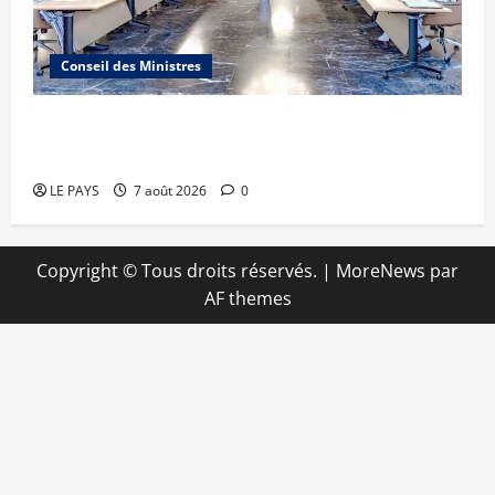
Conseil des Ministres
Communique du conseil des ministres du
vendredi 7 aout 2026 CM N°2026-31/SGG
LE PAYS
7 août 2026
0
Copyright © Tous droits réservés.
|
MoreNews
par
AF themes