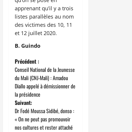
apprenant qu’il y a trois
listes parallèles au nom
des victimes des 10, 11
et 12 juillet 2020.
B. Guindo
N
Précédent :
Conseil National de la Jeunesse
a
du Mali (CNJ-Mali) : Amadou
v
Diallo appelé à démissionner de
la présidence
i
Suivant:
g
Dr Fodé Moussa Sidibé, donso :
« On ne peut pas promouvoir
a
nos cultures et rester attaché