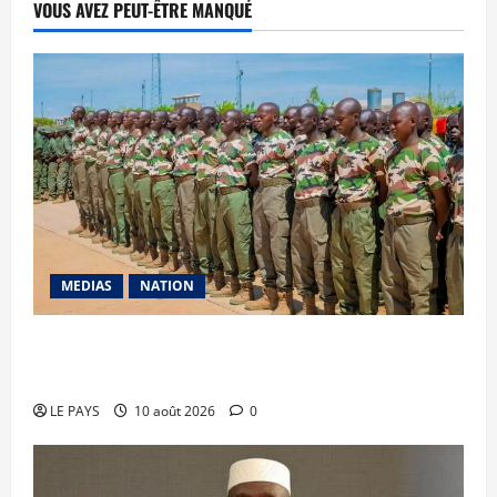
VOUS AVEZ PEUT-ÊTRE MANQUÉ
MEDIAS
NATION
DDR-I : 254 anciens combattants regagnent les
forces républicaines
LE PAYS
10 août 2026
0