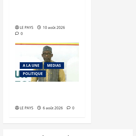
transformation
structurelle de notre
économie »
LE PAYS
10 août 2026
0
A LA UNE
MEDIAS
POLITIQUE
Diplomatie : calme
précaire
LE PAYS
6 août 2026
0