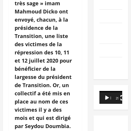
PEOPLE
très sage » imam
Mahmoud Dicko ont
Editorial
envoyé, chacun, à la
présidence de la
SCIENCES &
Transition, une liste
TECH
des victimes de la
Nécrologie
répression des 10, 11
et 12 juillet 2020 pour
TRIBUNE
bénéficier de la
largesse du président
de Transition. Or, un
collectif a été mis en
Lecteur
00:00
29:21
place au nom de ces
vidéo
victimes il y a des
mois et qui est dirigé
par Seydou Doumbia.