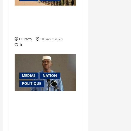
DDR-I : 254 anciens
combattants regagnent
les forces républicaines
LE PAYS
10 août 2026
0
MEDIAS
NATION
POLITIQUE
Abdoulaye Maïga,
Premier Ministre
: « Notre priorité sera
désormais d’intensifier la