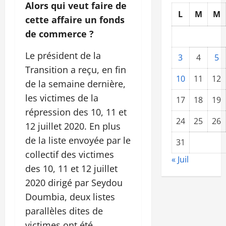
Alors qui veut faire de
L
M
M
cette affaire un fonds
de commerce ?
Le président de la
3
4
5
Transition a reçu, en fin
10
11
12
de la semaine dernière,
les victimes de la
17
18
19
répression des 10, 11 et
24
25
26
12 juillet 2020. En plus
de la liste envoyée par le
31
collectif des victimes
« Juil
des 10, 11 et 12 juillet
2020 dirigé par Seydou
Doumbia, deux listes
parallèles dites de
victimes ont été