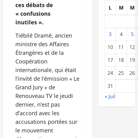
ces débats de
L
M
M
« confusions
inutiles ».
3
4
5
Tiébilé Dramé, ancien
ministre des Affaires
10
11
12
Étrangères et de la
17
18
19
Coopération
internationale, qui était
24
25
26
l’invité de l’émission « Le
31
Grand Jury » de
Renouveau TV le jeudi
« Juil
dernier, n’est pas
d’accord avec les
accusations portées sur
le mouvement