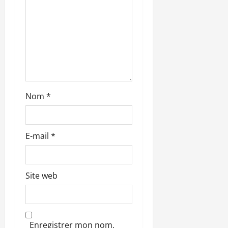
t
i
c
l
Nom
*
e
E-mail
*
Site web
Enregistrer mon nom,