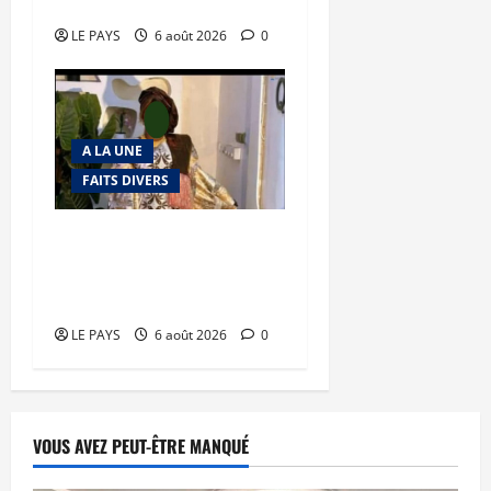
en déroute
LE PAYS
6 août 2026
0
A LA UNE
FAITS DIVERS
Kalaban-Coro : ‘’ZA’’ tuée
puis découpée par son
mari
LE PAYS
6 août 2026
0
VOUS AVEZ PEUT-ÊTRE MANQUÉ