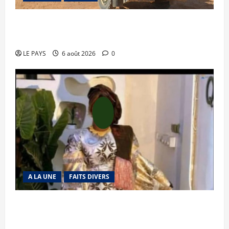
Tessalit et Tabrichat : La coalition JNIM/FLA
mise en déroute
LE PAYS
6 août 2026
0
A LA UNE
FAITS DIVERS
Kalaban-Coro : ‘’ZA’’ tuée puis découpée par son
mari