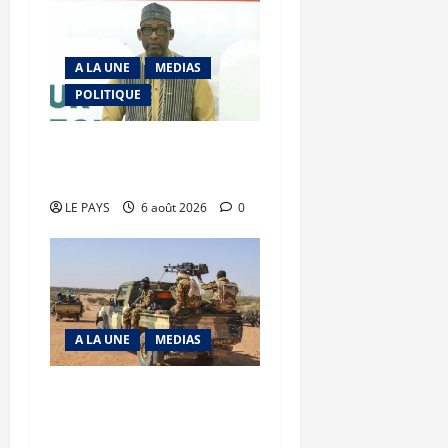
A LA UNE
MEDIAS
POLITIQUE
Diplomatie : calme
précaire
LE PAYS
6 août 2026
0
A LA UNE
MEDIAS
Tessalit et Tabrichat : La
coalition JNIM/FLA mise