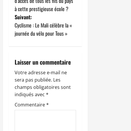
d’accès de tous les fils du pays
i
à cette prestigieuse école ?
g
Suivant:
Cyclisme : Le Mali célèbre la «
a
journée du vélo pour Tous »
t
i
Laisser un commentaire
o
Votre adresse e-mail ne
n
sera pas publiée.
Les
champs obligatoires sont
d
indiqués avec
*
’
Commentaire
*
a
r