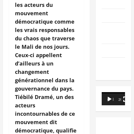
PEOPLE
les acteurs du
mouvement
Editorial
démocratique comme
SCIENCES &
les vrais responsables
TECH
du chaos que traverse
le Mali de nos jours.
Nécrologie
Ceux-ci appellent
d’ailleurs à un
TRIBUNE
changement
générationnel dans la
gouvernance du pays.
Lecteur
Tiébilé Dramé, un des
00:00
29:21
vidéo
acteurs
incontournables de ce
mouvement dit
démocratique, qualifie