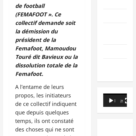
PEOPLE
de football
(FEMAFOOT ». Ce
Editorial
collectif demande soit
SCIENCES &
la démission du
TECH
président de la
Femafoot, Mamoudou
Nécrologie
Touré dit Bavieux ou la
dissolution totale de la
TRIBUNE
Femafoot.
A l’entame de leurs
propos, les initiateurs
Lecteur
00:00
29:21
de ce collectif indiquent
vidéo
que depuis quelques
temps, ils ont constaté
des choses qui ne sont