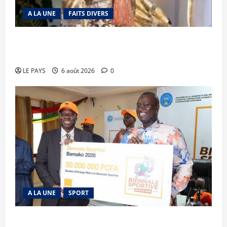
A LA UNE
FAITS DIVERS
Kalaban-Coro : ‘’ZA’’ tuée puis découpée par son
mari
LE PAYS
6 août 2026
0
A LA UNE
SPORT
Retour de la biennale sportive : Orange Mali