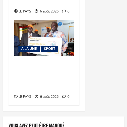
en déroute
LE PAYS
6 août 2026
0
A LA UNE
SPORT
Retour de la biennale
sportive : Orange Mali
apporte un soutien de 50
millions FCFA
LE PAYS
6 août 2026
0
VOUS AVEZ PEUT-ÊTRE MANQUÉ