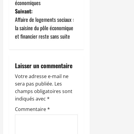
i
économiques
g
Suivant:
Affaire de logements sociaux :
a
la saisine du pôle économique
t
et financier reste sans suite
i
o
Laisser un commentaire
n
Votre adresse e-mail ne
sera pas publiée.
Les
d
champs obligatoires sont
’
indiqués avec
*
Commentaire
*
a
r