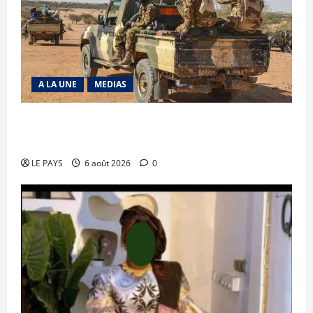
A LA UNE
MEDIAS
Tessalit et Tabrichat : La coalition JNIM/FLA
mise en déroute
LE PAYS
6 août 2026
0