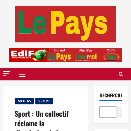
Aller
au
contenu
Menu
principal
RECHERCHER
MEDIAS
SPORT
Sport : Un collectif
Recher
réclame la