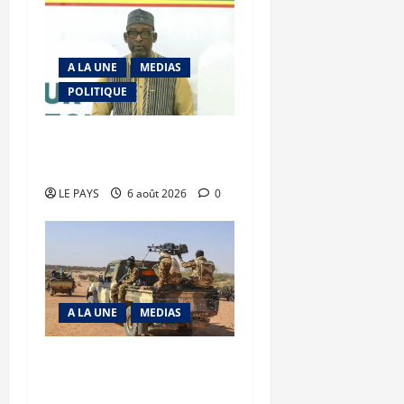
A LA UNE
MEDIAS
POLITIQUE
Diplomatie : calme
précaire
LE PAYS
6 août 2026
0
A LA UNE
MEDIAS
Tessalit et Tabrichat : La
coalition JNIM/FLA mise