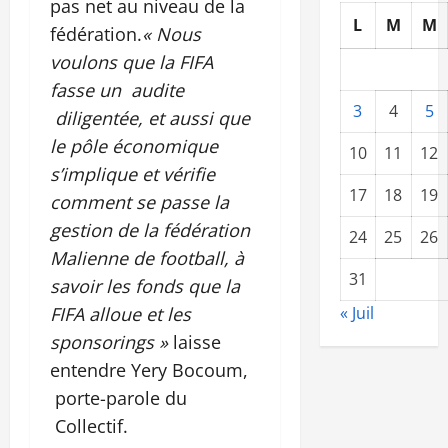
pas net au niveau de la
L
M
M
fédération.
« Nous
voulons que la FIFA
fasse un audite
3
4
5
diligentée, et aussi que
le pôle économique
10
11
12
s’implique et vérifie
17
18
19
comment se passe la
gestion de la fédération
24
25
26
Malienne de football, à
31
savoir les fonds que la
FIFA alloue et les
« Juil
sponsorings »
laisse
entendre Yery Bocoum,
porte-parole du
Collectif.