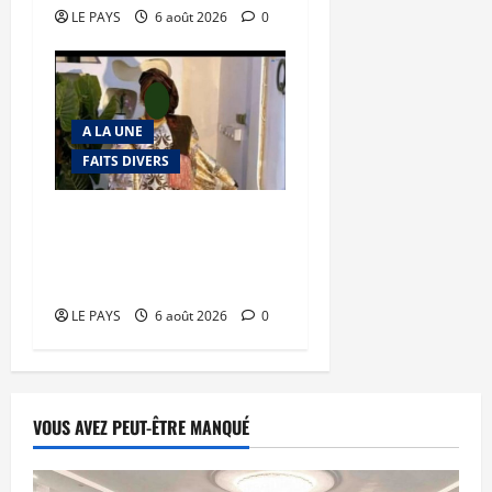
LE PAYS
6 août 2026
0
A LA UNE
FAITS DIVERS
Kalaban-Coro : ‘’ZA’’ tuée
puis découpée par son
mari
LE PAYS
6 août 2026
0
VOUS AVEZ PEUT-ÊTRE MANQUÉ