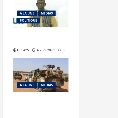
A LA UNE
MEDIAS
POLITIQUE
Diplomatie : calme
précaire
LE PAYS
6 août 2026
0
A LA UNE
MEDIAS
Tessalit et Tabrichat : La
coalition JNIM/FLA mise
en déroute