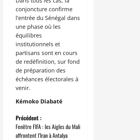
Dans tous les cas, la
conjoncture confirme
l’entrée du Sénégal dans
une phase où les
équilibres
institutionnels et
partisans sont en cours
de redéfinition, sur fond
de préparation des
échéances électorales à
venir.
Kémoko Diabaté
N
Précédent :
Fenêtre FIFA : les Aigles du Mali
a
affrontent l’Iran à Antalya