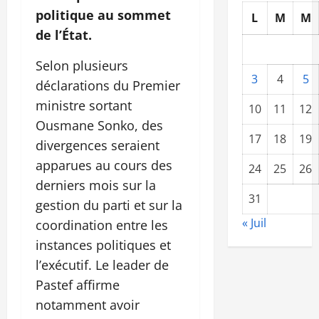
politique au sommet
L
M
M
de l’État.
Selon plusieurs
3
4
5
déclarations du Premier
ministre sortant
10
11
12
Ousmane Sonko, des
17
18
19
divergences seraient
apparues au cours des
24
25
26
derniers mois sur la
31
gestion du parti et sur la
« Juil
coordination entre les
instances politiques et
l’exécutif. Le leader de
Pastef affirme
notamment avoir