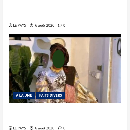
Tessalit et Tabrichat : La coalition JNIM/FLA
mise en déroute
LE PAYS
6 août 2026
0
A LA UNE
FAITS DIVERS
Kalaban-Coro : ‘’ZA’’ tuée puis découpée par son
mari
LE PAYS
6 août 2026
0