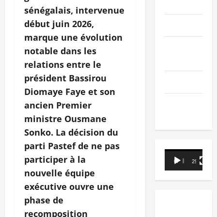
PEOPLE
sénégalais, intervenue
début juin 2026,
Editorial
marque une évolution
SCIENCES &
notable dans les
TECH
relations entre le
président Bassirou
Nécrologie
Diomaye Faye et son
TRIBUNE
ancien Premier
ministre Ousmane
Sonko. La décision du
parti Pastef de ne pas
Lecteur
participer à la
00:00
29:21
vidéo
nouvelle équipe
exécutive ouvre une
phase de
recomposition