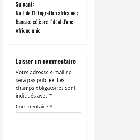
v
Suivant:
Nuit de l’Intégration africaine :
i
Bamako célèbre l’idéal d’une
g
Afrique unie
a
t
Laisser un commentaire
i
Votre adresse e-mail ne
sera pas publiée.
Les
o
champs obligatoires sont
n
indiqués avec
*
Commentaire
*
d
’
a