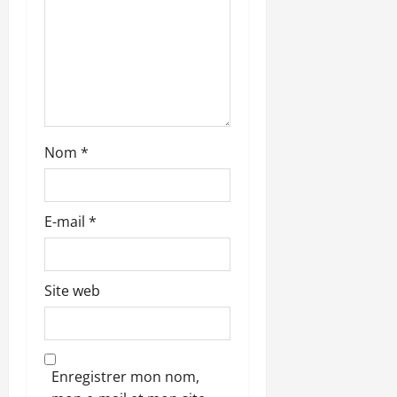
r
t
i
c
Nom
*
l
e
E-mail
*
Site web
Enregistrer mon nom,