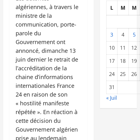
algériennes, à travers le
L
M
M
ministre de la
communication, porte-
parole du
3
4
5
Gouvernement ont
10
11
12
annoncé, dimanche 13
juin dernier le retrait de
17
18
19
l’accréditation de la
24
25
26
chaine d’informations
internationales France
31
24 en raison de son
« Juil
« hostilité manifeste
répétée ». En réaction à
cette décision du
Gouvernement algérien
prise au lendemain