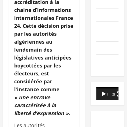
PEOPLE
accréditation à la
chaine d’informations
Editorial
internationales France
24. Cette décision prise
SCIENCES &
par les autorités
TECH
algériennes au
Nécrologie
lendemain des
législatives anticipées
TRIBUNE
boycottées par les
électeurs, est
considérée par
l’instance comme
Lecteur
00:00
29:21
« une entrave
vidéo
caractérisée à la
liberté d’expression ».
Les autorités