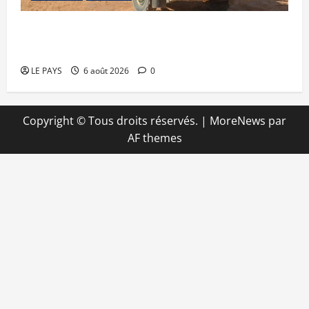
Tessalit et Tabrichat : La coalition JNIM/FLA
mise en déroute
LE PAYS
6 août 2026
0
Copyright © Tous droits réservés.
|
MoreNews
par
AF themes