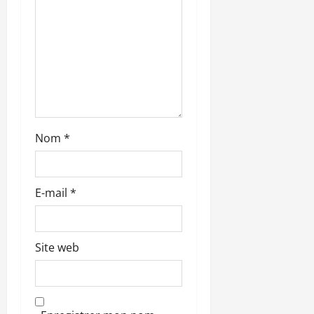
r
t
i
c
l
Nom
*
e
E-mail
*
Site web