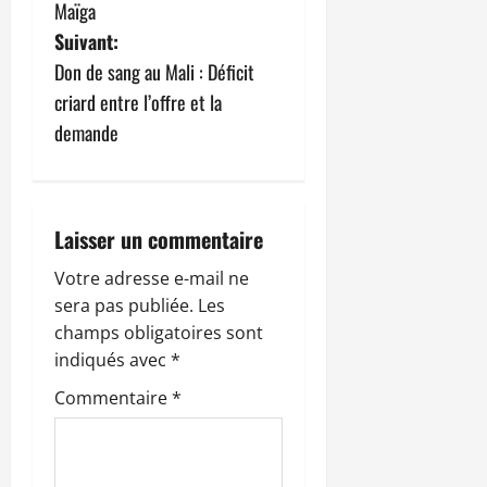
v
Maïga
Suivant:
i
Don de sang au Mali : Déficit
g
criard entre l’offre et la
demande
a
t
i
Laisser un commentaire
o
Votre adresse e-mail ne
sera pas publiée.
Les
n
champs obligatoires sont
indiqués avec
*
d
Commentaire
*
’
a