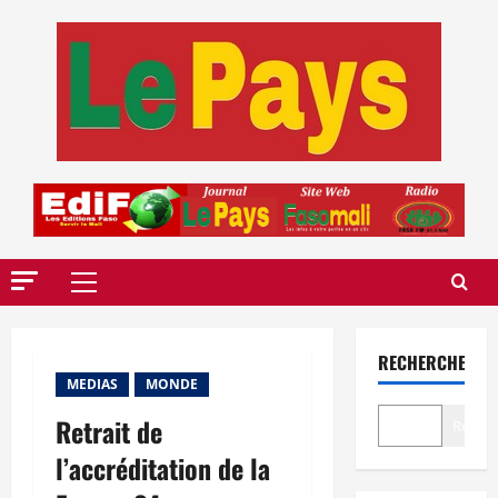
Aller
au
contenu
Menu
principal
RECHERCHER
MEDIAS
MONDE
Retrait de
Recher
l’accréditation de la