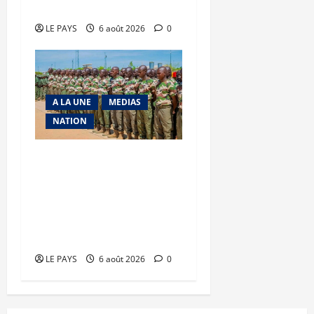
en déroute
LE PAYS
6 août 2026
0
A LA UNE
MEDIAS
NATION
Tombouctou-Taoudenni :
394 éléments du
processus DDRI
franchissent une nouvelle
étape
LE PAYS
6 août 2026
0