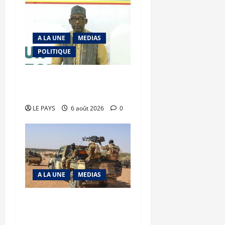
A LA UNE
MEDIAS
POLITIQUE
Diplomatie : calme
précaire
LE PAYS
6 août 2026
0
A LA UNE
MEDIAS
Tessalit et Tabrichat : La
coalition JNIM/FLA mise