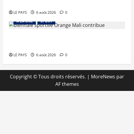
mari
LE PAYS
6 août 2026
0
A LA UNE
SPORT
Retour de la biennale sportive : Orange Mali
apporte un soutien de 50 millions FCFA
LE PAYS
6 août 2026
0
Copyright © Tous droits réservés.
|
MoreNews
par
AF themes