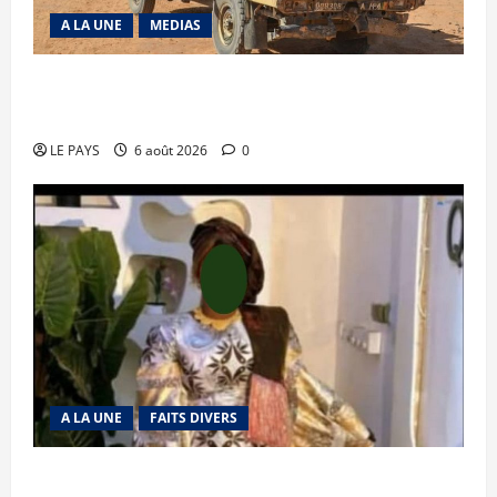
A LA UNE
MEDIAS
Tessalit et Tabrichat : La coalition JNIM/FLA
mise en déroute
LE PAYS
6 août 2026
0
A LA UNE
FAITS DIVERS
Kalaban-Coro : ‘’ZA’’ tuée puis découpée par son