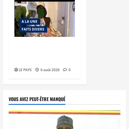
A LA UNE
FAITS DIVERS
Kalaban-Coro : ‘’ZA’’ tuée
puis découpée par son
mari
LE PAYS
6 août 2026
0
VOUS AVEZ PEUT-ÊTRE MANQUÉ