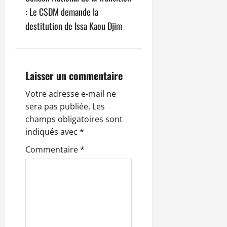
g
: Le CSDM demande la
a
destitution de Issa Kaou Djim
t
i
Laisser un commentaire
o
Votre adresse e-mail ne
n
sera pas publiée.
Les
champs obligatoires sont
d
indiqués avec
*
’
Commentaire
*
a
r
t