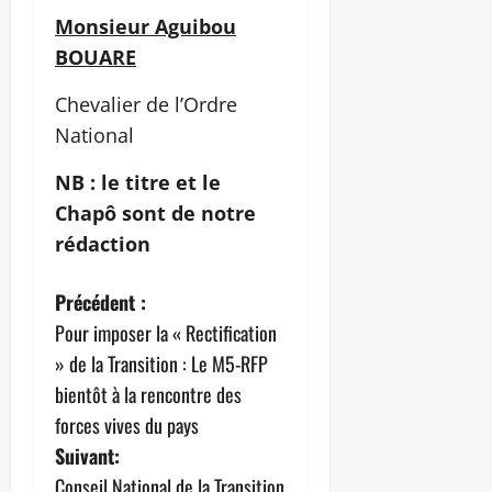
Monsieur Aguibou
BOUARE
Chevalier de l’Ordre
National
NB : le titre et le
Chapô sont de notre
rédaction
N
Précédent :
Pour imposer la « Rectification
a
» de la Transition : Le M5-RFP
v
bientôt à la rencontre des
forces vives du pays
i
Suivant:
Conseil National de la Transition