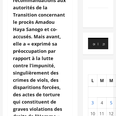
recommandations aux
Nécrologie
autorités de la
TRIBUNE
Transition concernant
le procès Amadou
Haya Sanogo et co-
accusés. Mais avant,
Lecteur
elle a « exprimé sa
00:00
29:21
vidéo
préoccupation par
rapport à la lutte
contre l’impunité,
singulièrement des
crimes de viols, des
L
M
M
disparitions forcées,
des actes de torture
qui constituent de
3
4
5
graves violations des
10
11
12