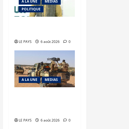
A LA UNE
MEDIAS
POLITIQUE
Diplomatie : calme
précaire
LE PAYS
6 août 2026
0
A LA UNE
MEDIAS
Tessalit et Tabrichat : La
coalition JNIM/FLA mise
en déroute
LE PAYS
6 août 2026
0