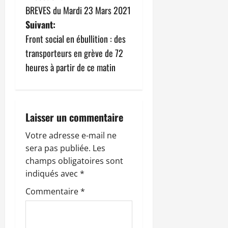
BREVES du Mardi 23 Mars 2021
a
Suivant:
v
Front social en ébullition : des
transporteurs en grève de 72
i
heures à partir de ce matin
g
a
Laisser un commentaire
t
Votre adresse e-mail ne
i
sera pas publiée.
Les
champs obligatoires sont
o
indiqués avec
*
n
Commentaire
*
d