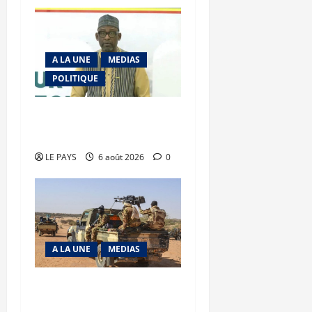
A LA UNE
MEDIAS
POLITIQUE
Diplomatie : calme
précaire
LE PAYS
6 août 2026
0
A LA UNE
MEDIAS
Tessalit et Tabrichat : La
coalition JNIM/FLA mise