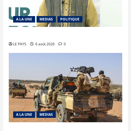
A LA UNE
MEDIAS
POLITIQUE
Diplomatie : calme précaire
LE PAYS
6 août 2026
0
A LA UNE
MEDIAS
Tessalit et Tabrichat : La coalition JNIM/FLA