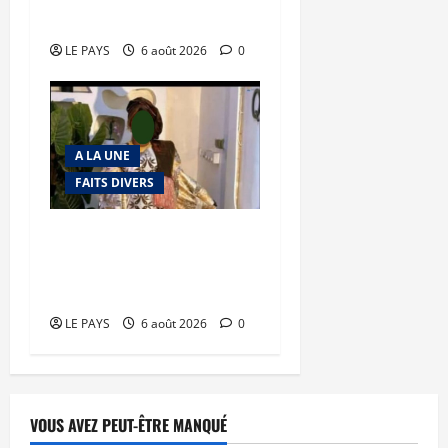
en déroute
LE PAYS
6 août 2026
0
A LA UNE
FAITS DIVERS
Kalaban-Coro : ‘’ZA’’ tuée
puis découpée par son
mari
LE PAYS
6 août 2026
0
VOUS AVEZ PEUT-ÊTRE MANQUÉ