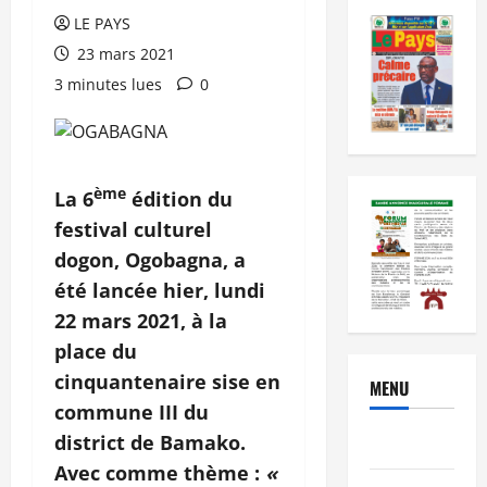
LE PAYS
23 mars 2021
3 minutes lues
0
ème
La 6
édition du
festival culturel
dogon, Ogobagna, a
été lancée hier, lundi
22 mars 2021, à la
place du
cinquantenaire sise en
MENU
commune III du
district de Bamako.
Brèves
Avec comme thème :
«