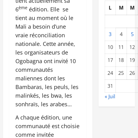
tient actuellement sa
L
M
M
ème
6
édition. Elle se
tient au moment où le
Mali a besoin d’une
3
4
5
vraie réconciliation
nationale. Cette année,
10
11
12
les organisateurs de
17
18
19
Ogobagna ont invité 10
communautés
24
25
26
maliennes dont les
31
Bambaras, les peuls, les
malinkés, les bwa, les
« Juil
sonhraïs, les arabes…
A chaque édition, une
communauté est choisie
comme invitée