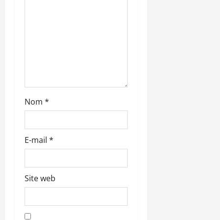
’
a
r
t
i
Nom
*
c
l
E-mail
*
e
Site web