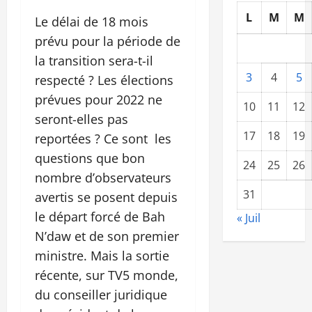
L
M
M
Le délai de 18 mois
prévu pour la période de
la transition sera-t-il
3
4
5
respecté ? Les élections
prévues pour 2022 ne
10
11
12
seront-elles pas
17
18
19
reportées ? Ce sont les
questions que bon
24
25
26
nombre d’observateurs
31
avertis se posent depuis
le départ forcé de Bah
« Juil
N’daw et de son premier
ministre. Mais la sortie
récente, sur TV5 monde,
du conseiller juridique