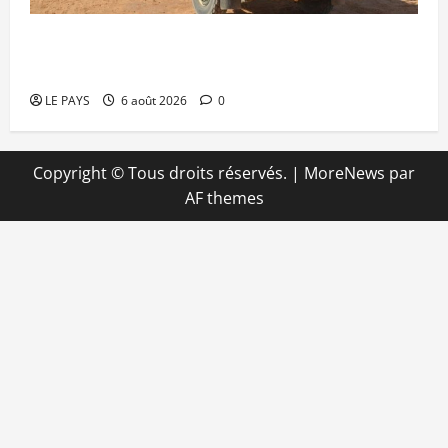
Tessalit et Tabrichat : La coalition JNIM/FLA
mise en déroute
LE PAYS
6 août 2026
0
Copyright © Tous droits réservés.
|
MoreNews
par
AF themes