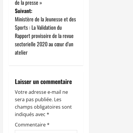
de la presse »
g
Suivant:
Ministère de la Jeunesse et des
a
Sports : La Validation du
t
Rapport provisoire de la revue
sectorielle 2020 au cœur d’un
i
atelier
o
n
Laisser un commentaire
d
Votre adresse e-mail ne
’
sera pas publiée.
Les
champs obligatoires sont
a
indiqués avec
*
r
Commentaire
*