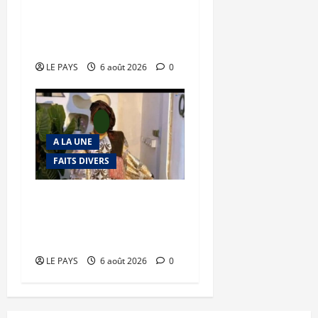
Tessalit et Tabrichat : La
coalition JNIM/FLA mise
en déroute
LE PAYS
6 août 2026
0
A LA UNE
FAITS DIVERS
Kalaban-Coro : ‘’ZA’’ tuée
puis découpée par son
mari
LE PAYS
6 août 2026
0