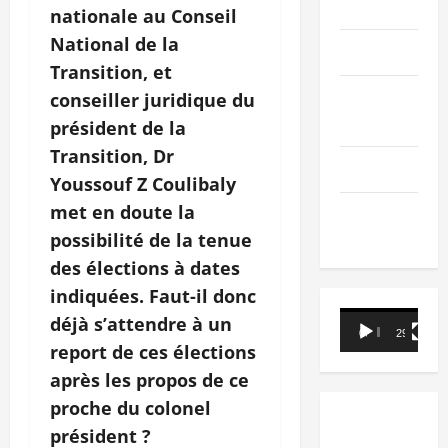
PEOPLE
nationale au Conseil
National de la
Editorial
Transition, et
SCIENCES &
conseiller juridique du
TECH
président de la
Transition, Dr
Nécrologie
Youssouf Z Coulibaly
met en doute la
TRIBUNE
possibilité de la tenue
des élections à dates
indiquées. Faut-il donc
Lecteur
déjà s’attendre à un
00:00
29:21
vidéo
report de ces élections
après les propos de ce
proche du colonel
président ?