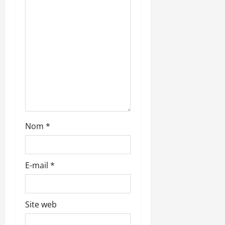
t
i
c
l
e
Nom
*
E-mail
*
Site web