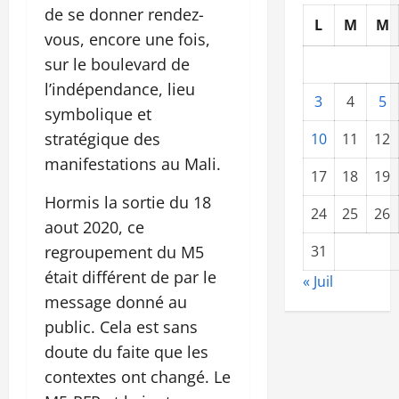
de se donner rendez-
L
M
M
vous, encore une fois,
sur le boulevard de
l’indépendance, lieu
3
4
5
symbolique et
stratégique des
10
11
12
manifestations au Mali.
17
18
19
Hormis la sortie du 18
24
25
26
aout 2020, ce
regroupement du M5
31
était différent de par le
« Juil
message donné au
public. Cela est sans
doute du faite que les
contextes ont changé. Le