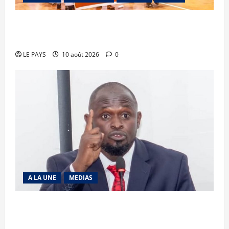
Biennale sportive Bamako 2026 : la jeunesse au
rendez-vous de la renaissance
LE PAYS
10 août 2026
0
A LA UNE
MEDIAS
« Kouma Ni Kewalé Kalanso » : une nouvelle
école de leadership pour transformer la parole