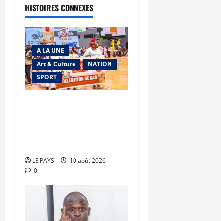
HISTOIRES CONNEXES
A LA UNE
Art & Culture
NATION
SPORT
Biennale sportive Bamako
2026 : la jeunesse au
rendez-vous de la
renaissance
LE PAYS
10 août 2026
0