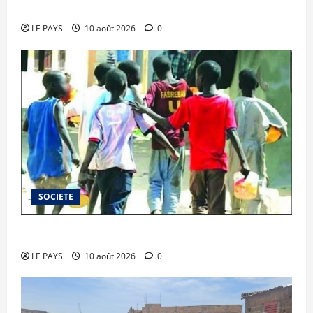
en action
LE PAYS
10 août 2026
0
SOCIETE
Bamako, le « business de la pitié »
LE PAYS
10 août 2026
0