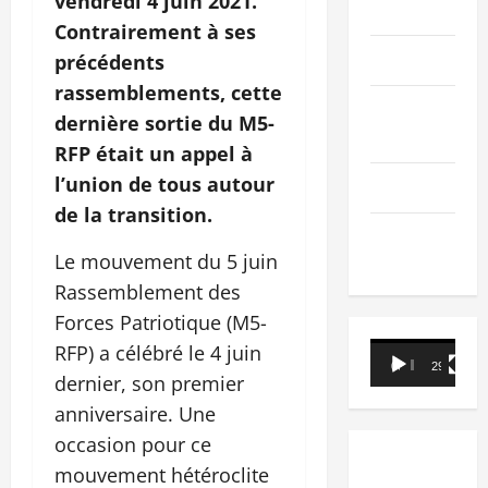
vendredi 4 juin 2021.
PEOPLE
Contrairement à ses
Editorial
précédents
rassemblements, cette
SCIENCES &
dernière sortie du M5-
TECH
RFP était un appel à
l’union de tous autour
Nécrologie
de la transition.
TRIBUNE
Le mouvement du 5 juin
Rassemblement des
Forces Patriotique (M5-
Lecteur
RFP) a célébré le 4 juin
00:00
29:21
vidéo
dernier, son premier
anniversaire. Une
occasion pour ce
mouvement hétéroclite