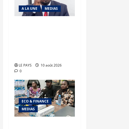
A LA UNE
MEDIAS
« Kouma Ni Kewalé
Kalanso » : une nouvelle
école de leadership pour
transformer la parole en
action
LE PAYS
10 août 2026
0
ECO & FINANCE
MEDIAS
Thé Idéal Plus : Une