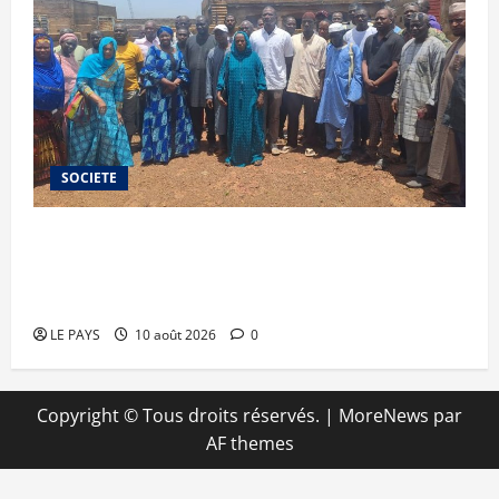
SOCIETE
Litige foncier opposant les occupants de
Sirakoro-Dounfing à la mairie de Kanbila : la
CAD-SD tient sa première AG
LE PAYS
10 août 2026
0
Copyright © Tous droits réservés.
|
MoreNews
par
AF themes