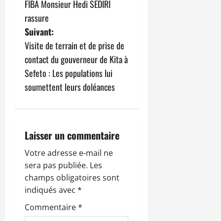
v
FIBA Monsieur Hedi SEDIRI
rassure
i
Suivant:
g
Visite de terrain et de prise de
contact du gouverneur de Kita à
a
Sefeto : Les populations lui
t
soumettent leurs doléances
i
o
Laisser un commentaire
n
Votre adresse e-mail ne
sera pas publiée.
Les
d
champs obligatoires sont
’
indiqués avec
*
Commentaire
*
a