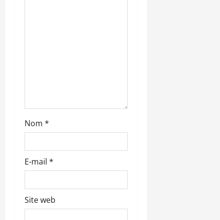
r
t
i
c
l
e
Nom
*
E-mail
*
Site web