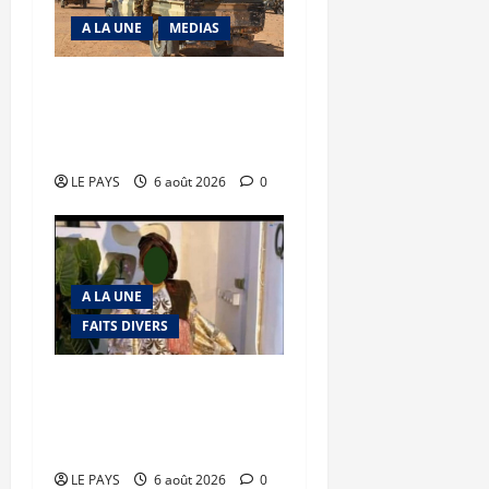
A LA UNE
MEDIAS
Tessalit et Tabrichat : La
coalition JNIM/FLA mise
en déroute
LE PAYS
6 août 2026
0
A LA UNE
FAITS DIVERS
Kalaban-Coro : ‘’ZA’’ tuée
puis découpée par son
mari
LE PAYS
6 août 2026
0