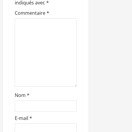
’
indiqués avec
*
Commentaire
*
a
r
t
i
c
l
e
Nom
*
E-mail
*