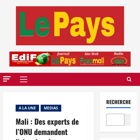
Aller
au
contenu
Menu
principal
RECHERCHER
A LA UNE
MEDIAS
Mali : Des experts de
Recher
l’ONU demandent