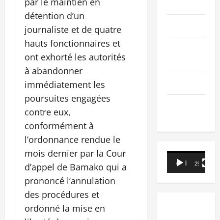
par le maintien en
PEOPLE
détention d’un
Editorial
journaliste et de quatre
hauts fonctionnaires et
SCIENCES &
ont exhorté les autorités
TECH
à abandonner
Nécrologie
immédiatement les
poursuites engagées
TRIBUNE
contre eux,
conformément à
l’ordonnance rendue le
mois dernier par la Cour
Lecteur
00:00
29:21
d’appel de Bamako qui a
vidéo
prononcé l’annulation
des procédures et
ordonné la mise en