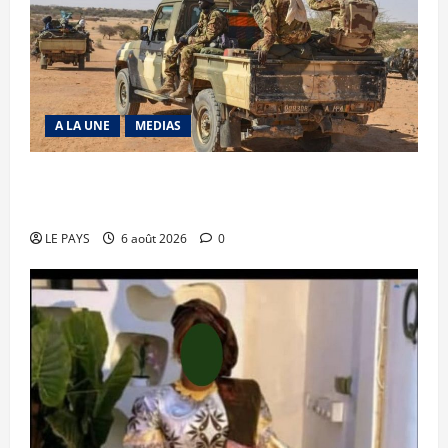
A LA UNE
MEDIAS
Tessalit et Tabrichat : La coalition JNIM/FLA
mise en déroute
LE PAYS
6 août 2026
0