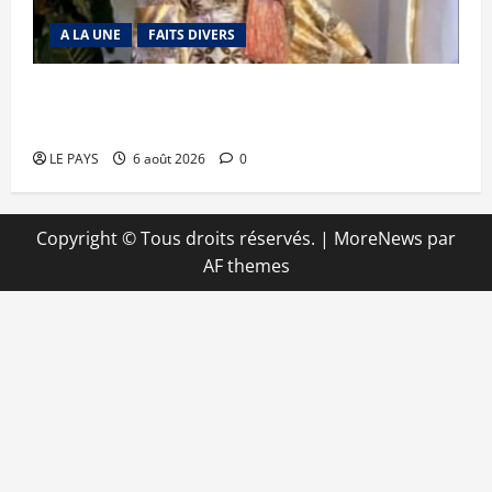
A LA UNE
FAITS DIVERS
Kalaban-Coro : ‘’ZA’’ tuée puis découpée par son
mari
LE PAYS
6 août 2026
0
Copyright © Tous droits réservés.
|
MoreNews
par
AF themes