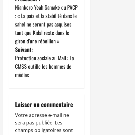
N
Niankoro Yeah Samaké du PACP
a
: « La paix et la stabilité dans le
v
sahel ne seront pas acquises
tant que Kidal reste dans le
i
giron d’une rébellion »
g
Suivant:
Protection sociale au Mali : La
a
CMSS outille les hommes de
t
médias
i
o
Laisser un commentaire
n
Votre adresse e-mail ne
sera pas publiée.
Les
d
champs obligatoires sont