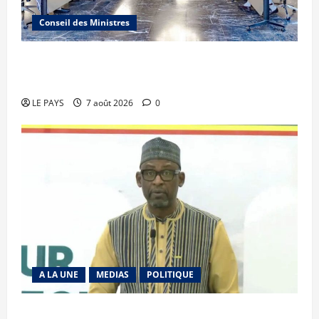
Conseil des Ministres
Communique du conseil des ministres du
vendredi 7 aout 2026 CM N°2026-31/SGG
LE PAYS
7 août 2026
0
A LA UNE
MEDIAS
POLITIQUE
Diplomatie : calme précaire