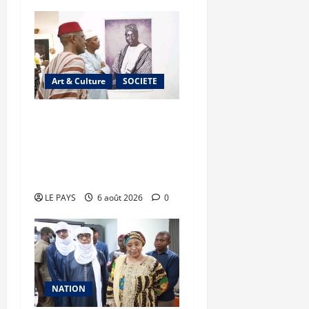
Art & Culture
SOCIETE
Musée national du Mali :
TƐGƐNƆ au service de la
valorisation du
patrimoine
LE PAYS
6 août 2026
0
NATION