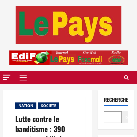
Aller
au
contenu
Menu
principal
RECHERCHER
NATION
SOCIETE
Lutte contre le
Recher
banditisme : 390