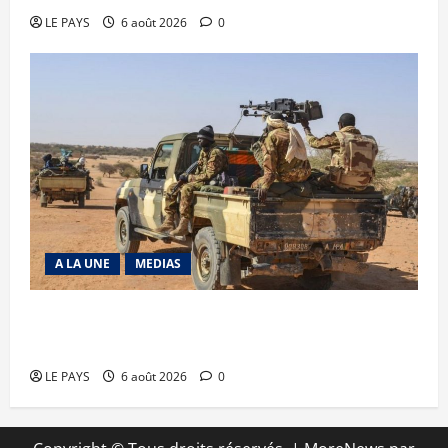
LE PAYS
6 août 2026
0
A LA UNE
MEDIAS
Tessalit et Tabrichat : La coalition JNIM/FLA
mise en déroute
LE PAYS
6 août 2026
0