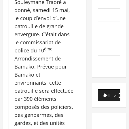
PEOPLE
Souleymane Traoré a
donné, samedi 15 mai,
Editorial
le coup d’envoi d’une
patrouille de grande
SCIENCES &
envergure. C’était dans
TECH
le commissariat de
Nécrologie
ème
police du 10
Arrondissement de
TRIBUNE
Bamako. Prévue pour
Bamako et
environnants, cette
patrouille sera effectuée
Lecteur
00:00
29:21
par 390 éléments
vidéo
composés des policiers,
des gendarmes, des
gardes, et des unités