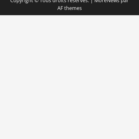
Copyright © Tous droits réservés.
|
MoreNews
par
AF themes