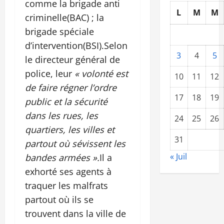
comme la brigade anti
L
M
M
criminelle(BAC) ; la
brigade spéciale
d’intervention(BSI).Selon
3
4
5
le directeur général de
police, leur
« volonté est
10
11
12
de faire régner l’ordre
17
18
19
public et la sécurité
dans les rues, les
24
25
26
quartiers, les villes et
31
partout où sévissent les
« Juil
bandes armées ».
Il a
exhorté ses agents à
traquer les malfrats
partout où ils se
trouvent dans la ville de