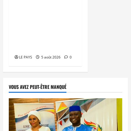
Vacances citoyennes des
Pupilles de la Nation : le
Gouvernement réaffirme
son engagement en
faveur d’une jeunesse
épanouie et responsable
LE PAYS
5 août 2026
0
VOUS AVEZ PEUT-ÊTRE MANQUÉ