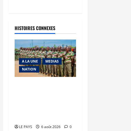
HISTOIRES CONNEXES
A LA UNE
MEDIAS
NATION
Tombouctou-Taoudenni :
394 éléments du
processus DDRI
franchissent une nouvelle
étape
LE PAYS
6 août 2026
0