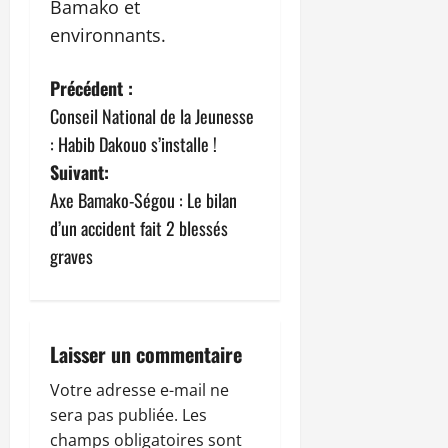
Bamako et
environnants.
N
Précédent :
Conseil National de la Jeunesse
a
: Habib Dakouo s’installe !
v
Suivant:
Axe Bamako-Ségou : Le bilan
i
d’un accident fait 2 blessés
g
graves
a
t
Laisser un commentaire
i
Votre adresse e-mail ne
sera pas publiée.
Les
o
champs obligatoires sont