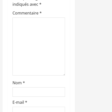
n
indiqués avec
*
Commentaire
*
d
’
a
r
t
i
c
Nom
*
l
e
E-mail
*