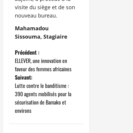
visite du siège et de son
nouveau bureau.
Mahamadou
Sissouma, Stagiaire
N
Précédent :
ELLEVER, une innovation en
a
faveur des femmes africaines
v
Suivant:
Lutte contre le banditisme :
i
390 agents mobilisés pour la
g
sécurisation de Bamako et
environs
a
t