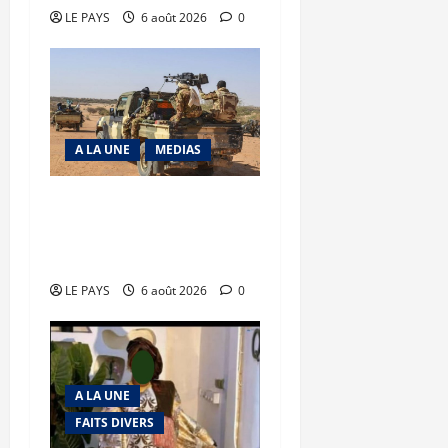
LE PAYS
6 août 2026
0
A LA UNE
MEDIAS
Tessalit et Tabrichat : La
coalition JNIM/FLA mise
en déroute
LE PAYS
6 août 2026
0
A LA UNE
FAITS DIVERS