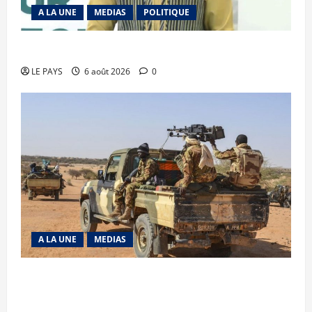
A LA UNE
MEDIAS
POLITIQUE
Diplomatie : calme précaire
LE PAYS
6 août 2026
0
A LA UNE
MEDIAS
Tessalit et Tabrichat : La coalition JNIM/FLA
mise en déroute