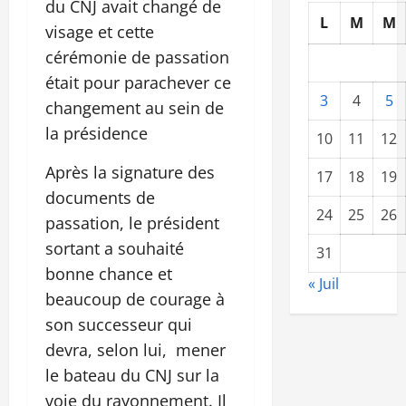
du CNJ avait changé de
L
M
M
visage et cette
cérémonie de passation
était pour parachever ce
3
4
5
changement au sein de
la présidence
10
11
12
Après la signature des
17
18
19
documents de
24
25
26
passation, le président
sortant a souhaité
31
bonne chance et
« Juil
beaucoup de courage à
son successeur qui
devra, selon lui, mener
le bateau du CNJ sur la
voie du rayonnement. Il