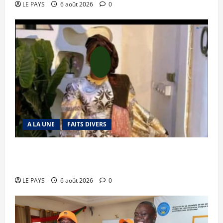
LE PAYS
6 août 2026
0
A LA UNE
FAITS DIVERS
Kalaban-Coro : ‘’ZA’’ tuée puis découpée par son
mari
LE PAYS
6 août 2026
0