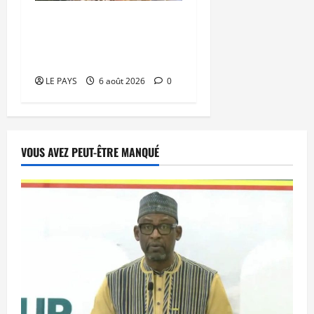
Kalaban-Coro : ‘’ZA’’ tuée
puis découpée par son
mari
LE PAYS
6 août 2026
0
VOUS AVEZ PEUT-ÊTRE MANQUÉ