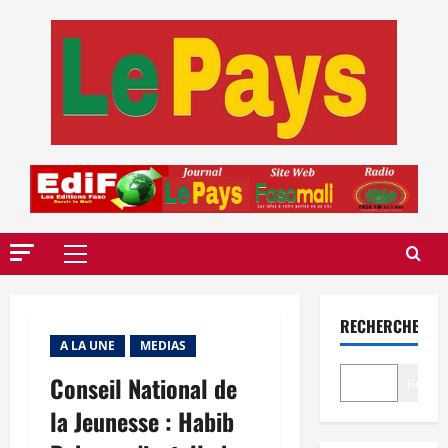
Aller
au
contenu
Menu
principal
RECHERCHER
A LA UNE
MEDIAS
Conseil National de
Recher
la Jeunesse : Habib