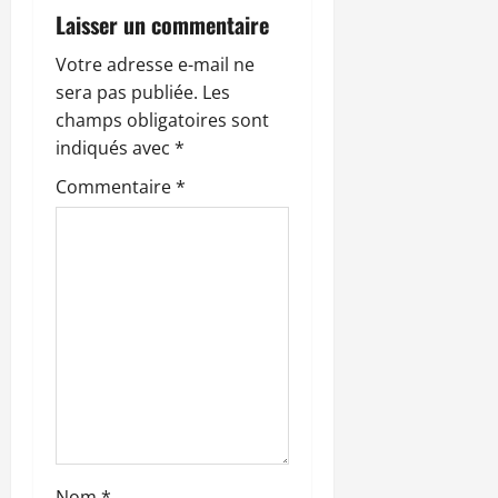
i
Laisser un commentaire
o
Votre adresse e-mail ne
sera pas publiée.
Les
n
champs obligatoires sont
indiqués avec
*
d
Commentaire
*
’
a
r
t
i
c
l
Nom
*