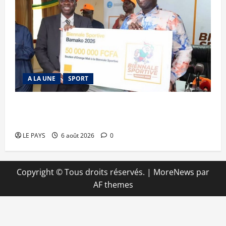
A LA UNE
SPORT
Retour de la biennale sportive : Orange Mali
apporte un soutien de 50 millions FCFA
LE PAYS
6 août 2026
0
Copyright © Tous droits réservés.
|
MoreNews
par
AF themes