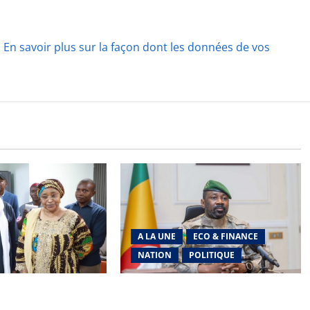
.
En savoir plus sur la façon dont les données de vos
A LA UNE
ECO & FINANCE
NATION
POLITIQUE
ennes des Pupilles
Secteur minier : La vision futuriste
 le Gouvernement
du Général d’Armée Assimi Goïta