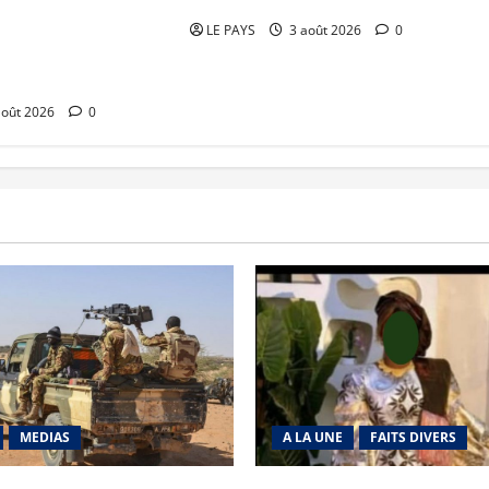
 engagement en
LE PAYS
3 août 2026
0
eunesse épanouie et
août 2026
0
MEDIAS
A LA UNE
FAITS DIVERS