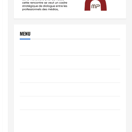
MENU
Brèves
PEOPLE
Editorial
SCIENCES & TECH
Nécrologie
TRIBUNE