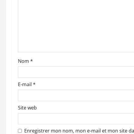
o
n
d
’
a
Nom
*
r
t
E-mail
*
i
c
Site web
l
e
Enregistrer mon nom, mon e-mail et mon site d