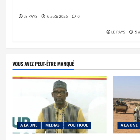
franchissent une nouvelle étape
réaffirme son
faveur d’une j
LE PAYS
6 août 2026
0
responsable
LE PAYS
5 
VOUS AVEZ PEUT-ÊTRE MANQUÉ
A LA UNE
MEDIAS
POLITIQUE
A LA UNE