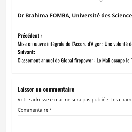
Dr Brahima FOMBA, Université des Sciences
N
Précédent :
Mise en œuvre intégrale de l’Accord d’Alger : Une volonté de
a
Suivant:
v
Classement annuel de Global firepower : Le Mali occupe le
i
g
Laisser un commentaire
a
Votre adresse e-mail ne sera pas publiée.
Les champ
t
Commentaire
*
i