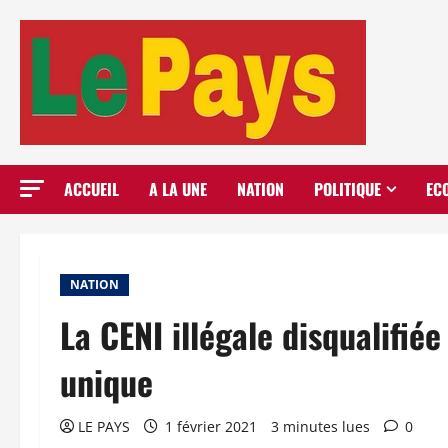
Aller
au
contenu
ACCUEIL
A LA UNE
NATION
POLITIQUE
EC
NATION
La CENI illégale disqualifiée
unique
LE PAYS
1 février 2021
3 minutes lues
0