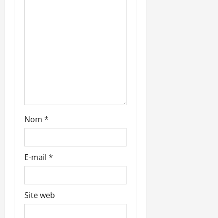
a
r
t
i
c
l
Nom
*
e
E-mail
*
Site web