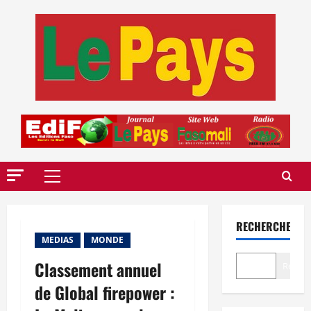
Aller
au
contenu
Menu
principal
RECHERCHER
MEDIAS
MONDE
Classement annuel
Recher
de Global firepower :