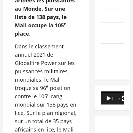
armées les puissantes
PEOPLE
au Monde. Sur une
Editorial
liste de 138 pays, le
e
Mali occupe la 105
SCIENCES &
place.
TECH
Dans le classement
Nécrologie
annuel 2021 de
Globalfire Power sur les
TRIBUNE
puissances militaires
mondiales, le Mali
e
troque sa 96
position
Lecteur
e
contre le 105
rang
00:00
29:21
vidéo
mondial sur 138 pays en
lice. Sur le plan régional,
sur un total de 35 pays
africains en lice, le Mali