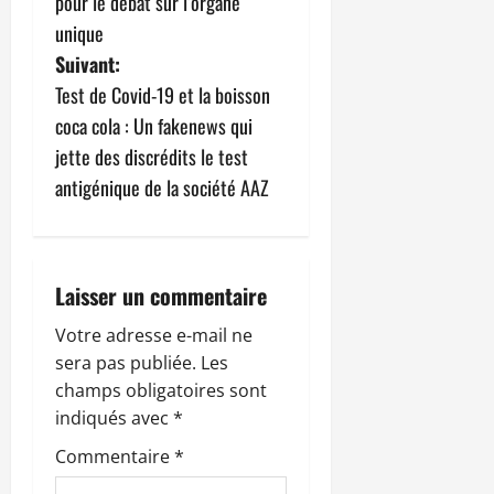
pour le débat sur l’organe
v
unique
Suivant:
i
Test de Covid-19 et la boisson
g
coca cola : Un fakenews qui
jette des discrédits le test
a
antigénique de la société AAZ
t
i
Laisser un commentaire
o
Votre adresse e-mail ne
n
sera pas publiée.
Les
champs obligatoires sont
d
indiqués avec
*
’
Commentaire
*