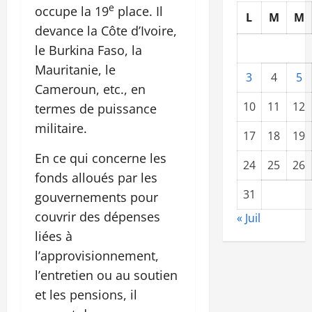
e
occupe la 19
place. Il
L
M
M
devance la Côte d’Ivoire,
le Burkina Faso, la
Mauritanie, le
3
4
5
Cameroun, etc., en
10
11
12
termes de puissance
militaire.
17
18
19
En ce qui concerne les
24
25
26
fonds alloués par les
31
gouvernements pour
couvrir des dépenses
« Juil
liées à
l’approvisionnement,
l’entretien ou au soutien
et les pensions, il