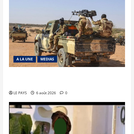
A LA UNE
MEDIAS
Tessalit et Tabrichat : La coalition JNIM/FLA
mise en déroute
LE PAYS
6 août 2026
0