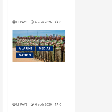
Tessalit et Tabrichat : La
coalition JNIM/FLA mise
en déroute
LE PAYS
6 août 2026
0
A LA UNE
MEDIAS
NATION
Tombouctou-Taoudenni :
394 éléments du
processus DDRI
franchissent une nouvelle
étape
LE PAYS
6 août 2026
0