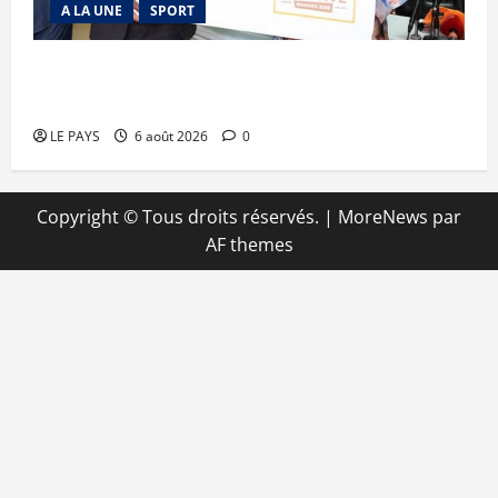
A LA UNE
SPORT
Retour de la biennale sportive : Orange Mali
apporte un soutien de 50 millions FCFA
LE PAYS
6 août 2026
0
Copyright © Tous droits réservés.
|
MoreNews
par
AF themes