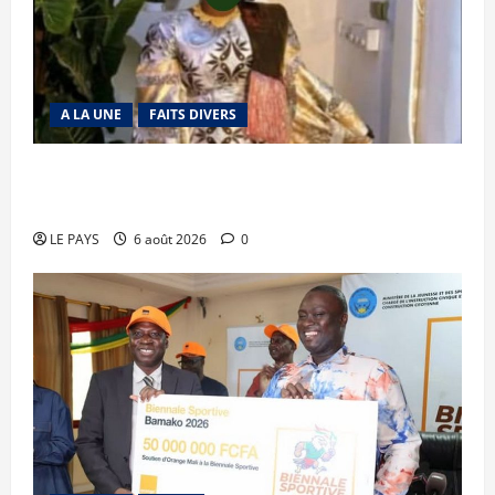
A LA UNE
FAITS DIVERS
Kalaban-Coro : ‘’ZA’’ tuée puis découpée par son
mari
LE PAYS
6 août 2026
0