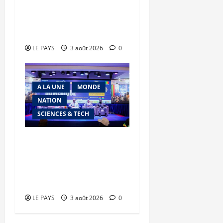
son modèle de
mobilisation de la
diaspora
LE PAYS
3 août 2026
0
A LA UNE
MONDE
NATION
SCIENCES & TECH
Semaine du Numérique
2026 : La marche de l’AES
vers la souveraineté
numérique
LE PAYS
3 août 2026
0