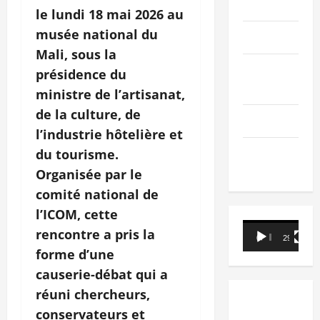
PEOPLE
le lundi 18 mai 2026 au
musée national du
Editorial
Mali, sous la
SCIENCES &
présidence du
TECH
ministre de l’artisanat,
de la culture, de
Nécrologie
l’industrie hôtelière et
TRIBUNE
du tourisme.
Organisée par le
comité national de
l’ICOM, cette
Lecteur
rencontre a pris la
00:00
29:21
vidéo
forme d’une
causerie
‑
débat qui a
réuni chercheurs,
conservateurs et