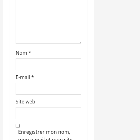
a
r
t
i
Nom
*
c
l
E-mail
*
e
Site web
Enregistrer mon nom,
mon e-mail et mon site