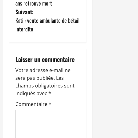
a
ans retrouvé mort
v
Suivant:
Kati : vente ambulante de bétail
i
interdite
g
a
Laisser un commentaire
t
Votre adresse e-mail ne
i
sera pas publiée.
Les
champs obligatoires sont
o
indiqués avec
*
n
Commentaire
*
d
’