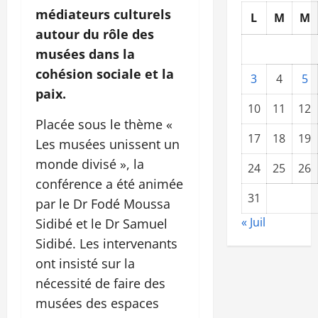
médiateurs culturels
L
M
M
autour du rôle des
musées dans la
cohésion sociale et la
3
4
5
paix.
10
11
12
Placée sous le thème «
17
18
19
Les musées unissent un
monde divisé », la
24
25
26
conférence a été animée
31
par le Dr Fodé Moussa
« Juil
Sidibé et le Dr Samuel
Sidibé. Les intervenants
ont insisté sur la
nécessité de faire des
musées des espaces