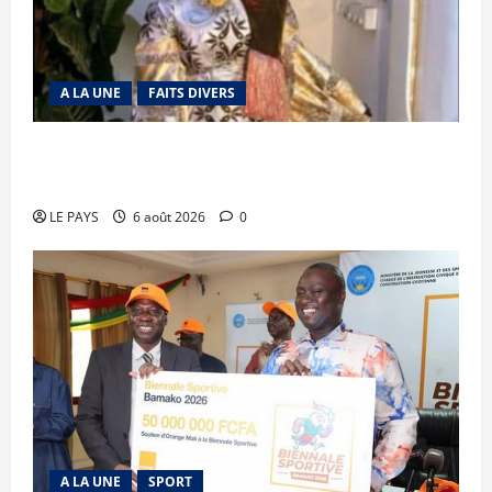
A LA UNE
FAITS DIVERS
Kalaban-Coro : ‘’ZA’’ tuée puis découpée par son
mari
LE PAYS
6 août 2026
0
A LA UNE
SPORT