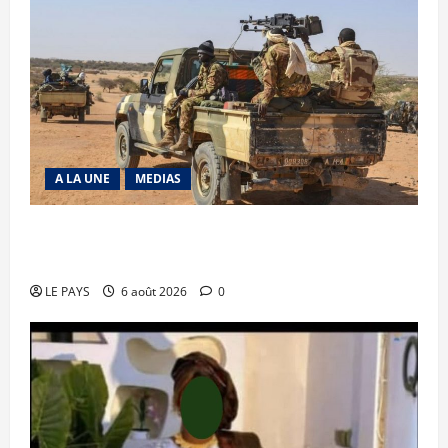
A LA UNE
MEDIAS
Tessalit et Tabrichat : La coalition JNIM/FLA
mise en déroute
LE PAYS
6 août 2026
0