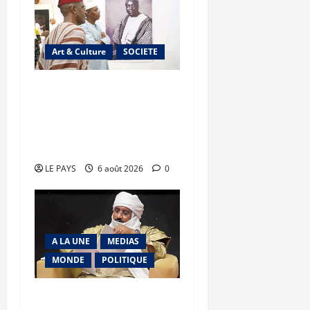
Art & Culture
SOCIETE
Musée national du Mali :
TƐGƐNƆ au service de la
valorisation du
patrimoine
LE PAYS
6 août 2026
0
A LA UNE
MEDIAS
MONDE
POLITIQUE
Niamey : Le Mali exporte