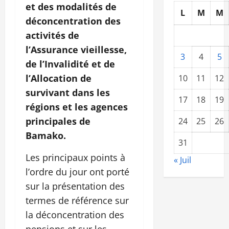
et des modalités de
L
M
M
déconcentration des
activités de
l’Assurance vieillesse,
3
4
5
de l’Invalidité et de
l’Allocation de
10
11
12
survivant dans les
17
18
19
régions et les agences
principales de
24
25
26
Bamako.
31
Les principaux points à
« Juil
l’ordre du jour ont porté
sur la présentation des
termes de référence sur
la déconcentration des
pensions et sur les