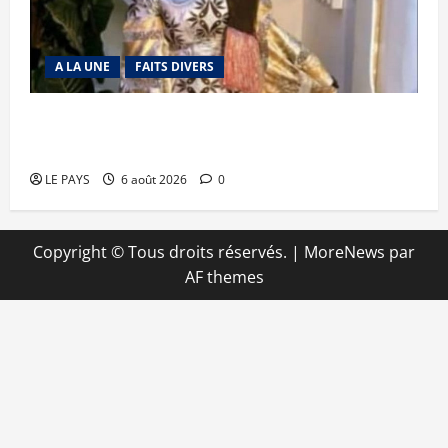
A LA UNE
FAITS DIVERS
Kalaban-Coro : ‘’ZA’’ tuée puis découpée par son
mari
LE PAYS
6 août 2026
0
Copyright © Tous droits réservés.
|
MoreNews
par
AF themes