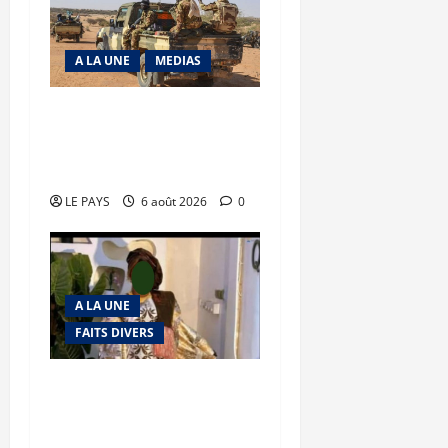
A LA UNE
MEDIAS
Tessalit et Tabrichat : La
coalition JNIM/FLA mise
en déroute
LE PAYS
6 août 2026
0
A LA UNE
FAITS DIVERS
Kalaban-Coro : ‘’ZA’’ tuée
puis découpée par son
mari