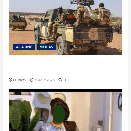
A LA UNE
MEDIAS
Tessalit et Tabrichat : La coalition JNIM/FLA
mise en déroute
LE PAYS
6 août 2026
0