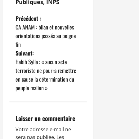
Publiques, INPS
N
Précédent :
CA ANAM : bilan et nouvelles
a
orientations passés au peigne
v
fin
Suivant:
i
Habib Sylla : « aucun acte
g
terroriste ne pourra remettre
en cause la détermination du
a
peuple malien »
t
i
Laisser un commentaire
o
Votre adresse e-mail ne
n
sera pas publiée.
Les