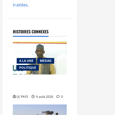
traitées
.
HISTOIRES CONNEXES
A LA UNE
MEDIAS
POLITIQUE
Diplomatie : calme
précaire
LE PAYS
6 août 2026
0