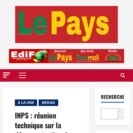
Aller
au
contenu
Menu
principal
RECHERCHER
A LA UNE
MEDIAS
INPS : réunion
Recher
technique sur la