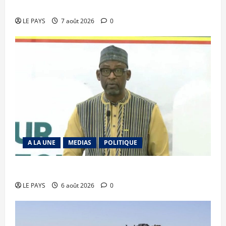
vendredi 7 aout 2026 CM N°2026-31/SGG
LE PAYS
7 août 2026
0
A LA UNE
MEDIAS
POLITIQUE
Diplomatie : calme précaire
LE PAYS
6 août 2026
0