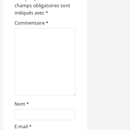
champs obligatoires sont
d
indiqués avec
*
’
Commentaire
*
a
r
t
i
c
l
Nom
*
e
E-mail
*