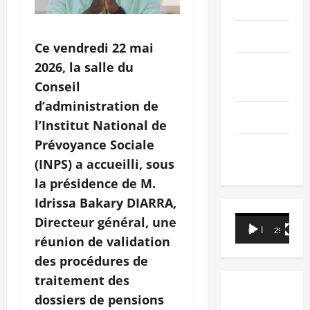
PEOPLE
Editorial
Ce vendredi 22 mai
2026, la salle du
SCIENCES &
TECH
Conseil
d’administration de
Nécrologie
l’Institut National de
Prévoyance Sociale
TRIBUNE
(INPS) a accueilli, sous
la présidence de M.
Idrissa Bakary DIARRA,
Lecteur
Directeur général, une
00:00
29:21
vidéo
réunion de validation
des procédures de
traitement des
dossiers de pensions