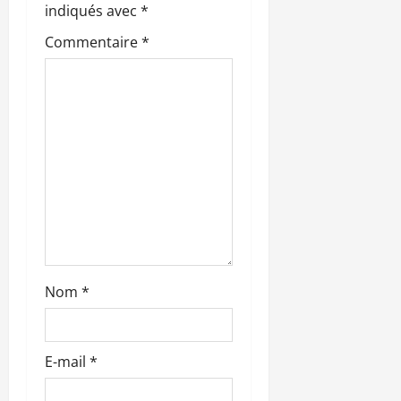
indiqués avec
*
d
Commentaire
*
’
a
r
t
i
c
l
Nom
*
e
E-mail
*