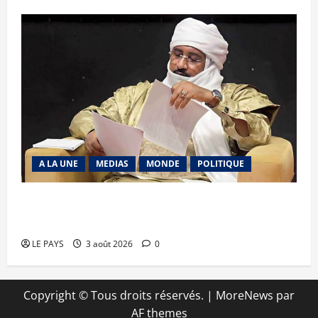
A LA UNE
MEDIAS
MONDE
POLITIQUE
Niamey : Le Mali exporte son modèle de
mobilisation de la diaspora
LE PAYS
3 août 2026
0
Copyright © Tous droits réservés.
|
MoreNews
par
AF themes