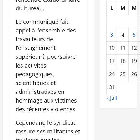
du bureau.
L
M
M
Le communiqué fait
appel à l’ensemble des
3
4
5
travailleurs de
l’enseignement
10
11
12
supérieur à poursuivre
17
18
19
les activités
pédagogiques,
24
25
26
scientifiques et
31
administratives en
« Juil
hommage aux victimes
des récentes violences.
Cependant, le syndicat
rassure ses militantes et
militants que les