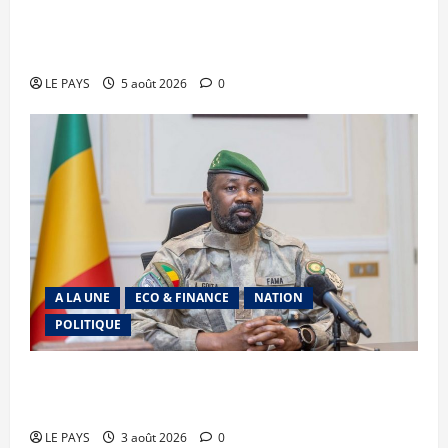
le Gouvernement réaffirme son engagement en
faveur d’une jeunesse épanouie et responsable
LE PAYS
5 août 2026
0
A LA UNE
ECO & FINANCE
NATION
POLITIQUE
Secteur minier : La vision futuriste du Général
d’Armée Assimi Goïta
LE PAYS
3 août 2026
0