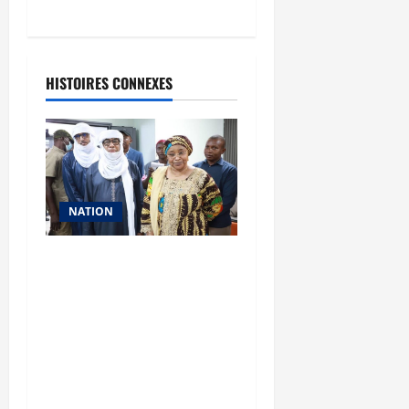
HISTOIRES CONNEXES
NATION
Vacances citoyennes des
Pupilles de la Nation : le
Gouvernement réaffirme
son engagement en
faveur d’une jeunesse
épanouie et responsable