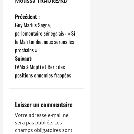
Moussa TRAORÉ/KD
N
Précédent :
Guy Marius Sagna,
a
parlementaire sénégalais : « Si
v
le Mali tombe, nous serons les
prochains »
i
Suivant:
g
FAMa à Mopti et Ber : des
positions ennemies frappées
a
t
i
Laisser un commentaire
o
Votre adresse e-mail ne
sera pas publiée.
Les
n
champs obligatoires sont