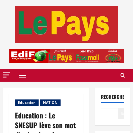
Aller
au
contenu
Menu
principal
RECHERCHER
Education
NATION
Education : Le
Recher
SNESUP lève son mot