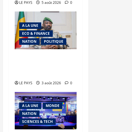
LE PAYS
5 août 2026
0
A LA UNE
ECO & FINANCE
NATION
POLITIQUE
Secteur minier : La vision
futuriste du Général
d’Armée Assimi Goïta
LE PAYS
3 août 2026
0
A LA UNE
MONDE
NATION
SCIENCES & TECH