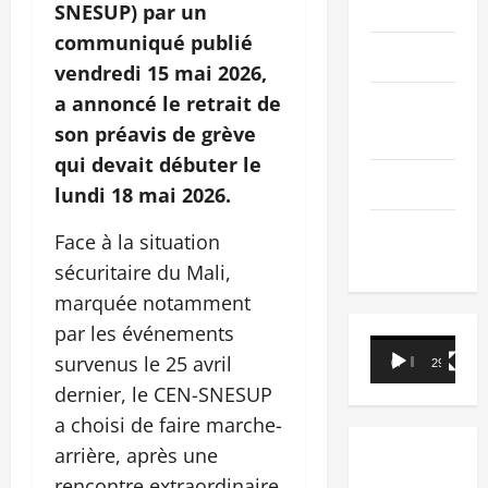
PEOPLE
SNESUP) par un
communiqué publié
Editorial
vendredi 15 mai 2026,
a annoncé le retrait de
SCIENCES &
son préavis de grève
TECH
qui devait débuter le
Nécrologie
lundi 18 mai 2026.
TRIBUNE
Face à la situation
sécuritaire du Mali,
marquée notamment
par les événements
Lecteur
survenus le 25 avril
00:00
29:21
vidéo
dernier, le CEN-SNESUP
a choisi de faire marche-
arrière, après une
rencontre extraordinaire