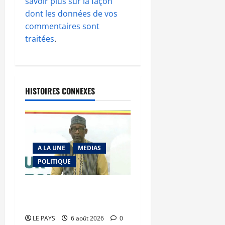
savoir plus sur la façon
dont les données de vos
commentaires sont
traitées
.
HISTOIRES CONNEXES
A LA UNE
MEDIAS
POLITIQUE
Diplomatie : calme
précaire
LE PAYS
6 août 2026
0