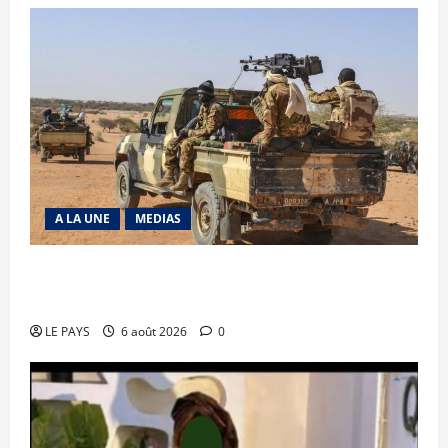
A LA UNE
MEDIAS
Tessalit et Tabrichat : La coalition JNIM/FLA
mise en déroute
LE PAYS
6 août 2026
0