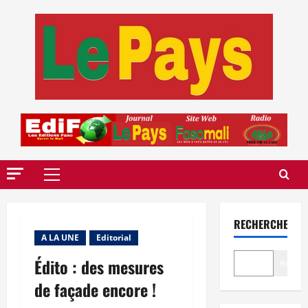
Aller
au
contenu
Menu
principal
RECHERCHER
A LA UNE
Editorial
Édito : des mesures
Recher
de façade encore !