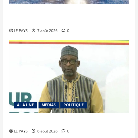
Communique du conseil des ministres du
vendredi 7 aout 2026 CM N°2026-31/SGG
LE PAYS
7 août 2026
0
A LA UNE
MEDIAS
POLITIQUE
Diplomatie : calme précaire
LE PAYS
6 août 2026
0