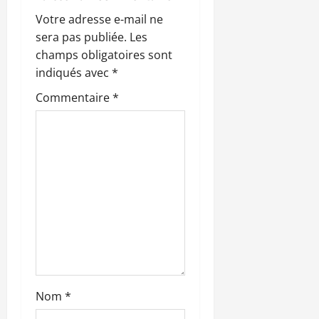
d
Votre adresse e-mail ne
’
sera pas publiée.
Les
champs obligatoires sont
a
indiqués avec
*
r
Commentaire
*
t
i
c
l
e
Nom
*