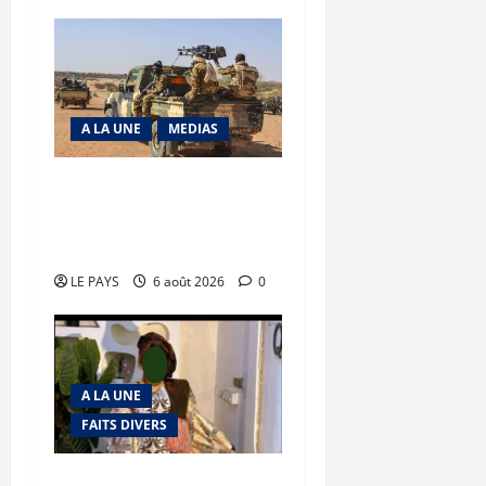
A LA UNE
MEDIAS
Tessalit et Tabrichat : La
coalition JNIM/FLA mise
en déroute
LE PAYS
6 août 2026
0
A LA UNE
FAITS DIVERS
Kalaban-Coro : ‘’ZA’’ tuée