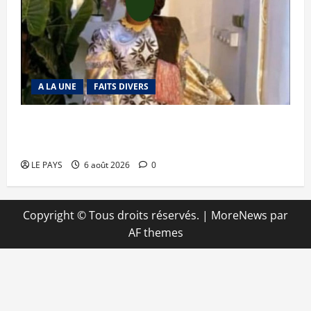
A LA UNE
FAITS DIVERS
Kalaban-Coro : ‘’ZA’’ tuée puis découpée par son
mari
LE PAYS
6 août 2026
0
Copyright © Tous droits réservés.
|
MoreNews
par
AF themes