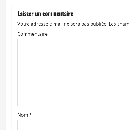
g
a
Laisser un commentaire
t
Votre adresse e-mail ne sera pas publiée.
Les champ
Commentaire
*
i
o
n
d
’
a
r
Nom
*
t