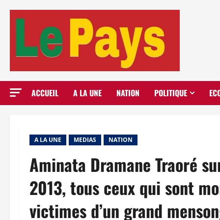
Aller
au
contenu
ACCUEIL
A LA UNE
NATION
POLITIQUE
EC
A LA UNE
MEDIAS
NATION
Aminata Dramane Traoré sur 
2013, tous ceux qui sont mo
victimes d’un grand menson