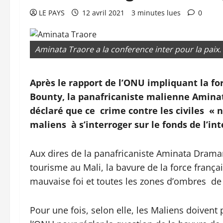
LE PAYS
12 avril 2021
3 minutes lues
0
Aminata Traore a la conference inter pour la paix
Après le rapport de l’ONU impliquant la fo
Bounty, la panafricaniste malienne Aminat
déclaré que ce crime contre les civiles « n
maliens à s’interroger sur le fonds de l’in
Aux dires de la panafricaniste Aminata Draman
tourisme au Mali, la bavure de la force frança
mauvaise foi et toutes les zones d’ombres de l
Pour une fois, selon elle, les Maliens doivent 