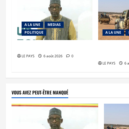
A LA UNE
MEDIAS
POLITIQUE
A LA UNE
Diplomatie : calme précaire
Tessalit et Tab
JNIM/FLA mise
LE PAYS
6 août 2026
0
LE PAYS
6 
VOUS AVEZ PEUT-ÊTRE MANQUÉ