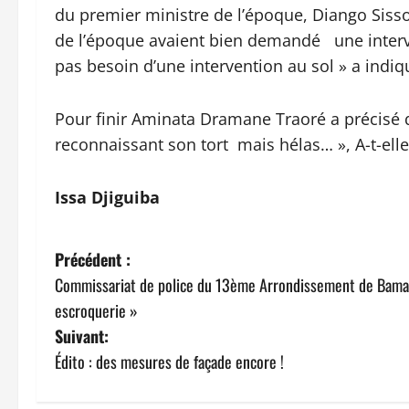
du premier ministre de l’époque, Diango Siss
de l’époque avaient bien demandé une interve
pas besoin d’une intervention au sol » a indiq
Pour finir Aminata Dramane Traoré a précisé 
reconnaissant son tort mais hélas… », A-t-elle
Issa Djiguiba
N
Précédent :
Commissariat de police du 13ème Arrondissement de Bamako
a
escroquerie »
v
Suivant:
Édito : des mesures de façade encore !
i