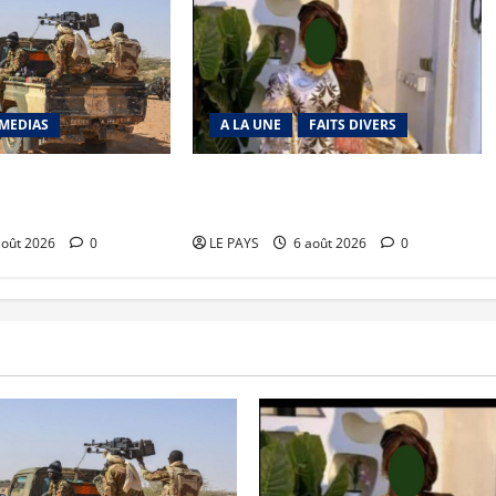
MEDIAS
A LA UNE
FAITS DIVERS
richat : La coalition
Kalaban-Coro : ‘’ZA’’ tuée puis
 en déroute
découpée par son mari
août 2026
0
LE PAYS
6 août 2026
0