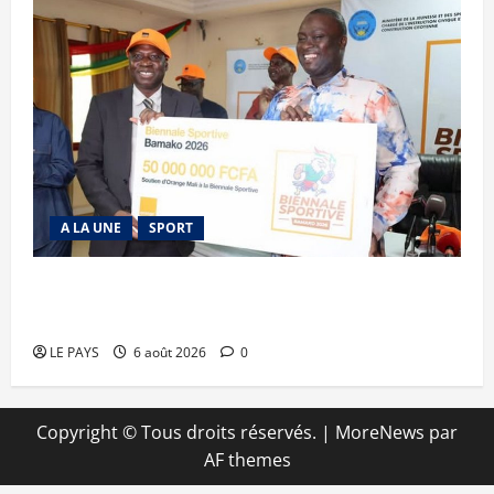
A LA UNE
SPORT
Retour de la biennale sportive : Orange Mali
apporte un soutien de 50 millions FCFA
LE PAYS
6 août 2026
0
Copyright © Tous droits réservés.
|
MoreNews
par
AF themes