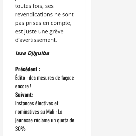
toutes fois, ses
revendications ne sont
pas prises en compte,
est juste une grève
d’avertissement.
Issa Djiguiba
N
Précédent :
Édito : des mesures de façade
a
encore !
v
Suivant:
Instances électives et
i
nominatives au Mali : La
g
jeunesse réclame un quota de
30%
a