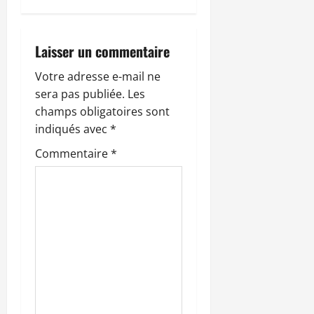
t
i
Laisser un commentaire
o
Votre adresse e-mail ne
sera pas publiée.
Les
n
champs obligatoires sont
indiqués avec
*
d
Commentaire
*
’
a
r
t
i