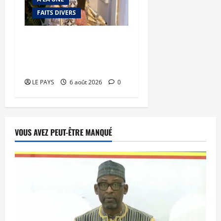
FAITS DIVERS
Kalaban-Coro : ‘’ZA’’ tuée
puis découpée par son
mari
LE PAYS
6 août 2026
0
VOUS AVEZ PEUT-ÊTRE MANQUÉ