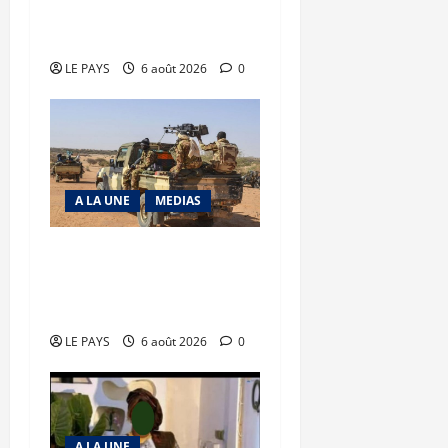
Diplomatie : calme
précaire
LE PAYS
6 août 2026
0
A LA UNE
MEDIAS
Tessalit et Tabrichat : La
coalition JNIM/FLA mise
en déroute
LE PAYS
6 août 2026
0
A LA UNE