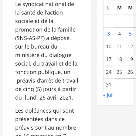
Le syndicat national de
L
M
M
la santé de l’action
sociale et de la
promotion de la famille
3
4
5
(SNS-AS-PF) a déposé,
sur le bureau du
10
11
12
ministère du dialogue
17
18
19
social, du travail et de la
fonction publique, un
24
25
26
préavis d’arrêt de travail
31
de cinq (5) jours à partir
« Juil
du lundi 26 avril 2021.
Les doléances qui sont
présentées dans ce
préavis sont au nombre
de 16 reparties en 7