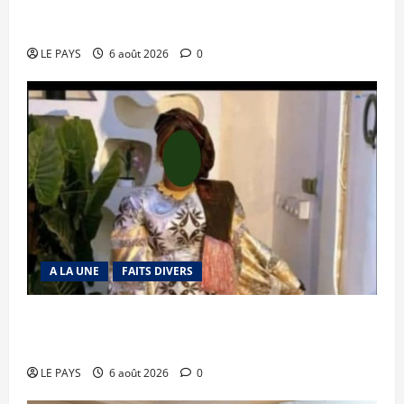
Tessalit et Tabrichat : La coalition JNIM/FLA
mise en déroute
LE PAYS
6 août 2026
0
A LA UNE
FAITS DIVERS
Kalaban-Coro : ‘’ZA’’ tuée puis découpée par son
mari
LE PAYS
6 août 2026
0