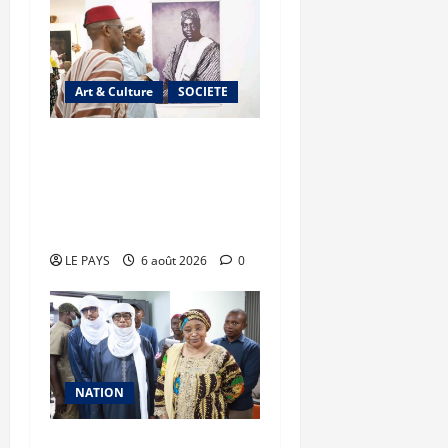
Art & Culture
SOCIETE
Musée national du Mali :
TƐGƐNƆ au service de la
valorisation du
patrimoine
LE PAYS
6 août 2026
0
NATION