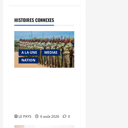
HISTOIRES CONNEXES
A LA UNE
MEDIAS
NATION
Tombouctou-Taoudenni :
394 éléments du
processus DDRI
franchissent une nouvelle
étape
LE PAYS
6 août 2026
0