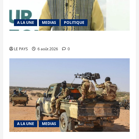
A LA UNE
MEDIAS
POLITIQUE
Diplomatie : calme précaire
LE PAYS
6 août 2026
0
A LA UNE
MEDIAS