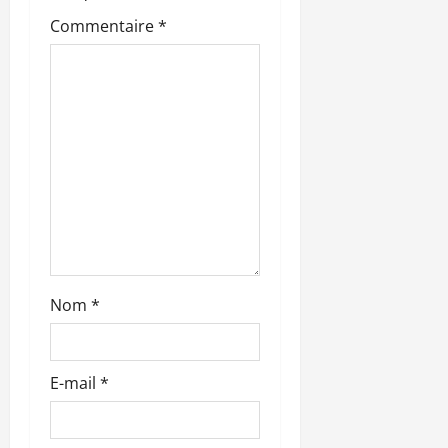
a
Commentaire
*
r
t
i
c
l
e
Nom
*
E-mail
*