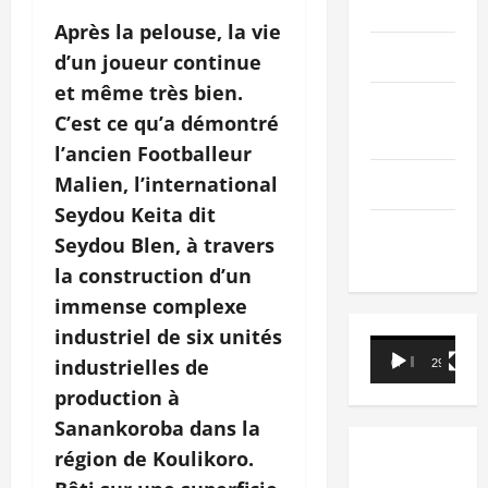
PEOPLE
Après la pelouse, la vie
Editorial
d’un joueur continue
et même très bien.
SCIENCES &
C’est ce qu’a démontré
TECH
l’ancien Footballeur
Malien, l’international
Nécrologie
Seydou Keita dit
TRIBUNE
Seydou Blen, à travers
la construction d’un
immense complexe
industriel de six unités
Lecteur
industrielles de
00:00
29:21
vidéo
production à
Sanankoroba dans la
région de Koulikoro.