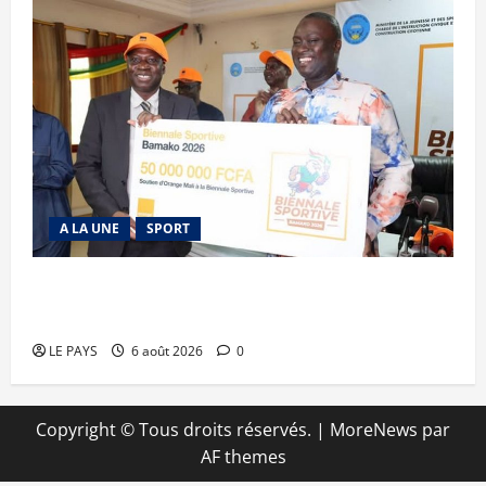
A LA UNE
SPORT
Retour de la biennale sportive : Orange Mali
apporte un soutien de 50 millions FCFA
LE PAYS
6 août 2026
0
Copyright © Tous droits réservés.
|
MoreNews
par
AF themes