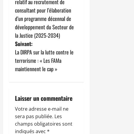
relatif au recrutement de
v
consultant pour l’élaboration
d’un programme décennal de
i
développement du Secteur de
g
la Justice (2025-2034)
Suivant:
a
La DIRPA sur la lutte contre le
t
terrorisme : « Les FAMa
maintiennent le cap »
i
o
n
Laisser un commentaire
d
Votre adresse e-mail ne
sera pas publiée.
Les
’
champs obligatoires sont
indiqués avec
*