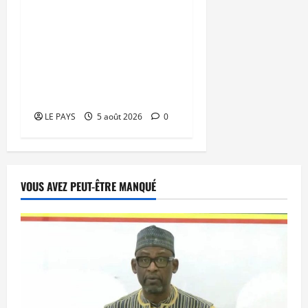
Vacances citoyennes des
Pupilles de la Nation : le
Gouvernement réaffirme
son engagement en
faveur d’une jeunesse
épanouie et responsable
LE PAYS
5 août 2026
0
VOUS AVEZ PEUT-ÊTRE MANQUÉ