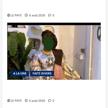
Tessalit et Tabrichat : La coalition JNIM/FLA
mise en déroute
LE PAYS
6 août 2026
0
A LA UNE
FAITS DIVERS
Kalaban-Coro : ‘’ZA’’ tuée puis découpée par son
mari
LE PAYS
6 août 2026
0