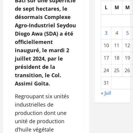
Bâti sur une superficie
L
M
M
de sept hectares, le
désormais Complexe
Agro-Industriel Seydou
3
4
5
Diogo Awa (SDA) a été
officiellement
10
11
12
inauguré, le mardi 2
17
18
19
juillet 2024, par le
président de la
24
25
26
transition, le Col.
31
Assimi Goïta.
« Juil
Regroupant six unités
industrielles de
production dont une
unité de production
d’huile végétale