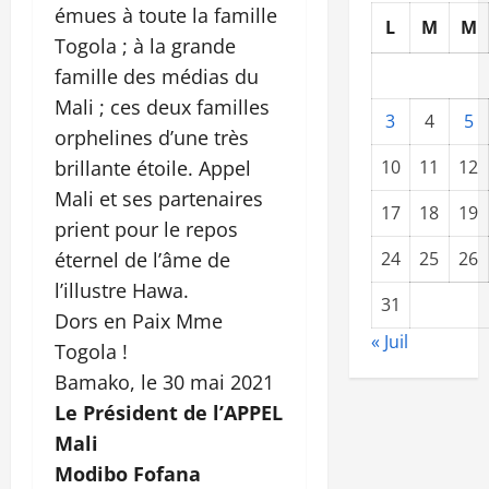
émues à toute la famille
L
M
M
Togola ; à la grande
famille des médias du
Mali ; ces deux familles
3
4
5
orphelines d’une très
brillante étoile. Appel
10
11
12
Mali et ses partenaires
17
18
19
prient pour le repos
éternel de l’âme de
24
25
26
l’illustre Hawa.
31
Dors en Paix Mme
« Juil
Togola !
Bamako, le 30 mai 2021
Le Président de l’APPEL
Mali
Modibo Fofana