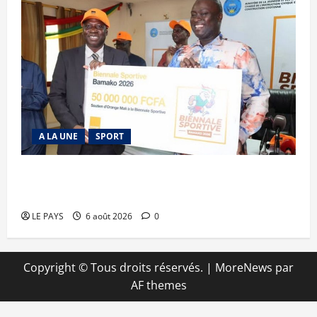
A LA UNE
SPORT
Retour de la biennale sportive : Orange Mali
apporte un soutien de 50 millions FCFA
LE PAYS
6 août 2026
0
Copyright © Tous droits réservés.
|
MoreNews
par
AF themes