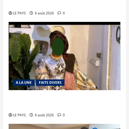
mise en déroute
LE PAYS
6 août 2026
0
A LA UNE
FAITS DIVERS
Kalaban-Coro : ‘’ZA’’ tuée puis découpée par son
mari
LE PAYS
6 août 2026
0