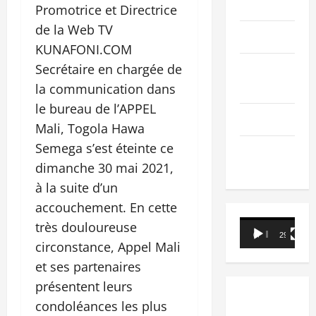
PEOPLE
Promotrice et Directrice
de la Web TV
Editorial
KUNAFONI.COM
Secrétaire en chargée de
SCIENCES &
TECH
la communication dans
le bureau de l’APPEL
Nécrologie
Mali, Togola Hawa
Semega s’est éteinte ce
TRIBUNE
dimanche 30 mai 2021,
à la suite d’un
accouchement. En cette
Lecteur
très douloureuse
00:00
29:21
vidéo
circonstance, Appel Mali
et ses partenaires
présentent leurs
condoléances les plus