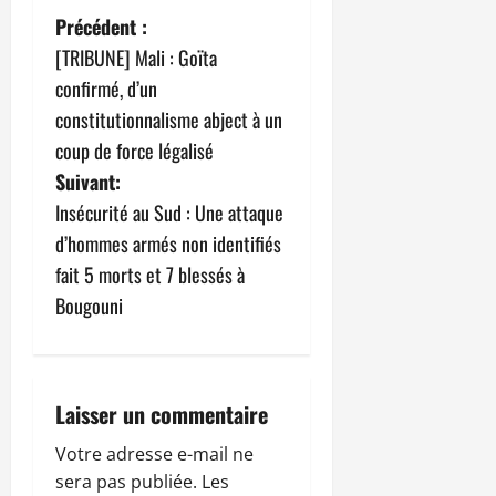
N
Précédent :
[TRIBUNE] Mali : Goïta
a
confirmé, d’un
v
constitutionnalisme abject à un
coup de force légalisé
i
Suivant:
g
Insécurité au Sud : Une attaque
d’hommes armés non identifiés
a
fait 5 morts et 7 blessés à
t
Bougouni
i
o
Laisser un commentaire
n
Votre adresse e-mail ne
sera pas publiée.
Les