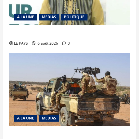
A LA UNE
MEDIAS
POLITIQUE
Diplomatie : calme précaire
LE PAYS
6 août 2026
0
A LA UNE
MEDIAS
Tessalit et Tabrichat : La coalition JNIM/FLA