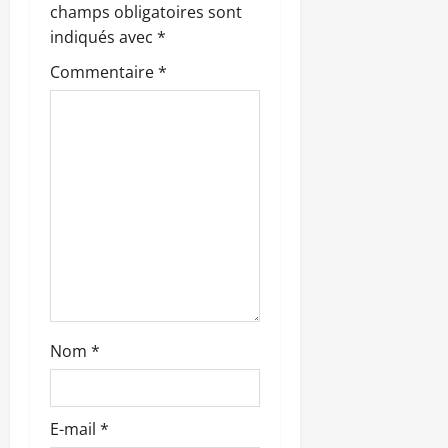
d
champs obligatoires sont
’
indiqués avec
*
Commentaire
*
a
r
t
i
c
l
e
Nom
*
E-mail
*