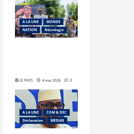
A LA UNE
MONDE
NATION
Nécrologie
Obsèques du Général
d’Armée, Sadio Camara :
l’AES fait le serment de
préserver son héritage
LE PAYS
4 mai 2026
0
A LA UNE
COM & DEC
Déclaration
MEDIAS