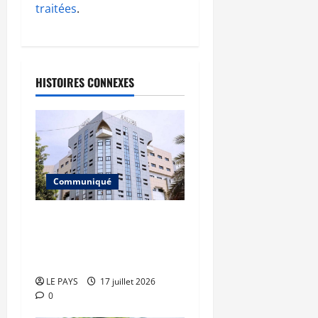
traitées
.
HISTOIRES CONNEXES
Communiqué
Communiqué du
Directeur général de
l’INPS
LE PAYS
17 juillet 2026
0