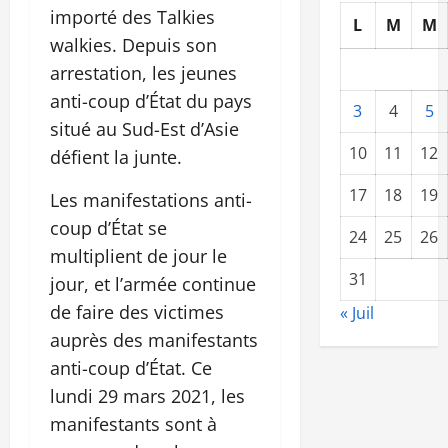
importé des Talkies
L
M
M
walkies. Depuis son
arrestation, les jeunes
anti-coup d’État du pays
3
4
5
situé au Sud-Est d’Asie
10
11
12
défient la junte.
17
18
19
Les manifestations anti-
coup d’État se
24
25
26
multiplient de jour le
31
jour, et l’armée continue
de faire des victimes
« Juil
auprès des manifestants
anti-coup d’État. Ce
lundi 29 mars 2021, les
manifestants sont à