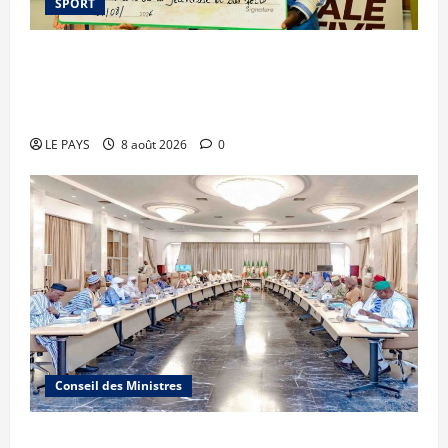
SPORT
Le PMU Mali apporte une contribution de 50
millions de FCFA à l’organisation de la Biennale
Sportive 2026
LE PAYS
8 août 2026
0
Conseil des Ministres
Communique du conseil des ministres du