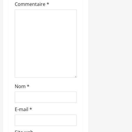
’
Commentaire
*
a
r
t
i
c
l
Nom
*
e
E-mail
*