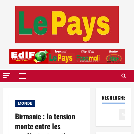
Aller
au
contenu
Menu
principal
RECHERCHER
MONDE
Birmanie : la tension
Recher
monte entre les