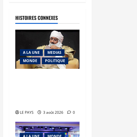
HISTOIRES CONNEXES
A LA UNE
MEDIAS
MONDE
POLITIQUE
Niamey : Le Mali exporte
son modèle de
mobilisation de la
diaspora
LE PAYS
3 août 2026
0
A LA UNE
MONDE