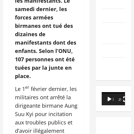
les manifestants. Le
PEOPLE
samedi dernier, les
Editorial
forces armées
birmanes ont tué des
SCIENCES &
dizaines de
TECH
manifestants dont des
Nécrologie
enfants. Selon l’ONU,
107 personnes ont été
TRIBUNE
tuées par la junte en
place.
er
Le 1
février dernier, les
Lecteur
militaires ont arrêté la
00:00
29:21
vidéo
dirigeante birmane Aung
Suu Kyi pour incitation
aux troubles publics et
d’avoir illégalement