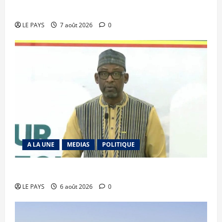
vendredi 7 aout 2026 CM N°2026-31/SGG
LE PAYS
7 août 2026
0
A LA UNE
MEDIAS
POLITIQUE
Diplomatie : calme précaire
LE PAYS
6 août 2026
0