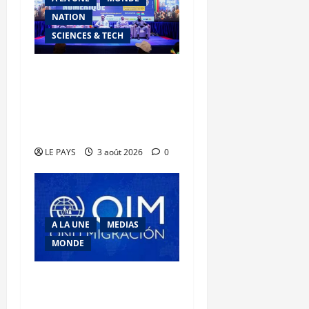
NATION
SCIENCES & TECH
Semaine du Numérique
2026 : La marche de l’AES
vers la souveraineté
numérique
LE PAYS
3 août 2026
0
A LA UNE
MEDIAS
MONDE
Traite des personnes :
l’OIM alerte sur l’essor