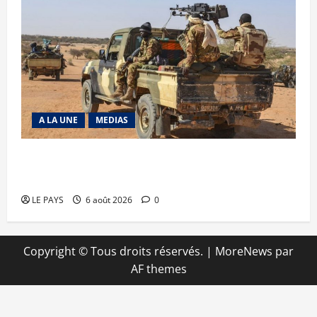
A LA UNE
MEDIAS
Tessalit et Tabrichat : La coalition JNIM/FLA
mise en déroute
LE PAYS
6 août 2026
0
Copyright © Tous droits réservés.
|
MoreNews
par
AF themes