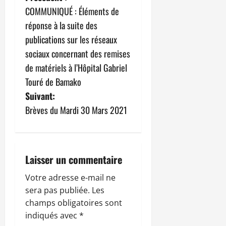
COMMUNIQUÉ : Éléments de
a
réponse à la suite des
v
publications sur les réseaux
sociaux concernant des remises
i
de matériels à l’Hôpital Gabriel
g
Touré de Bamako
Suivant:
a
Brèves du Mardi 30 Mars 2021
t
i
Laisser un commentaire
o
Votre adresse e-mail ne
n
sera pas publiée.
Les
champs obligatoires sont
d
indiqués avec
*