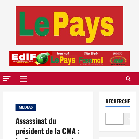
Aller
au
contenu
Menu
principal
RECHERCHER
MEDIAS
Assassinat du
Recher
président de la CMA :