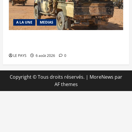
A LA UNE
MEDIAS
Tessalit et Tabrichat : La coalition JNIM/FLA
mise en déroute
LE PAYS
6 août 2026
0
Copyright © Tous droits réservés.
|
MoreNews
par
AF themes