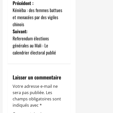
N
Précédent :
Kéniéba : des femmes battues
a
et menacées par des vigiles
v
chinois
Suivant:
i
Referendum élections
g
générales au Mali : Le
calendrier électoral publié
a
t
i
Laisser un commentaire
o
Votre adresse e-mail ne
sera pas publiée.
Les
n
champs obligatoires sont
indiqués avec
*
d