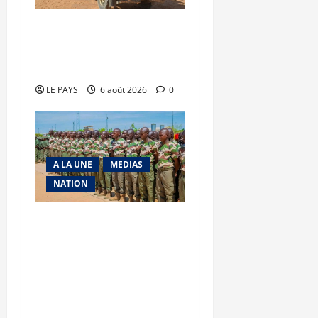
Tessalit et Tabrichat : La
coalition JNIM/FLA mise
en déroute
LE PAYS
6 août 2026
0
A LA UNE
MEDIAS
NATION
Tombouctou-Taoudenni :
394 éléments du
processus DDRI
franchissent une nouvelle
étape