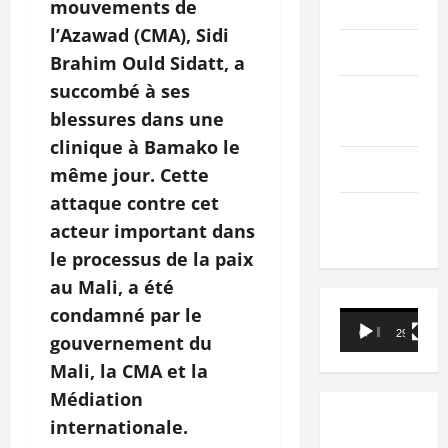
PEOPLE
mouvements de
l’Azawad (CMA), Sidi
Editorial
Brahim Ould Sidatt, a
succombé à ses
SCIENCES &
blessures dans une
TECH
clinique à Bamako le
Nécrologie
même jour. Cette
attaque contre cet
TRIBUNE
acteur important dans
le processus de la paix
au Mali, a été
condamné par le
Lecteur
00:00
29:21
gouvernement du
vidéo
Mali, la CMA et la
Médiation
internationale.