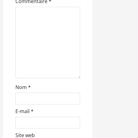
Commentaire
*
’
a
r
t
i
c
l
Nom
*
e
E-mail
*
Site web