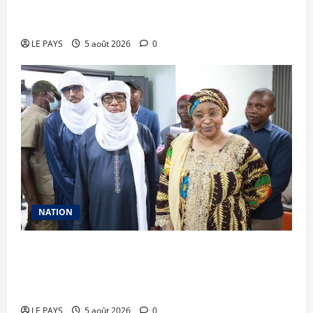
Renforcement des capacités : la CANAM forme
son personnel aux missions de contrôle externe
LE PAYS
5 août 2026
0
NATION
Vacances citoyennes des Pupilles de la Nation :
le Gouvernement réaffirme son engagement en
faveur d’une jeunesse épanouie et responsable
LE PAYS
5 août 2026
0