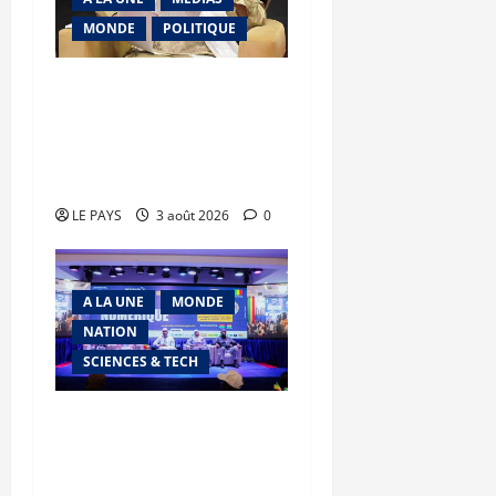
MONDE
POLITIQUE
Niamey : Le Mali exporte
son modèle de
mobilisation de la
diaspora
LE PAYS
3 août 2026
0
A LA UNE
MONDE
NATION
SCIENCES & TECH
Semaine du Numérique
2026 : La marche de l’AES
vers la souveraineté