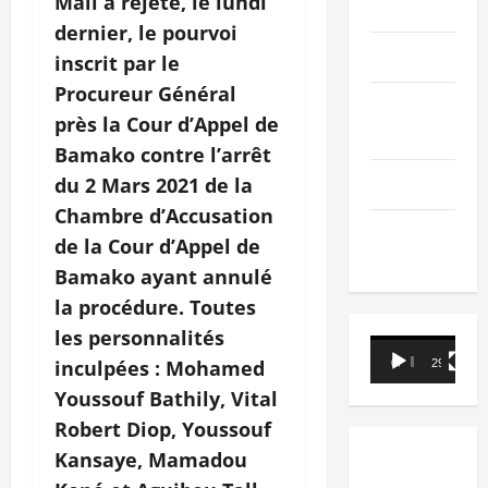
Mali a rejeté, le lundi
PEOPLE
dernier, le pourvoi
Editorial
inscrit par le
Procureur Général
SCIENCES &
près la Cour d’Appel de
TECH
Bamako contre l’arrêt
Nécrologie
du 2 Mars 2021 de la
Chambre d’Accusation
TRIBUNE
de la Cour d’Appel de
Bamako ayant annulé
la procédure. Toutes
les personnalités
Lecteur
inculpées : Mohamed
00:00
29:21
vidéo
Youssouf Bathily, Vital
Robert Diop, Youssouf
Kansaye, Mamadou