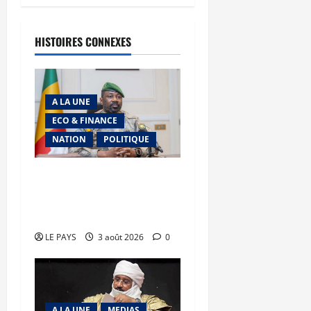
HISTOIRES CONNEXES
A LA UNE
ECO & FINANCE
NATION
POLITIQUE
Secteur minier : La vision
futuriste du Général
d’Armée Assimi Goïta
LE PAYS
3 août 2026
0
A LA UNE
MEDIAS