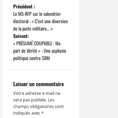
N
Précédent :
Le M5-RFP sur le calendrier
a
électoral : « C’est une diversion
v
de la junte militaire… »
Suivant:
i
« PRÉSUMÉ COUPABLE : Ma
g
part de Vérité » : Une asphyxie
politique contre SBM
a
t
i
Laisser un commentaire
o
Votre adresse e-mail ne
sera pas publiée.
Les
n
champs obligatoires sont
indiqués avec
*