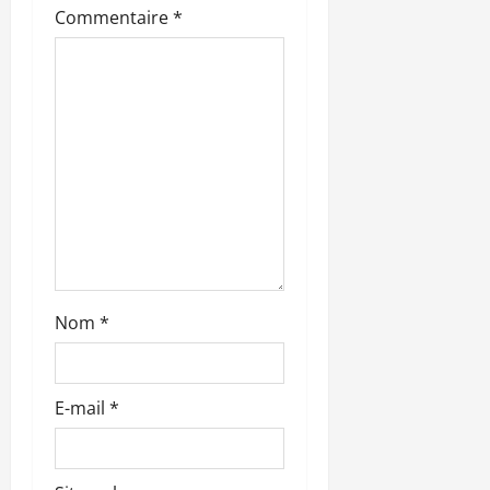
d
Commentaire
*
’
a
r
t
i
c
l
Nom
*
e
E-mail
*