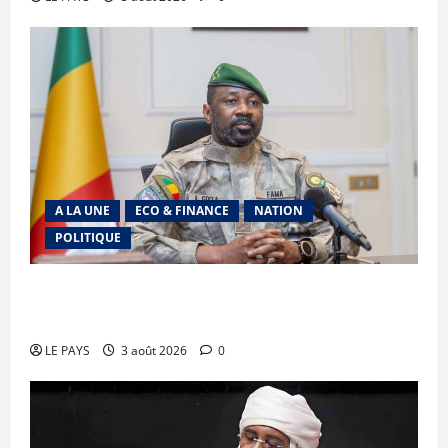
A LA UNE
ECO & FINANCE
NATION
POLITIQUE
Secteur minier : La vision futuriste du Général
d’Armée Assimi Goïta
LE PAYS
3 août 2026
0