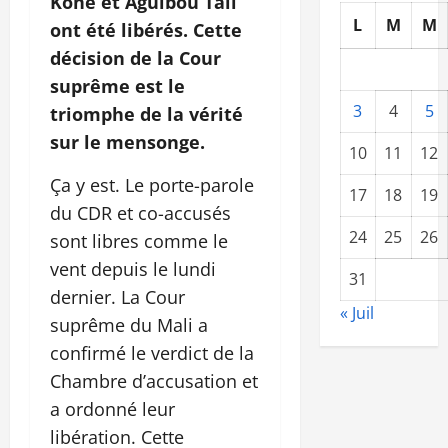
Koné et Aguibou Tall
L
M
M
ont été libérés. Cette
décision de la Cour
suprême est le
3
4
5
triomphe de la vérité
sur le mensonge.
10
11
12
Ça y est. Le porte-parole
17
18
19
du CDR et co-accusés
24
25
26
sont libres comme le
vent depuis le lundi
31
dernier. La Cour
« Juil
suprême du Mali a
confirmé le verdict de la
Chambre d’accusation et
a ordonné leur
libération. Cette