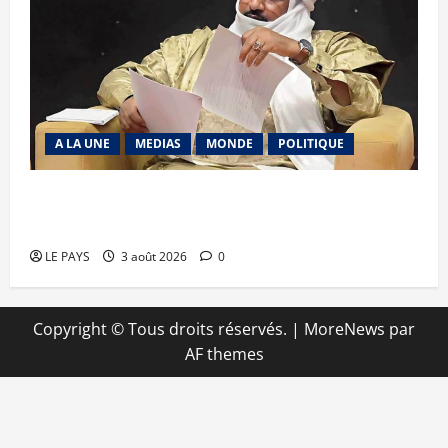
A LA UNE
MEDIAS
MONDE
POLITIQUE
Niamey : Le Mali exporte son modèle de
mobilisation de la diaspora
LE PAYS
3 août 2026
0
Copyright © Tous droits réservés.
|
MoreNews
par
AF themes